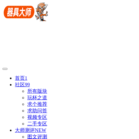
首页
1
社区
99
所有版块
玩杯之道
求个推荐
求助问答
视频专区
二手专区
大师测评
NEW
图文评测