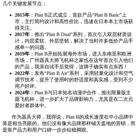
几个关键发展节点：
2015年
：Plan B正式成立，首款产品“Plan B Basic”上
市，主打简约设计和高性价比，迅速在日本本土市场获
得关注。
2017年
：推出“Plan B Dual”系列，首次引入双层材质设
计，内层柔软、外层坚韧，解决了当时许多低价产品手
感单一的问题。
2019年
：Plan B开始拓展海外市场，进入东南亚和欧洲
市场，广州器具大师飞机杯之家也在这年首次引入他们
的产品，我亲自试手后觉得，这牌子确实有点东西！
2022年
：发布“Plan B Air”系列，采用轻量化设计和空气
调节技术，提升了使用时的舒适度和真实感，受到不少
用户好评。
2024年
：Plan B与日本知名动漫IP合作，推出限量版主
题飞机杯，进一步扩大了品牌影响力，尤其是在二次元
爱好者群体中。
作为器具大师，我得说，Plan B的成长速度在中小品牌中
算是相当亮眼的。他们没有像大品牌那样铺天盖地的营销，而
是靠产品力和用户口碑一步步站稳脚跟。