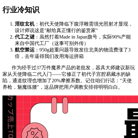
行业冷知识
淫纹玄机
：初代天使降临下腹浮雕需强光照射才显现，
设计师说这是"献给真正懂行的鉴赏家"
代工之谜
：虽然打着Made in Japan旗号，实际90%产能
来自中国代工厂（这事可别外传）
航空禁运
：950g超重问题导致发往北美的物流费涨了3
倍，去年逼得我们改用海运拼箱
作为经手过37万件魔界产品的老批发，器具大师建议新玩
家从天使降临二代入门——它修正了初代子宫腔易藏水的缺
陷，通道纹理也增加了20%摩擦系数。记住咱们行话："天使
养枪，魅魔练腰"，这品牌把用户调教安排得明明白白。