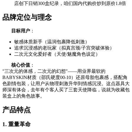
店创下日销300盒纪录，咱们国内代购价炒到原价1.8倍
品牌定位与理念
目标用户
：
敏感体质新手（温润包裹降低刺激）
追求沉浸感的老玩家（拟真宫颈/子宫突破体验）
二次元文化爱好者（天使/魅魔角色设定）
核心价值
：
"三次元的体感，二次元的幻想"——用业界最软的
BABYSKIN材质（邵氏硬度00-10）还原母胎包裹感，搭配角
色剧情包装，让用户从物理刺激升华到情感沉浸。这点器具大
师深有体会，去年有个客人买了三套天使降临，说就为收藏包
装盒上的角色故事。
产品特点
1. 重量革命