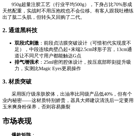
950g超量注胶工艺（行业平均500g），下身占比70%形成
天然配重，实战时不用压抱枕也不会位移。有客人跟我吐槽练
出了肱二头肌，但转头又回购了二代。
2. 通道黑科技
双段式刺激
：前段贞洁膜突破设计（可惜初代实现度不
足），中段连续肉壁凸起+末端2.5cm球形子宫，13cm通
道让不同尺寸用户都能触达G点
排气增强术
：25ml密闭腔体设计，按压底部即刻提升吸
力，实测比Magic Eyes更易操作
3. 材质突破
采用医疗级亲肤胶体，出油率比同级产品低40%，但有个
业内秘密——这材质特别娇贵，器具大师建议清洗后一定要用
玉米爽身粉保养，否则容易撕裂
市场表现
爆款矩阵
：