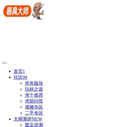
首页
1
社区
99
所有版块
玩杯之道
求个推荐
求助问答
视频专区
二手专区
大师测评
NEW
图文评测