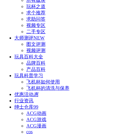
所有版块
玩杯之道
求个推荐
求助问答
视频专区
二手专区
大师测评
NEW
图文评测
视频评测
玩具百科
大全
品牌百科
产品百科
玩具科普
学习
飞机杯如何使用
飞机杯的清洗与保养
优惠活动
惠
行业资讯
绅士仓库
99
ACG动画
ACG游戏
ACG漫画
cos