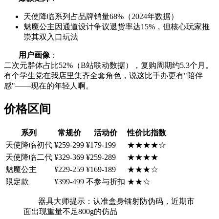
天使降临系列占品牌销量68%（2024年数据）
魅魔公主因通道设计争议退货率达15%，但核心玩家推
崇其双入口玩法
用户画像
：
二次元群体占比52%（B站联动数据），复购周期约5.3个月。
有个学生党在我店里集齐全套角色，说这比手办更有"陪伴
感"——现在的年轻人啊。
价格区间
系列
常规价
活动价
性价比指数
天使降临初代
¥259-299
¥179-199
★★★★☆
天使降临二代
¥329-369
¥259-289
★★★★
魅魔公主
¥229-259
¥169-189
★★★☆
限定款
¥399-499
不参与折扣
★★☆
器具大师提示：认准盒身镭射防伪码，近期市
面出现重量不足800g的仿品