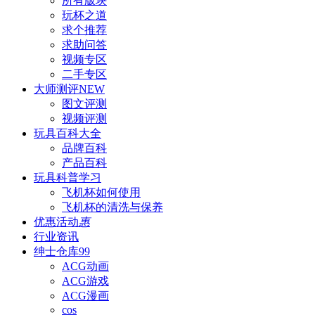
所有版块
玩杯之道
求个推荐
求助问答
视频专区
二手专区
大师测评
NEW
图文评测
视频评测
玩具百科
大全
品牌百科
产品百科
玩具科普
学习
飞机杯如何使用
飞机杯的清洗与保养
优惠活动
惠
行业资讯
绅士仓库
99
ACG动画
ACG游戏
ACG漫画
cos