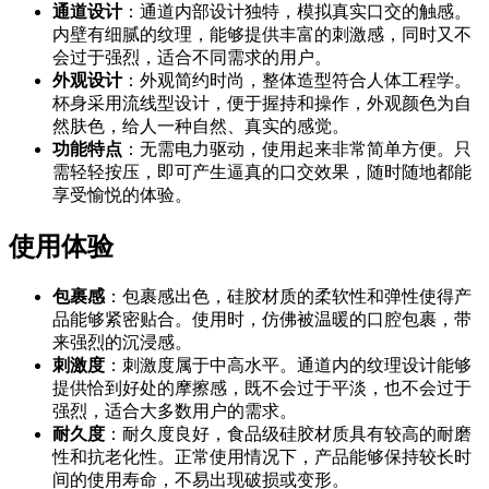
通道设计
：通道内部设计独特，模拟真实口交的触感。
内壁有细腻的纹理，能够提供丰富的刺激感，同时又不
会过于强烈，适合不同需求的用户。
外观设计
：外观简约时尚，整体造型符合人体工程学。
杯身采用流线型设计，便于握持和操作，外观颜色为自
然肤色，给人一种自然、真实的感觉。
功能特点
：无需电力驱动，使用起来非常简单方便。只
需轻轻按压，即可产生逼真的口交效果，随时随地都能
享受愉悦的体验。
使用体验
包裹感
：包裹感出色，硅胶材质的柔软性和弹性使得产
品能够紧密贴合。使用时，仿佛被温暖的口腔包裹，带
来强烈的沉浸感。
刺激度
：刺激度属于中高水平。通道内的纹理设计能够
提供恰到好处的摩擦感，既不会过于平淡，也不会过于
强烈，适合大多数用户的需求。
耐久度
：耐久度良好，食品级硅胶材质具有较高的耐磨
性和抗老化性。正常使用情况下，产品能够保持较长时
间的使用寿命，不易出现破损或变形。