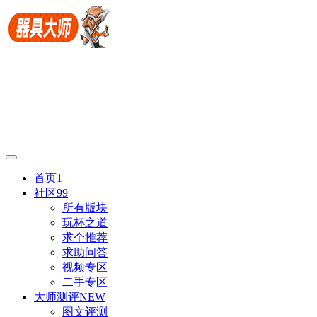
首页
1
社区
99
所有版块
玩杯之道
求个推荐
求助问答
视频专区
二手专区
大师测评
NEW
图文评测