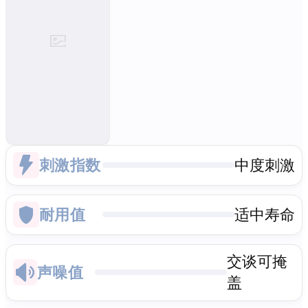
刺激指数
中度刺激
耐用值
适中寿命
交谈可掩
声噪值
盖