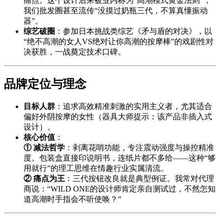
痛点。这个设计后来被业内称为“高潮模式黄金法则”，
我们批发圈甚至流传“没摸过奶瓶三代，不算真懂振动
器”。
综艺破圈
：参加日本挑战类综艺《矛与盾的对决》，以
“绝不高潮的女人VS绝对让你高潮的按摩棒”的戏剧性对
决获胜，一战奠定技术口碑。
品牌定位与理念
目标人群
：追求高效精准刺激的实用主义者，尤其适合
偏好外阴按摩的女性（器具大师提示：该产品非插入式
设计）。
核心价值
：
① 减法哲学
：剥离花哨功能，专注震动强度与操控精准
度。包装盒直接印说明书，连纸片都不多给——这种“够
用就行”的理工思维在情趣行业实属清流。
② 痛点为王
：三代按钮改良就是典型例证。我常对代理
商说：“WILD ONE的设计师肯定亲自测试过，不然怎知
道高潮时手指会不听使唤？”