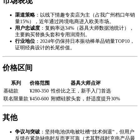
市场表现
渠道策略
：以线下情趣专卖店为主（占我广州档口年销
量15%），近年通过跨境电商进入欧美市场。
用户忠诚度
：复购率达34%（器具大师数据池统计），
主要购买替换头套和专用润滑剂。
行业地位
：2024年仍保持日本振动棒单品销量TOP10，
证明经典设计的长尾价值。
价格区间
系列
价格范围
器具大师点评
基础款
¥280-350
性价比之王，新手入门首选
联名限量款
¥450-600
附赠硅胶头套，舒适度提升30%
其他
争议与突破
：坚持电池供电被吐槽“技术倒退”，但用户
反馈在紧急缺电时反而更可靠（尤其野战时充电产品最