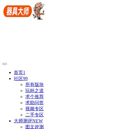
首页
1
社区
99
所有版块
玩杯之道
求个推荐
求助问答
视频专区
二手专区
大师测评
NEW
图文评测