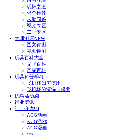
所有版块
玩杯之道
求个推荐
求助问答
视频专区
二手专区
大师测评
NEW
图文评测
视频评测
玩具百科
大全
品牌百科
产品百科
玩具科普
学习
飞机杯如何使用
飞机杯的清洗与保养
优惠活动
惠
行业资讯
绅士仓库
99
ACG动画
ACG游戏
ACG漫画
cos