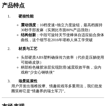
产品特点
硬核性能
震动强度
：10档变速+独立力度旋钮，最高档握持
30秒手部发麻（实测比市面80%产品强劲）
结构创新
：中段可旋转关节使棒体自适应贴合身体
曲线，这个细节在2016年堪称人体工学突破
材质与工艺
头部硬质ABS塑料确保传力效率（代价是压躺使用
可能硌皮肤）
柄部粉色橡胶涂层实现防滑/减震双效平衡，业内
戏称“少女心钢铁侠”
场景延展性
用户开发出颈椎按摩、情趣前戏等多重用法，我们批发
圈笑称它是“情趣界的瑞士军刀”。