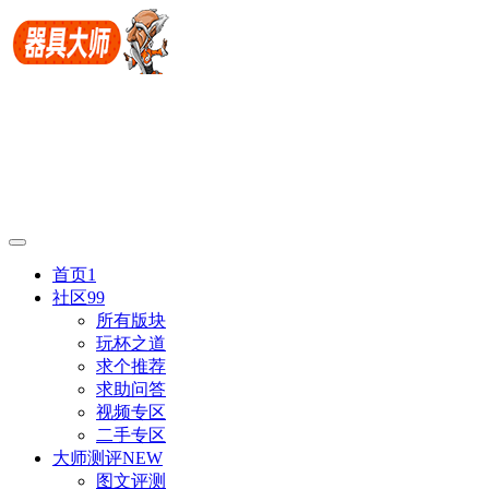
首页
1
社区
99
所有版块
玩杯之道
求个推荐
求助问答
视频专区
二手专区
大师测评
NEW
图文评测