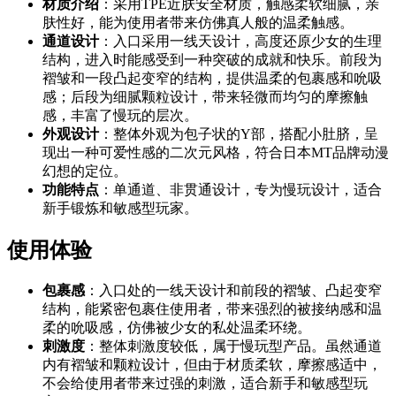
材质介绍
：采用TPE近肤安全材质，触感柔软细腻，亲
肤性好，能为使用者带来仿佛真人般的温柔触感。
通道设计
：入口采用一线天设计，高度还原少女的生理
结构，进入时能感受到一种突破的成就和快乐。前段为
褶皱和一段凸起变窄的结构，提供温柔的包裹感和吮吸
感；后段为细腻颗粒设计，带来轻微而均匀的摩擦触
感，丰富了慢玩的层次。
外观设计
：整体外观为包子状的Y部，搭配小肚脐，呈
现出一种可爱性感的二次元风格，符合日本MT品牌动漫
幻想的定位。
功能特点
：单通道、非贯通设计，专为慢玩设计，适合
新手锻炼和敏感型玩家。
使用体验
包裹感
：入口处的一线天设计和前段的褶皱、凸起变窄
结构，能紧密包裹住使用者，带来强烈的被接纳感和温
柔的吮吸感，仿佛被少女的私处温柔环绕。
刺激度
：整体刺激度较低，属于慢玩型产品。虽然通道
内有褶皱和颗粒设计，但由于材质柔软，摩擦感适中，
不会给使用者带来过强的刺激，适合新手和敏感型玩