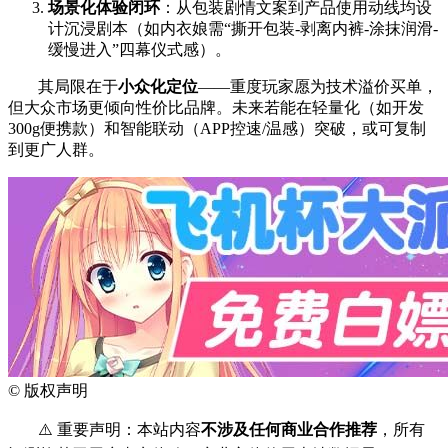
场景化体验闭环
：从包装剧情文案到产品使用动线均设
计沉浸剧本（如内衣娘需“撕开包装-剥离内裤-涂抹润滑-
缓慢进入”四幕仪式感）。
其局限在于
小众化定位
——重度玩家愿为技术溢价买单，
但大众市场更倾向性价比品牌。未来若能在轻量化（如开发
300g便携款）和智能联动（APP控速/温感）突破，或可复制
到更广人群。
©
版权声明
⚠️ 重要声明：本站内容
不涉及任何商业合作推荐
，所有