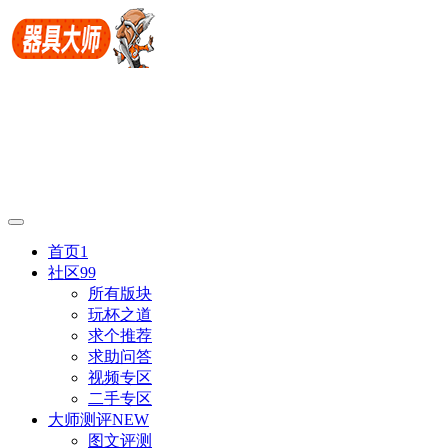
首页
1
社区
99
所有版块
玩杯之道
求个推荐
求助问答
视频专区
二手专区
大师测评
NEW
图文评测