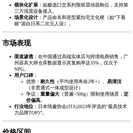
模块化扩展
：如极选口交系列预留震动器舱位，支持第
三方强震设备接入。
场景化设计
：产品命名和造型紧扣宅文化梗（如“下着
娘”源自日系二次元人设）。
市场表现
渠道渗透
：在中国通过高端实体店与跨境电商销售，广
州器具大师仓库数据显示其复购率达35%，仅次于
NPG。
用户口碑
：
优势：
耐久性
（平均使用寿命2年+）、
易清洁
（非贯通式一体成型设计）
争议：
重量偏大
（普遍>500g）限制使用场景，
定
价偏高
。
行业地位
：日本情趣协会(JTA)2023年评选的“最具技术
力品牌TOP5”。
价格区间