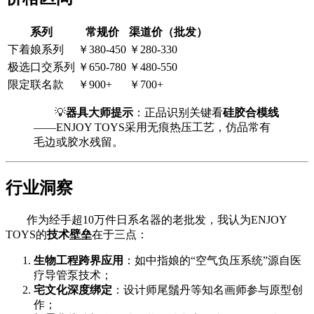
系列
常规价
渠道价（批发）
下着娘系列
￥380-450
￥280-330
极选口交系列
￥650-780
￥480-550
限定联名款
￥900+
￥700+
💡
器具大师提示
：正品识别关键看
硅胶合模线
——ENJOY TOYS采用无痕热压工艺，仿品常有
毛边或胶水残留。
行业洞察
作为经手超10万件日系名器的老批发，我认为ENJOY
TOYS的
技术壁垒
在于三点：
生物工程跨界应用
：如中指娘的“空气负压系统”源自医
疗导管泵技术；
宅文化深度绑定
：设计师尾鬚丹等知名画师参与原型创
作；