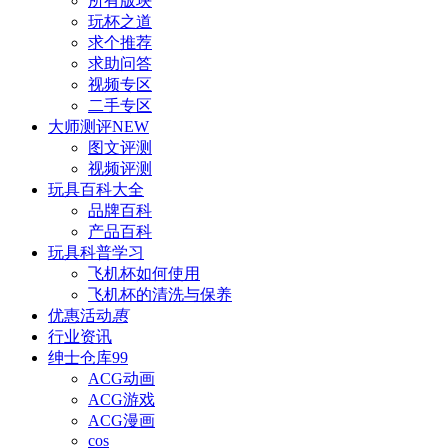
所有版块
玩杯之道
求个推荐
求助问答
视频专区
二手专区
大师测评
NEW
图文评测
视频评测
玩具百科
大全
品牌百科
产品百科
玩具科普
学习
飞机杯如何使用
飞机杯的清洗与保养
优惠活动
惠
行业资讯
绅士仓库
99
ACG动画
ACG游戏
ACG漫画
cos