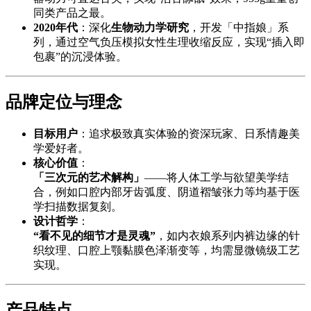
同类产品之最。
2020年代
：深化
生物动力学研究
，开发「中指娘」系
列，通过空气负压模拟女性生理收缩反应，实现“插入即
包裹”的沉浸体验。
品牌定位与理念
目标用户
：追求极致真实体验的资深玩家、日系情趣美
学爱好者。
核心价值
：
「三次元的艺术解构」
——将人体工学与欲望美学结
合，例如口腔内部牙齿弧度、阴道褶皱张力等均基于医
学扫描数据复刻。
设计哲学
：
“看不见的细节才是灵魂”
，如内衣娘系列内裤边缘的针
织纹理、口腔上颚黏膜色泽渐变等，均需显微镜级工艺
实现。
产品特点