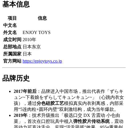
基本信息
项目
信息
中文名
外文名
ENJOY TOYS
成立时间
2010年
总部地点
日本东京
所属国家
日本
官方网站
https://enjoytoys.co.jp
品牌历史
2017年前后
：品牌进入中国市场，推出代表作「ずらキ
ュン~下着娘をずらしてキュンキュン~」（心跳内衣女
孩），通过
分色硅胶工艺
模拟真实内衣剥离感，内部采
用“5连肉粒+圆环内壁”双刺激结构，成为当年爆款。
2019年
：技术升级推出「极选口交 DX 舌震动 小仓由
菜」，首次在口腔玩具中植入
弹性胶片传动系统
，震动
器动力可直达舌尖，实现“活舌舔舐”效果，955g重量创