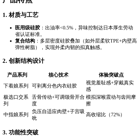
1. 材质与工艺
医用级硅胶
：出油率<0.5%，异味控制达日本厚生劳动
省认证标准。
复合结构
：多层密度硅胶叠加（如外层柔软TPE+内壁高
弹性树脂），实现外柔内韧的拟真触感。
2. 创新结构设计
产品系列
核心技术
体验突破点
视觉羞耻感+穿戴真实
下着娘系列
可剥离分色内衣硅胶
感
极选口交系
舌骨传动+可调颌骨开合
模拟深喉震动与齿间摩
列
度
擦
负压自适应肉壁+子宫吸
中指娘系列
高收缩比（72%）
吮
3. 功能性突破