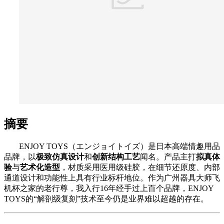
摘要
ENJOY TOYS（エンジョイトイズ）是日本高端情趣用品
品牌，以
极致仿真设计
和
创新结构工艺
闻名。产品主打
拟真体
验
与
艺术化造型
，材质采用医用级硅胶，在细节还原度、内部
通道设计和功能性上具有行业标杆地位。作为广州器具大师飞
机杯之家的老行尊，我入行16年经手过上百个品牌，ENJOY
TOYS的“解剖级复刻”技术至今仍是业界难以超越的存在。