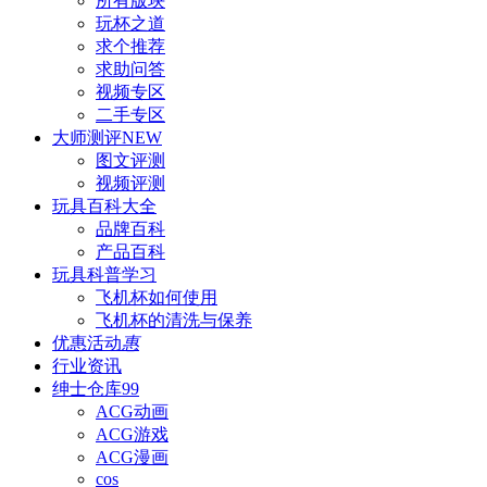
所有版块
玩杯之道
求个推荐
求助问答
视频专区
二手专区
大师测评
NEW
图文评测
视频评测
玩具百科
大全
品牌百科
产品百科
玩具科普
学习
飞机杯如何使用
飞机杯的清洗与保养
优惠活动
惠
行业资讯
绅士仓库
99
ACG动画
ACG游戏
ACG漫画
cos