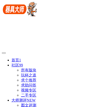
首页
1
社区
99
所有版块
玩杯之道
求个推荐
求助问答
视频专区
二手专区
大师测评
NEW
图文评测