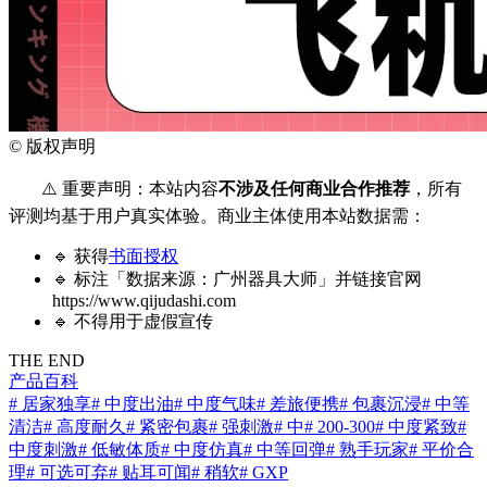
©
版权声明
⚠️ 重要声明：本站内容
不涉及任何商业合作推荐
，所有
评测均基于用户真实体验。商业主体使用本站数据需：
🔹 获得
书面授权
🔹 标注「数据来源：广州器具大师」并链接官网
https://www.qijudashi.com
🔹 不得用于虚假宣传
THE END
产品百科
# 居家独享
# 中度出油
# 中度气味
# 差旅便携
# 包裹沉浸
# 中等
清洁
# 高度耐久
# 紧密包裹
# 强刺激
# 中
# 200-300
# 中度紧致
#
中度刺激
# 低敏体质
# 中度仿真
# 中等回弹
# 熟手玩家
# 平价合
理
# 可选可弃
# 贴耳可闻
# 稍软
# GXP