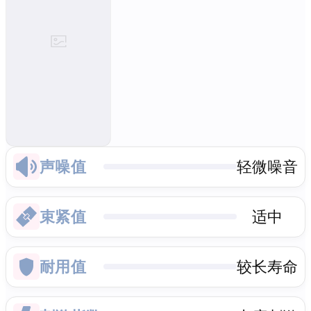
声噪值
轻微噪音
束紧值
适中
耐用值
较长寿命