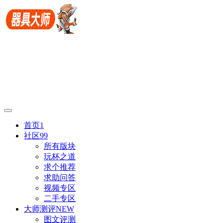
首页
1
社区
99
所有版块
玩杯之道
求个推荐
求助问答
视频专区
二手专区
大师测评
NEW
图文评测