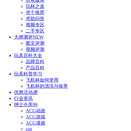
所有版块
玩杯之道
求个推荐
求助问答
视频专区
二手专区
大师测评
NEW
图文评测
视频评测
玩具百科
大全
品牌百科
产品百科
玩具科普
学习
飞机杯如何使用
飞机杯的清洗与保养
优惠活动
惠
行业资讯
绅士仓库
99
ACG动画
ACG游戏
ACG漫画
cos