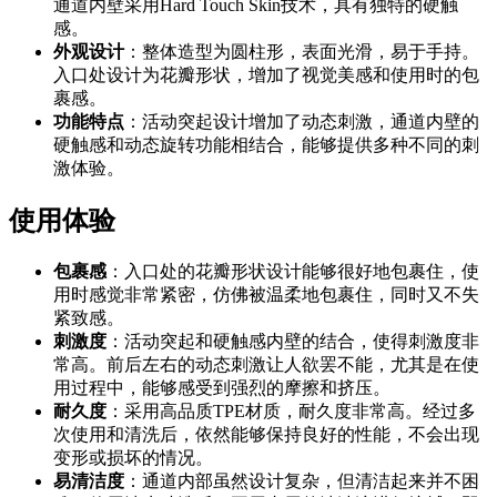
通道内壁采用Hard Touch Skin技术，具有独特的硬触
感。
外观设计
：整体造型为圆柱形，表面光滑，易于手持。
入口处设计为花瓣形状，增加了视觉美感和使用时的包
裹感。
功能特点
：活动突起设计增加了动态刺激，通道内壁的
硬触感和动态旋转功能相结合，能够提供多种不同的刺
激体验。
使用体验
包裹感
：入口处的花瓣形状设计能够很好地包裹住，使
用时感觉非常紧密，仿佛被温柔地包裹住，同时又不失
紧致感。
刺激度
：活动突起和硬触感内壁的结合，使得刺激度非
常高。前后左右的动态刺激让人欲罢不能，尤其是在使
用过程中，能够感受到强烈的摩擦和挤压。
耐久度
：采用高品质TPE材质，耐久度非常高。经过多
次使用和清洗后，依然能够保持良好的性能，不会出现
变形或损坏的情况。
易清洁度
：通道内部虽然设计复杂，但清洁起来并不困