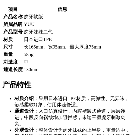
项目
信息
产品名称
虎牙软版
所属品牌
YUU
产品型号
虎牙妹妹二代
材质
日本进口TPE
尺寸
长165mm、宽95mm、最大厚度75mm
重量
585g
刺激度
中
通道长度
130mm
产品特性
材质介绍
：采用日本进口TPE材质，高弹性、无异味，
触感柔软Q弹，使用体验舒适。
通道设计
：入口仿真设计，内腔褶皱式通道，层层递
进，中段反向褶皱增加阻拦感，末端三颗虎牙刺激剑
尖。
外观设计
：整体设计为虎牙妹妹的上半身，重量适中，