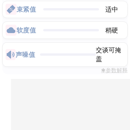
束紧值
适中
软度值
稍硬
交谈可掩
声噪值
盖
✱参数解释