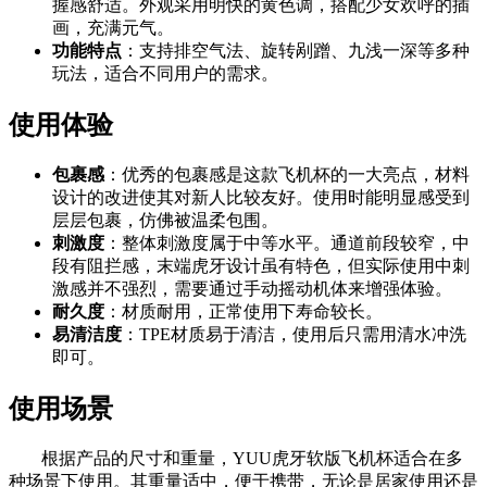
握感舒适。外观采用明快的黄色调，搭配少女欢呼的插
画，充满元气。
功能特点
：支持排空气法、旋转剐蹭、九浅一深等多种
玩法，适合不同用户的需求。
使用体验
包裹感
：优秀的包裹感是这款飞机杯的一大亮点，材料
设计的改进使其对新人比较友好。使用时能明显感受到
层层包裹，仿佛被温柔包围。
刺激度
：整体刺激度属于中等水平。通道前段较窄，中
段有阻拦感，末端虎牙设计虽有特色，但实际使用中刺
激感并不强烈，需要通过手动摇动机体来增强体验。
耐久度
：材质耐用，正常使用下寿命较长。
易清洁度
：TPE材质易于清洁，使用后只需用清水冲洗
即可。
使用场景
根据产品的尺寸和重量，YUU虎牙软版飞机杯适合在多
种场景下使用。其重量适中，便于携带，无论是居家使用还是