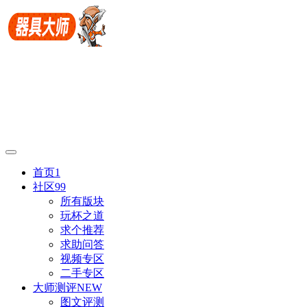
首页
1
社区
99
所有版块
玩杯之道
求个推荐
求助问答
视频专区
二手专区
大师测评
NEW
图文评测