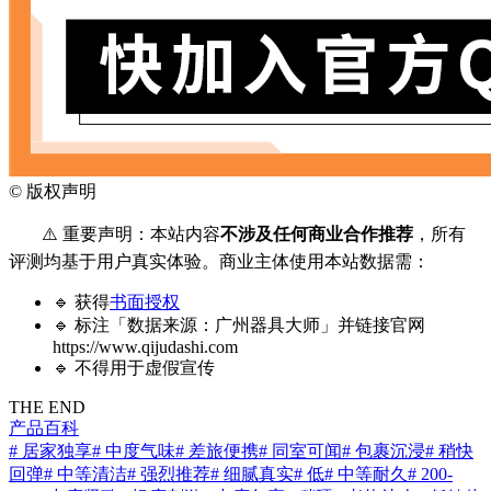
©
版权声明
⚠️ 重要声明：本站内容
不涉及任何商业合作推荐
，所有
评测均基于用户真实体验。商业主体使用本站数据需：
🔹 获得
书面授权
🔹 标注「数据来源：广州器具大师」并链接官网
https://www.qijudashi.com
🔹 不得用于虚假宣传
THE END
产品百科
# 居家独享
# 中度气味
# 差旅便携
# 同室可闻
# 包裹沉浸
# 稍快
回弹
# 中等清洁
# 强烈推荐
# 细腻真实
# 低
# 中等耐久
# 200-