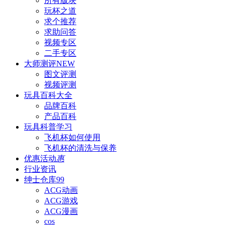
所有版块
玩杯之道
求个推荐
求助问答
视频专区
二手专区
大师测评
NEW
图文评测
视频评测
玩具百科
大全
品牌百科
产品百科
玩具科普
学习
飞机杯如何使用
飞机杯的清洗与保养
优惠活动
惠
行业资讯
绅士仓库
99
ACG动画
ACG游戏
ACG漫画
cos