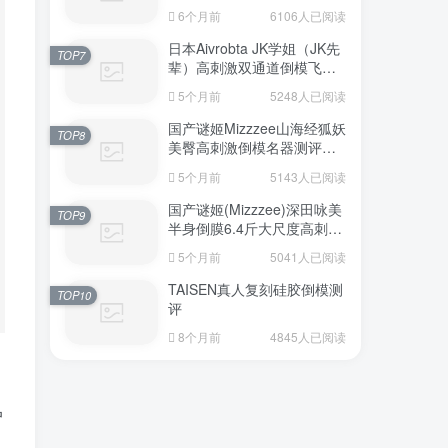
6个月前
6106人已阅读
日本Aivrobta JK学姐（JK先
TOP7
辈）高刺激双通道倒模飞机
杯深度测评报告
5个月前
5248人已阅读
国产谜姬Mizzzee山海经狐妖
TOP8
美臀高刺激倒模名器测评报
告
5个月前
5143人已阅读
国产谜姬(Mizzzee)深田咏美
TOP9
半身倒膜6.4斤大尺度高刺激
名器倒模评测报告
5个月前
5041人已阅读
TAISEN真人复刻硅胶倒模测
TOP10
评
8个月前
4845人已阅读
户