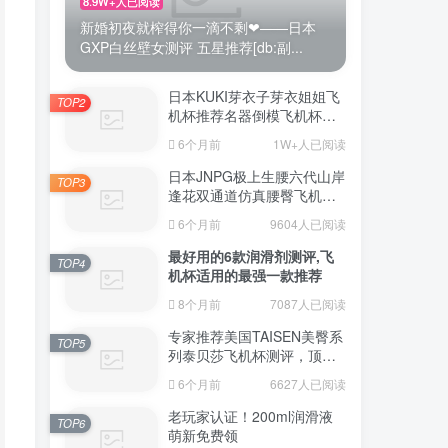
8.9W+人已阅读
新婚初夜就榨得你一滴不剩❤——日本
GXP白丝壁女测评 五星推荐[db:副...
日本KUKI芽衣子芽衣姐姐飞
TOP2
机杯推荐名器倒模飞机杯测
评视频
6个月前
1W+人已阅读
日本JNPG极上生腰六代山岸
TOP3
逢花双通道仿真腰臀飞机杯
（半身款）测评适合追求极
6个月前
9604人已阅读
致真实感的资深玩家
最好用的6款润滑剂测评,飞
TOP4
机杯适用的最强一款推荐
8个月前
7087人已阅读
专家推荐美国TAISEN美臀系
TOP5
列泰贝莎飞机杯测评，顶级
品质带来极致享受!
6个月前
6627人已阅读
老玩家认证！200ml润滑液
TOP6
萌新免费领