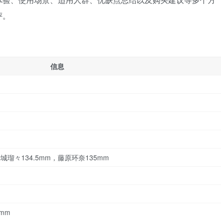
评。
信息
城瑠々134.5mm，藤原环奈135mm
g
mm