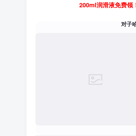
200ml润滑液免费
对子哈特