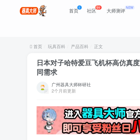
1
99
NEW
首页
社区
大师测评
首页
玩具百科
产品百科
正文
日本对子哈特爱豆飞机杯高仿真度
同需求
广州器具大师杯研社
2个月前更新