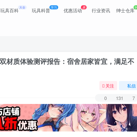
大全
学习
惠
9
玩具百科
玩具科普
优惠活动
行业资讯
绅士仓库
双材质体验测评报告：宿舍居家皆宜，满足不
关注
私信
0
131
7