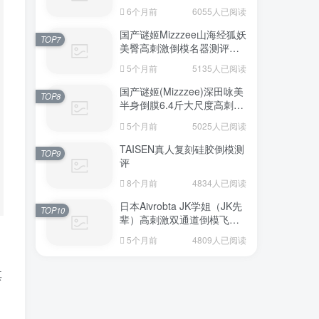
6个月前
6055人已阅读
国产谜姬Mizzzee山海经狐妖
TOP7
美臀高刺激倒模名器测评报
告
5个月前
5135人已阅读
国产谜姬(Mizzzee)深田咏美
TOP8
半身倒膜6.4斤大尺度高刺激
名器倒模评测报告
5个月前
5025人已阅读
TAISEN真人复刻硅胶倒模测
TOP9
评
8个月前
4834人已阅读
日本Aivrobta JK学姐（JK先
TOP10
辈）高刺激双通道倒模飞机
杯深度测评报告
5个月前
4809人已阅读
其