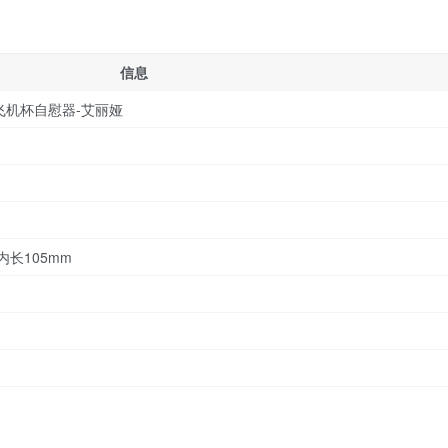
信息
飞机杯自慰器-艾丽娅
内长105mm