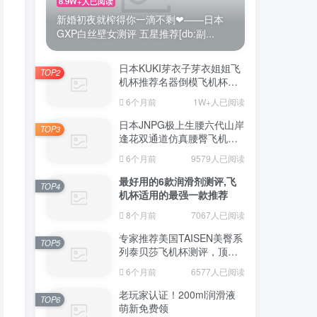
8.9W+人已阅读
新婚初夜就榨得你一滴不剩❤——日本
GXP白丝壁女测评 五星推荐[db:副...
日本KUKI芽衣子芽衣姐姐飞
TOP2
机杯推荐名器倒模飞机杯测
评视频
6个月前
1W+人已阅读
日本JNPG极上生腰六代山岸
TOP3
逢花双通道仿真腰臀飞机杯
（半身款）测评适合追求极
6个月前
9579人已阅读
致真实感的资深玩家
最好用的6款润滑剂测评,飞
TOP4
机杯适用的最强一款推荐
8个月前
7067人已阅读
专家推荐美国TAISEN美臀系
TOP5
列泰贝莎飞机杯测评，顶级
品质带来极致享受!
6个月前
6577人已阅读
老玩家认证！200ml润滑液
TOP6
萌新免费领