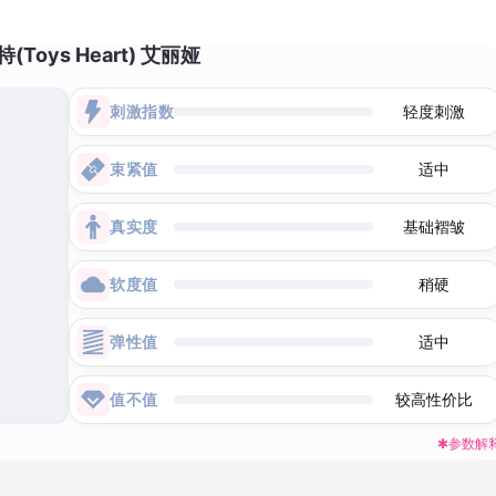
(Toys Heart) 艾丽娅
刺激指数
轻度刺激
束紧值
适中
真实度
基础褶皱
软度值
稍硬
弹性值
适中
值不值
较高性价比
✱参数解