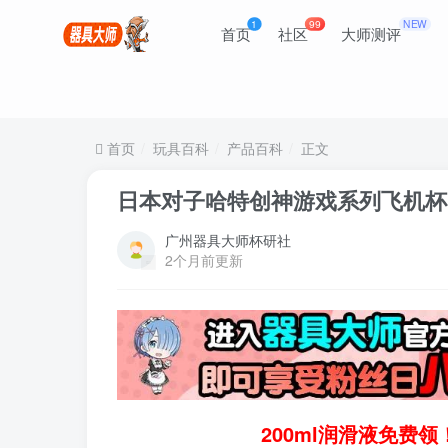
1
99
NEW
首页
社区
大师测评
首页
玩具百科
产品百科
正文
日本对子哈特创神游戏系列飞机杯
广州器具大师杯研社
2个月前更新
200ml润滑液免费