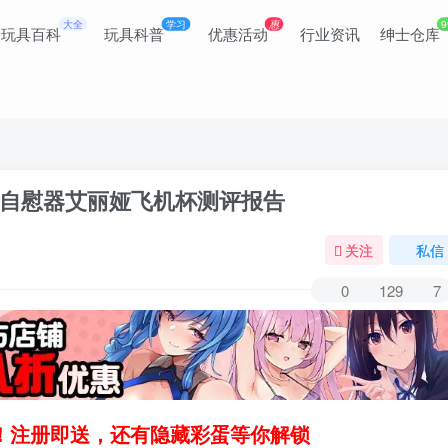
大全
学习
惠
9
玩具百科
玩具科普
优惠活动
行业资讯
绅士仓库
自慰器艾丽娅飞机杯测评报告
关注
私信
0
129
7
领！注册即送，还有隐藏彩蛋等你解锁