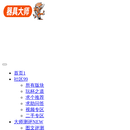
首页
1
社区
99
所有版块
玩杯之道
求个推荐
求助问答
视频专区
二手专区
大师测评
NEW
图文评测