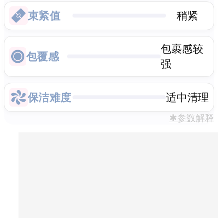
束紧值
稍紧
包裹感较
包覆感
强
保洁难度
适中清理
✱参数解释