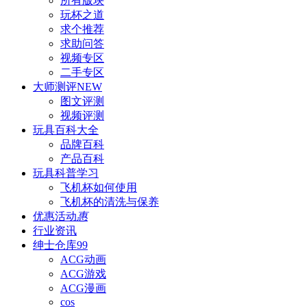
所有版块
玩杯之道
求个推荐
求助问答
视频专区
二手专区
大师测评
NEW
图文评测
视频评测
玩具百科
大全
品牌百科
产品百科
玩具科普
学习
飞机杯如何使用
飞机杯的清洗与保养
优惠活动
惠
行业资讯
绅士仓库
99
ACG动画
ACG游戏
ACG漫画
cos