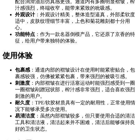
配合润滑油后仿真感更强。通道内有多圈明显褶皱，榨
汁感强烈，终端收窄，能带来紧致的吮吸感。
外观设计
：外观设计精美，整体造型逼真，外部柔软度
适中，皮肤纹理细节丰富，上色和菊花雕刻都十分用
心。
功能特点
：作为一款名器倒模产品，它还原了京香的特
征，给用户带来独特的体验。
使用体验
包裹感
：通道内部的褶皱设计在使用时能紧密贴合，包
裹感较强，仿佛被紧紧包裹，带来强烈的被吸引感。
刺激度
：内部褶皱在进行活塞运动时能强烈感受到一圈
一圈褶皱剐蹭冠状部，榨汁感非常强烈，适合喜欢强烈
刺激的用户。
耐久度
：TPE/软胶材质具有一定的耐用性，正常使用情
况下能够承受多次使用。
易清洁度
：虽然内部褶皱较多，但只要使用合适的清洁
工具和清洁液，清洁起来并不困难，清洁后能够保持良
好的卫生状态。