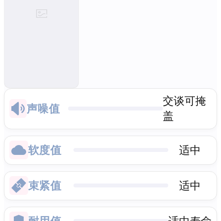
交谈可掩
声噪值
盖
软度值
适中
束紧值
适中
耐用值
适中寿命