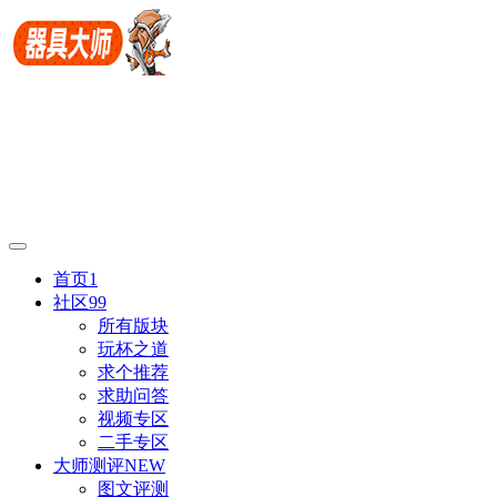
首页
1
社区
99
所有版块
玩杯之道
求个推荐
求助问答
视频专区
二手专区
大师测评
NEW
图文评测