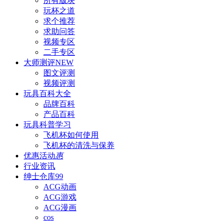
所有版块
玩杯之道
求个推荐
求助问答
视频专区
二手专区
大师测评
NEW
图文评测
视频评测
玩具百科
大全
品牌百科
产品百科
玩具科普
学习
飞机杯如何使用
飞机杯的清洗与保养
优惠活动
惠
行业资讯
绅士仓库
99
ACG动画
ACG游戏
ACG漫画
cos