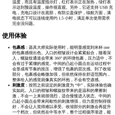
温度，而且有温度指示灯，红灯表示正在加热，绿灯表
示达到预设温度，操作很直观。另外，它还支持 USB 充
电，充电口设计在底部，有防尘盖保护，续航方面，满
电状态下可以连续使用约 1.5 小时，满足单次使用需求
完全没问题。
使用体验
包裹感
：器具大师实际使用时，能明显感觉到米杯 one
的包裹感很出色。入口的褶皱设计会紧紧贴合，随着深
入，螺旋纹通道会带来 360° 的环绕包裹，压力适中，不
会有过于紧绷的感觉。中间的凸起小圆点在运动过程中
会形成有节奏的按压，增强了包裹的层次感。到了收缩
部分，包裹感会略微加强，但依然保持在舒适范围内，
整体给人的感觉就像真实的环抱，不会有空虚感。
刺激度
：按照之前设定的刺激度为 “中”，实际体验也确
实如此。入口的褶皱和螺旋纹带来的是温和的摩擦刺
激，不会一上来就很强烈，适合慢慢进入状态。中间的
凸起小圆点会带来间歇性的刺激增强，但力度控制得很
好，不会让人觉得难以承受。收缩部分的刺激会再提升
一个档次，但依然在中等水平，整个过程循序渐进，能