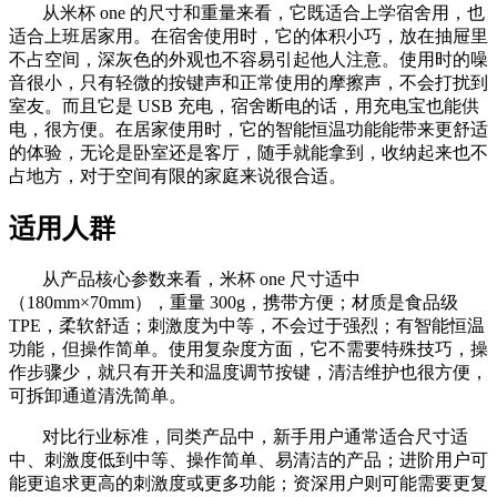
从米杯 one 的尺寸和重量来看，它既适合上学宿舍用，也
适合上班居家用。在宿舍使用时，它的体积小巧，放在抽屉里
不占空间，深灰色的外观也不容易引起他人注意。使用时的噪
音很小，只有轻微的按键声和正常使用的摩擦声，不会打扰到
室友。而且它是 USB 充电，宿舍断电的话，用充电宝也能供
电，很方便。在居家使用时，它的智能恒温功能能带来更舒适
的体验，无论是卧室还是客厅，随手就能拿到，收纳起来也不
占地方，对于空间有限的家庭来说很合适。
适用人群
从产品核心参数来看，米杯 one 尺寸适中
（180mm×70mm），重量 300g，携带方便；材质是食品级
TPE，柔软舒适；刺激度为中等，不会过于强烈；有智能恒温
功能，但操作简单。使用复杂度方面，它不需要特殊技巧，操
作步骤少，就只有开关和温度调节按键，清洁维护也很方便，
可拆卸通道清洗简单。
对比行业标准，同类产品中，新手用户通常适合尺寸适
中、刺激度低到中等、操作简单、易清洁的产品；进阶用户可
能更追求更高的刺激度或更多功能；资深用户则可能需要更复