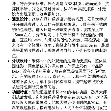
味，符合安全标准。外壳则是 ABS 材质，表面光滑，抗
摔性不错，我之前做过测试，从 80cm 高度掉落，外壳
没有出现裂痕，这点很加分。
通道设计
：这款产品的通道设计很有巧思，器具大师拆
开仔细观察过，入口处有仿真褶皱设计，能带来不错的
初始包裹感。进入后是一段螺旋纹通道，纹路深度在
1.5mm 左右，分布均匀，中间部分有 3 个凸起的小圆
点，直径约 5mm，能形成阶段性的刺激。再往深处，通
道会有一个轻微的收缩，直径比前段小 3mm 左右，最后
是平滑的收尾设计，整体过渡自然，不会有突兀的刺激
点。
外观设计
：米杯 one 的外观走的是简约便携风，整体呈
圆柱形，颜色是低调的深灰色，外壳上只有一个品牌
logo，没有花哨的图案，放在桌面或抽屉里不会显得尴
尬。它的长度 180mm，直径 70mm，和一个普通的保温
杯差不多大小，单手就能轻松握持，携带起来很方便，
放进背包侧袋完全没问题。
功能特点
：智能恒温是米杯 one 的核心功能，器具大师
测试后发现，它能将通道温度稳定在 38℃左右，这个温
度接近人体正常体温，能极大提升使用时的真实感。升
温速度也很快，接通电源后，大约 3 分钟就能达到设定