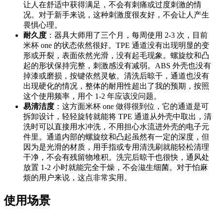
让人在舒适中获得满足，不会有刺痛或过度刺激的情
况。对于新手来说，这种刺激度很友好，不会让人产生
畏惧心理。
耐久度
：器具大师用了三个月，每周使用 2-3 次，目前
米杯 one 的状态依然很好。TPE 通道没有出现明显的变
形或开裂，表面依然光滑，没有起毛现象。螺旋纹和凸
起的形状保持完整，刺激感没有减弱。ABS 外壳也没有
掉漆或磨损，按键依然灵敏。清洗后晾干，通道也没有
出现硬化的情况，整体的耐用性超出了我的预期，按照
这个使用频率，用个 1-2 年应该没问题。
易清洁度
：这方面米杯 one 做得很到位，它的通道是可
拆卸设计，轻轻旋转就能将 TPE 通道从外壳中取出，清
洗时可以直接用水冲洗，不用担心水流进外壳的电子元
件里。通道内部的螺旋纹和凸起虽然有一定的深度，但
因为是光滑的材质，用手指或专用清洗刷就能轻松清理
干净，不会有残留物堆积。洗完后晾干也很快，通风处
放置 1-2 小时就能完全干燥，不会滋生细菌。对于怕麻
烦的用户来说，这点非常实用。
使用场景