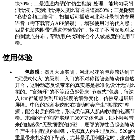
快30%；二是通道内壁的“仿生黏膜”处理，能均匀吸附
润滑液，实测润滑持久度比普通通道高50%；三是附赠
“私密音频二维码”，扫描后可播放河北彩花录制的专属
语音（需下载官方APP解锁），增强使用时的代入感；
四是包装内附带“通道体验指南”，标注了不同深度对应
的刺激点分布，帮助用户找到符合个人敏感度的使用节
奏。
使用体验
包裹感
：器具大师实测，河北彩花的包裹感达到了
“沉浸式代入”的级别。入口的不对称褶皱会随动作自然
开合，这种动态反馈带来的真实感是标准化设计无法比
拟的。“宫颈环”的不等距凸起带来“节奏式”包裹，每深
入1cm都能感受到压迫强度的细微变化，仿佛穿越层层
屏障。中段的放射状肉粒在抽动时会产生“抓握式”摩
擦，配合材质的弹性，形成类似真人肌肉收缩的包裹节
奏。末端的“子宫腔”实现了360°立体包裹，细小颗粒带
来的触感像“无数细密的触碰”，底部的弹性凸起会随动
作产生不同程度的回弹，模拟真人的生理反应。520g的
重量带来扎实的下坠感，尤其是采用侧卧位时，这种重