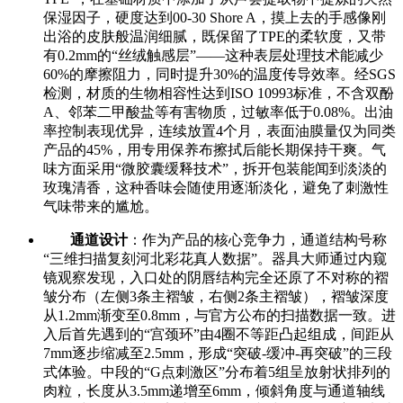
保湿因子，硬度达到00-30 Shore A，摸上去的手感像刚
出浴的皮肤般温润细腻，既保留了TPE的柔软度，又带
有0.2mm的“丝绒触感层”——这种表层处理技术能减少
60%的摩擦阻力，同时提升30%的温度传导效率。经SGS
检测，材质的生物相容性达到ISO 10993标准，不含双酚
A、邻苯二甲酸盐等有害物质，过敏率低于0.08%。出油
率控制表现优异，连续放置4个月，表面油膜量仅为同类
产品的45%，用专用保养布擦拭后能长期保持干爽。气
味方面采用“微胶囊缓释技术”，拆开包装能闻到淡淡的
玫瑰清香，这种香味会随使用逐渐淡化，避免了刺激性
气味带来的尴尬。
通道设计
：作为产品的核心竞争力，通道结构号称
“三维扫描复刻河北彩花真人数据”。器具大师通过内窥
镜观察发现，入口处的阴唇结构完全还原了不对称的褶
皱分布（左侧3条主褶皱，右侧2条主褶皱），褶皱深度
从1.2mm渐变至0.8mm，与官方公布的扫描数据一致。进
入后首先遇到的“宫颈环”由4圈不等距凸起组成，间距从
7mm逐步缩减至2.5mm，形成“突破-缓冲-再突破”的三段
式体验。中段的“G点刺激区”分布着5组呈放射状排列的
肉粒，长度从3.5mm递增至6mm，倾斜角度与通道轴线