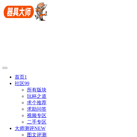
首页
1
社区
99
所有版块
玩杯之道
求个推荐
求助问答
视频专区
二手专区
大师测评
NEW
图文评测