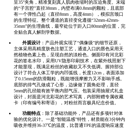
呈35°夹角，精准复刻真人肌肉收缩时的压迫角度。末端
的“子宫腔”直径38mm，内壁布满0.8mm的颗粒，且底部
有一个弹性凸起（直径8mm，高度4mm），模拟宫颈口
的生理特征。整个通道的直径变化遵循“32mm-42mm-
35mm”的生理曲线，最窄处位于距入口80mm的位置，完
全贴合真人解剖学数据。
外观设计
：产品外观实现了“偶像级”的细节还原，
主体采用高精度肤色注塑工艺，通道入口的唇色采用天
然植物色素上色，呈现自然的淡粉色。侧面印有河北彩
花的签名水印，采用UV隐形印刷技术，在紫外线照射下
才能显现，既满足粉丝的收藏欲又不失低调。握持部位
设计了符合人体工学的内凹弧线，长度12cm，表面添加
了0.15mm的防滑颗粒，既能增强摩擦力又不影响手感。
底部的排气孔做成了心形，边缘做了圆角处理，直径
5mm的孔径能有效平衡内部气压。包装采用抽屉式礼盒
设计，封面是河北彩花的艺术写真，内部附赠专属收藏
卡（印有编号和寄语），对粉丝而言极具纪念价值。
功能特点
：除了基础功能外，产品还有多项针对体
验的优化设计。一是“智能温感”特性，材质能在3分钟内
吸收并维持36-37℃的温度，比普通TPE的温度响应速度