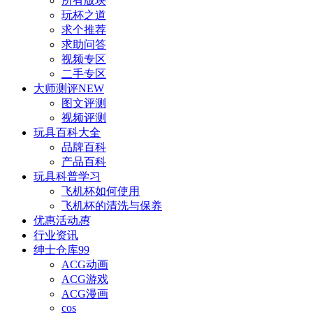
所有版块
玩杯之道
求个推荐
求助问答
视频专区
二手专区
大师测评
NEW
图文评测
视频评测
玩具百科
大全
品牌百科
产品百科
玩具科普
学习
飞机杯如何使用
飞机杯的清洗与保养
优惠活动
惠
行业资讯
绅士仓库
99
ACG动画
ACG游戏
ACG漫画
cos