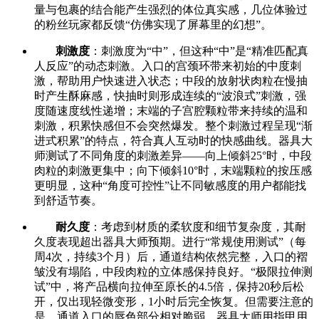
量与包裹的结合能产生强烈的体位真实感，几位体验过
的粉丝玩家都反馈“仿佛实现了屏幕里的幻想”。
刺激度
：刺激度为“中”，但这种“中”是“精准匹配真
人反应”的动态刺激。入口的宫颈环带来初始的中度刺
激，帮助用户快速进入状态；中段的放射状肉粒在慢抽
时产生酥麻感，快抽时则形成连续的“波浪式”刺激，强
度随速度线性递增；末端的子宫腔颗粒带来持续的温和
刺激，积累快感但不会突然爆发。整个刺激过程呈现“渐
进式积累”的特点，符合真人互动时的快感曲线。器具大
师测试了不同角度的刺激差异——向上倾斜25°时，中段
肉粒的刺激更集中；向下倾斜10°时，末端颗粒的按压感
更明显，这种“角度可控性”让不同敏感度的用户都能找
到舒适节奏。
耐久度
：考虑到材质的柔软度和细节复杂度，其耐
久度表现超出器具大师预期。进行“常规使用测试”（每
周4次，持续3个月）后，通道结构依然完整，入口的褶
皱没有塌陷，中段肉粒的立体感保持良好。“极限拉伸测
试”中，将产品横向拉伸至原长的4.5倍，保持20秒后松
开，仅出现轻微变形，1小时后完全恢复。但需要注意的
是，通道入口的唇色部分相对脆弱，器具大师用指甲用