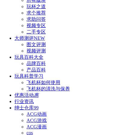
所有版块
玩杯之道
求个推荐
求助问答
视频专区
二手专区
大师测评
NEW
图文评测
视频评测
玩具百科
大全
品牌百科
产品百科
玩具科普
学习
飞机杯如何使用
飞机杯的清洗与保养
优惠活动
惠
行业资讯
绅士仓库
99
ACG动画
ACG游戏
ACG漫画
cos