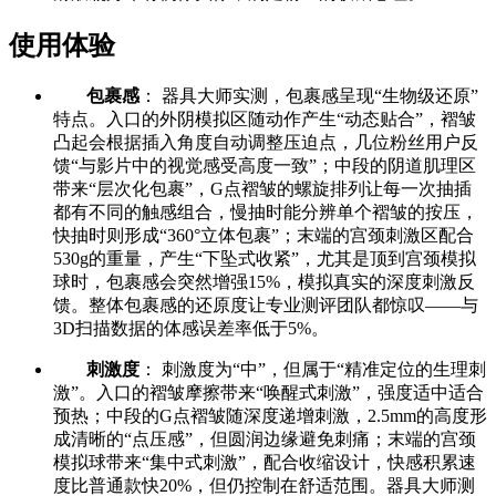
使用体验
包裹感
： 器具大师实测，包裹感呈现“生物级还原”
特点。入口的外阴模拟区随动作产生“动态贴合”，褶皱
凸起会根据插入角度自动调整压迫点，几位粉丝用户反
馈“与影片中的视觉感受高度一致”；中段的阴道肌理区
带来“层次化包裹”，G点褶皱的螺旋排列让每一次抽插
都有不同的触感组合，慢抽时能分辨单个褶皱的按压，
快抽时则形成“360°立体包裹”；末端的宫颈刺激区配合
530g的重量，产生“下坠式收紧”，尤其是顶到宫颈模拟
球时，包裹感会突然增强15%，模拟真实的深度刺激反
馈。整体包裹感的还原度让专业测评团队都惊叹——与
3D扫描数据的体感误差率低于5%。
刺激度
： 刺激度为“中”，但属于“精准定位的生理刺
激”。入口的褶皱摩擦带来“唤醒式刺激”，强度适中适合
预热；中段的G点褶皱随深度递增刺激，2.5mm的高度形
成清晰的“点压感”，但圆润边缘避免刺痛；末端的宫颈
模拟球带来“集中式刺激”，配合收缩设计，快感积累速
度比普通款快20%，但仍控制在舒适范围。器具大师测