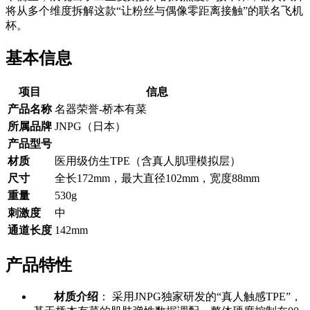
将从多个维度拆解这款“让粉丝与偶像零距离接触”的联名飞机
杯。
基本信息
项目
信息
产品名称
名器荣誉-桥本有菜
所属品牌
JNPG（日本）
产品型号
材质
医用级仿生TPE（含真人肌理模拟层）
尺寸
全长172mm，最大直径102mm，宽度88mm
重量
530g
刺激度
中
通道长度
142mm
产品特性
材质介绍
： 采用JNPG独家研发的“真人触感TPE”，