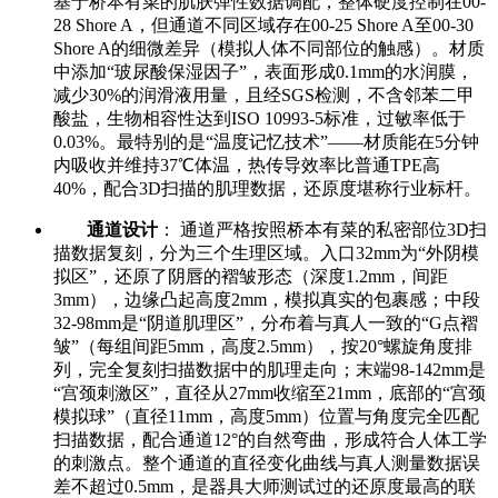
基于桥本有菜的肌肤弹性数据调配，整体硬度控制在00-
28 Shore A，但通道不同区域存在00-25 Shore A至00-30
Shore A的细微差异（模拟人体不同部位的触感）。材质
中添加“玻尿酸保湿因子”，表面形成0.1mm的水润膜，
减少30%的润滑液用量，且经SGS检测，不含邻苯二甲
酸盐，生物相容性达到ISO 10993-5标准，过敏率低于
0.03%。最特别的是“温度记忆技术”——材质能在5分钟
内吸收并维持37℃体温，热传导效率比普通TPE高
40%，配合3D扫描的肌理数据，还原度堪称行业标杆。
通道设计
： 通道严格按照桥本有菜的私密部位3D扫
描数据复刻，分为三个生理区域。入口32mm为“外阴模
拟区”，还原了阴唇的褶皱形态（深度1.2mm，间距
3mm），边缘凸起高度2mm，模拟真实的包裹感；中段
32-98mm是“阴道肌理区”，分布着与真人一致的“G点褶
皱”（每组间距5mm，高度2.5mm），按20°螺旋角度排
列，完全复刻扫描数据中的肌理走向；末端98-142mm是
“宫颈刺激区”，直径从27mm收缩至21mm，底部的“宫颈
模拟球”（直径11mm，高度5mm）位置与角度完全匹配
扫描数据，配合通道12°的自然弯曲，形成符合人体工学
的刺激点。整个通道的直径变化曲线与真人测量数据误
差不超过0.5mm，是器具大师测试过的还原度最高的联