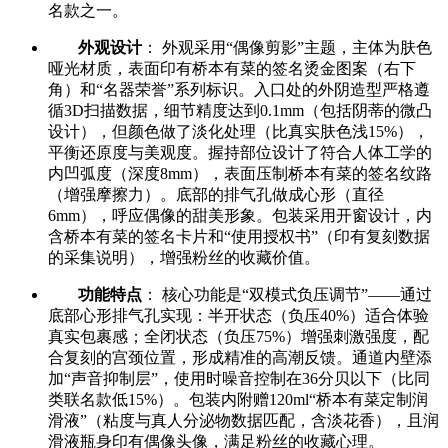
名款之一。
外观设计
： 外观采用“偶像剪影”主题，主体为肤色
哑光材质，表面印有桥本有菜的签名烫金图案（右下
角）和“名器荣誉”系列标识。入口处的外阴造型严格遵
循3D扫描数据，细节精度达到0.1mm（包括阴蒂的微凸
设计），但颜色做了淡化处理（比真实肤色浅15%），
平衡还原度与美观度。握持部位设计了符合人体工学的
内凹弧度（深度8mm），表面压制桥本有菜的签名纹路
（增强摩擦力）。底部的排气孔做成心形（直径
6mm），呼应偶像的甜美形象。包装采用开窗设计，内
含桥本有菜的签名卡片和“使用授权书”（印有复刻数据
的采集说明），增强粉丝的收藏价值。
功能特点
： 核心功能是“双模式负压调节”——通过
底部心形排气孔实现：半开状态（负压40%）适合体验
真实包裹感；全闭状态（负压75%）增强刺激强度，配
合复刻的宫颈位置，形成精准的高潮反馈。通道内壁添
加“声音抑制层”，使用时噪音控制在36分贝以下（比同
类联名款低15%）。包装内附赠120ml“桥本有菜定制润
滑液”（粘度与真人分泌物数据匹配，含淡花香），且润
滑液瓶身印有偶像头像，满足粉丝的收藏心理。