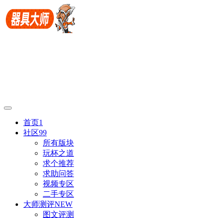
首页
1
社区
99
所有版块
玩杯之道
求个推荐
求助问答
视频专区
二手专区
大师测评
NEW
图文评测