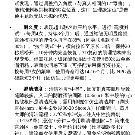
试发现，通过调整插入角度（与真人相同的12°弯曲），
能精准刺激到模拟的G点位置，这种“生理级定位”是普
通主题款无法比拟的优势。
耐久度
： 表现超出联名款平均水平。进行“高频测
试”（每周4次，持续3个月）后，通道褶皱无明显磨损，
宫颈模拟球的弹性保持率在88%（同类联名款平均
80%）。“拉伸测试”中，横向拉长至原长1.8倍，保持20
秒后松开，10分钟内完全恢复，3D复刻的肌理结构未出
现变形。但需注意：玻尿酸保湿因子在使用50次后会逐
渐消耗，表面水润感下降（可搭配专用保养液补充）。
按每周3次的频率，使用寿命可达14-16个月，比JNPG基
础款短2个月（因仿生肌理更精细）。
易清洁度
： 清洁难度“中等”，因复刻真实肌理导致
缝隙较多。入口的阴唇褶皱间隙（0.8mm）和中段的G点
褶皱根部是清洁死角，需用附赠的“仿生清洁刷”（刷头
直径4mm，刷毛柔软度00-20 Shore A）仔细清理。器具
大师的清洁流程：37℃温水冲洗→注入中性抗菌剂
（1:15稀释）浸泡10分钟→专用刷清理缝隙→针筒冲洗
宫颈区→倒置晾干，全程约14分钟（比基础款多4分
钟）。建议每次使用后立即清洁，避免分泌物残留影响