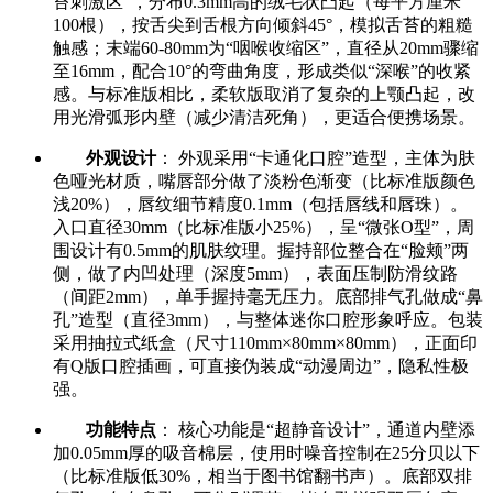
苔刺激区”，分布0.3mm高的绒毛状凸起（每平方厘米
100根），按舌尖到舌根方向倾斜45°，模拟舌苔的粗糙
触感；末端60-80mm为“咽喉收缩区”，直径从20mm骤缩
至16mm，配合10°的弯曲角度，形成类似“深喉”的收紧
感。与标准版相比，柔软版取消了复杂的上颚凸起，改
用光滑弧形内壁（减少清洁死角），更适合便携场景。
外观设计
： 外观采用“卡通化口腔”造型，主体为肤
色哑光材质，嘴唇部分做了淡粉色渐变（比标准版颜色
浅20%），唇纹细节精度0.1mm（包括唇线和唇珠）。
入口直径30mm（比标准版小25%），呈“微张O型”，周
围设计有0.5mm的肌肤纹理。握持部位整合在“脸颊”两
侧，做了内凹处理（深度5mm），表面压制防滑纹路
（间距2mm），单手握持毫无压力。底部排气孔做成“鼻
孔”造型（直径3mm），与整体迷你口腔形象呼应。包装
采用抽拉式纸盒（尺寸110mm×80mm×80mm），正面印
有Q版口腔插画，可直接伪装成“动漫周边”，隐私性极
强。
功能特点
： 核心功能是“超静音设计”，通道内壁添
加0.05mm厚的吸音棉层，使用时噪音控制在25分贝以下
（比标准版低30%，相当于图书馆翻书声）。底部双排