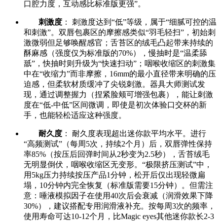
口腔力度，互动感比标准版更强”。
刺激度
： 刺激度达到“低”等级，属于“细腻可控的温
和刺激”。双唇包裹区的摩擦感类似“羽毛轻扫”，初始刺
激微弱但足够唤醒感官；舌苔区的绒毛凸起带来持续的
酥麻感（强度仅为标准版的70%），慢抽时是“温柔舔
舐”，快抽时则升级为“快速扫动”；咽喉收缩区的刺激集
中在“收缩力”而非摩擦，16mm的最小直径带来明确的压
迫感，但柔软材质缓冲了尖锐刺激。器具大师测试发
现，通过调整握力（捏紧脸颊可增强包裹），能让刺激
度在“低-中低”区间微调，即使是初次体验口交杯的新
手，也能轻松适应这种强度。
耐久度
： 耐久度表现超出迷你款平均水平。进行
“高频测试”（每周5次，持续2个月）后，双唇弹性保持
率85%（按压后回弹时间从2秒变为2.5秒），舌苔绒毛
无明显倒伏，咽喉收缩区无变形。“极限挤压测试”中，
用5kg压力持续按压产品1分钟，松开后仅出现轻微扁
塌，10分钟内完全恢复（标准版需要15分钟）。但需注
意：唾液模拟因子在使用40次后会衰减（润滑效果下降
30%），建议搭配专用润滑液补充。按每周3次的频率，
使用寿命可达10-12个月，比Magic eyes其他迷你款长2-3