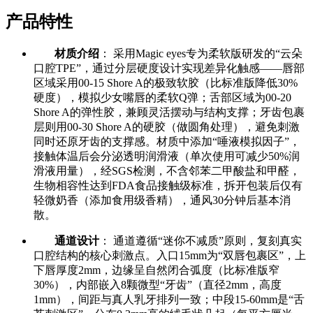
产品特性
材质介绍
： 采用Magic eyes专为柔软版研发的“云朵
口腔TPE”，通过分层硬度设计实现差异化触感——唇部
区域采用00-15 Shore A的极致软胶（比标准版降低30%
硬度），模拟少女嘴唇的柔软Q弹；舌部区域为00-20
Shore A的弹性胶，兼顾灵活摆动与结构支撑；牙齿包裹
层则用00-30 Shore A的硬胶（做圆角处理），避免刺激
同时还原牙齿的支撑感。材质中添加“唾液模拟因子”，
接触体温后会分泌透明润滑液（单次使用可减少50%润
滑液用量），经SGS检测，不含邻苯二甲酸盐和甲醛，
生物相容性达到FDA食品接触级标准，拆开包装后仅有
轻微奶香（添加食用级香精），通风30分钟后基本消
散。
通道设计
： 通道遵循“迷你不减质”原则，复刻真实
口腔结构的核心刺激点。入口15mm为“双唇包裹区”，上
下唇厚度2mm，边缘呈自然闭合弧度（比标准版窄
30%），内部嵌入8颗微型“牙齿”（直径2mm，高度
1mm），间距与真人乳牙排列一致；中段15-60mm是“舌