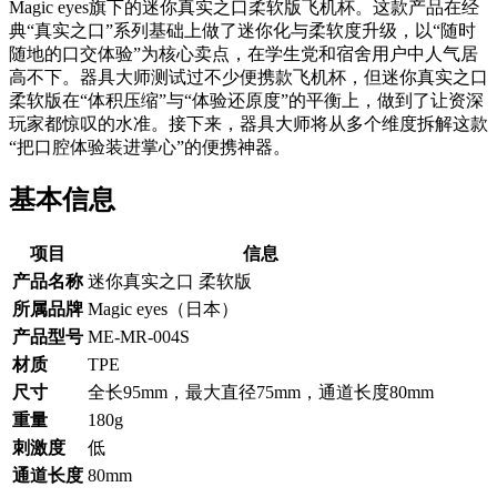
Magic eyes旗下的迷你真实之口柔软版飞机杯。这款产品在经
典“真实之口”系列基础上做了迷你化与柔软度升级，以“随时
随地的口交体验”为核心卖点，在学生党和宿舍用户中人气居
高不下。器具大师测试过不少便携款飞机杯，但迷你真实之口
柔软版在“体积压缩”与“体验还原度”的平衡上，做到了让资深
玩家都惊叹的水准。接下来，器具大师将从多个维度拆解这款
“把口腔体验装进掌心”的便携神器。
基本信息
项目
信息
产品名称
迷你真实之口 柔软版
所属品牌
Magic eyes（日本）
产品型号
ME-MR-004S
材质
TPE
尺寸
全长95mm，最大直径75mm，通道长度80mm
重量
180g
刺激度
低
通道长度
80mm