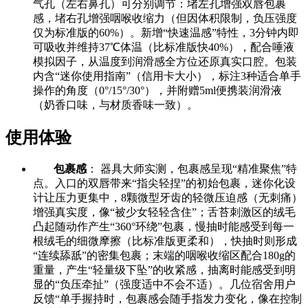
气孔（左右鼻孔）可分别调节：堵左孔增强双唇包裹
感，堵右孔增强咽喉收缩力（但因体积限制，负压强度
仅为标准版的60%）。新增“快速温感”特性，3分钟内即
可吸收并维持37℃体温（比标准版快40%），配合唾液
模拟因子，从温度到润滑感全方位还原真实口腔。包装
内含“迷你使用指南”（信用卡大小），标注3种适合单手
操作的角度（0°/15°/30°），并附赠5ml便携装润滑液
（奶香口味，与材质香味一致）。
使用体验
包裹感
： 器具大师实测，包裹感呈现“精准聚焦”特
点。入口的双唇带来“指尖轻捏”的初始包裹，迷你化设
计让压力更集中，8颗微型牙齿的轻微压迫感（无刺痛）
增强真实度，像“被少女轻轻含住”；舌苔刺激区的绒毛
凸起随动作产生“360°环绕”包裹，慢抽时能感受到每一
根绒毛的细微摩擦（比标准版更柔和），快抽时则形成
“连续舔舐”的密集包裹；末端的咽喉收缩区配合180g的
重量，产生“轻量级下坠”的收紧感，抽离时能感受到明
显的“负压牵扯”（强度适中不会不适）。几位宿舍用户
反馈“单手握持时，包裹感会随手指发力变化，像在控制