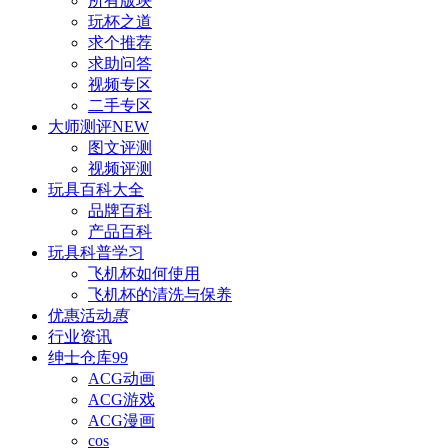
所有版块
玩杯之道
求个推荐
求助问答
视频专区
二手专区
大师测评
NEW
图文评测
视频评测
玩具百科
大全
品牌百科
产品百科
玩具科普
学习
飞机杯如何使用
飞机杯的清洗与保养
优惠活动
惠
行业资讯
绅士仓库
99
ACG动画
ACG游戏
ACG漫画
cos