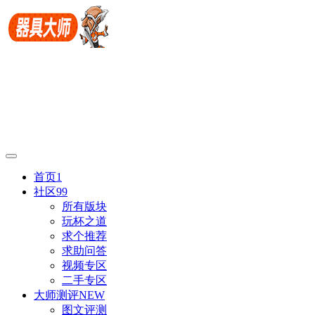
首页
1
社区
99
所有版块
玩杯之道
求个推荐
求助问答
视频专区
二手专区
大师测评
NEW
图文评测