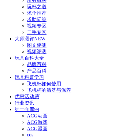
所有版块
玩杯之道
求个推荐
求助问答
视频专区
二手专区
大师测评
NEW
图文评测
视频评测
玩具百科
大全
品牌百科
产品百科
玩具科普
学习
飞机杯如何使用
飞机杯的清洗与保养
优惠活动
惠
行业资讯
绅士仓库
99
ACG动画
ACG游戏
ACG漫画
cos