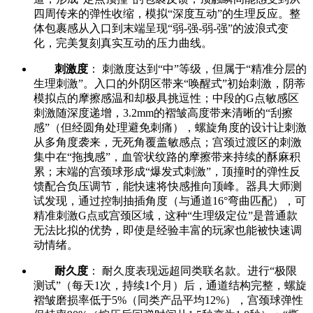
四周传来的弹性收缩，模拟“深度互动”的生理反应。整
体包裹感从入口到末端呈现“弱-强-弱-强”的波浪式变
化，完美复刻真实互动的压力曲线。
刺激度
： 刺激度达到“中”等级，但属于“精准分层的
生理刺激”。入口的外阴区带来“唤醒式”初始刺激，阴蒂
模拟点的摩擦感温和却极具挑逗性；中段的G点敏感区
刺激随深度递增，3.2mm的褶皱高度带来清晰的“刮擦
感”（但经圆角处理避免刺痛），螺旋角度的设计让刺激
从多角度袭来，无死角覆盖敏感点；宫颈过渡区的刺激
集中在“拖拽感”，血管状纹路的摩擦带来持续的酥麻积
累；末端的宫颈球形成“爆发式刺激”，顶撞时的弹性反
馈配合负压调节，能快速将快感推向顶峰。器具大师测
试发现，通过控制抽插角度（与通道16°弯曲匹配），可
精准刺激G点或宫颈区域，这种“生理级定位”是普通款
无法比拟的优势，即使是经验丰富的玩家也能被快速调
动情绪。
耐久度
： 耐久度表现远超同类联名款。进行“极限
测试”（每天1次，持续1个月）后，通道结构完整，螺旋
褶皱磨损率低于5%（同类产品平均12%），宫颈球弹性