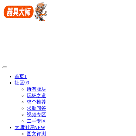
首页
1
社区
99
所有版块
玩杯之道
求个推荐
求助问答
视频专区
二手专区
大师测评
NEW
图文评测