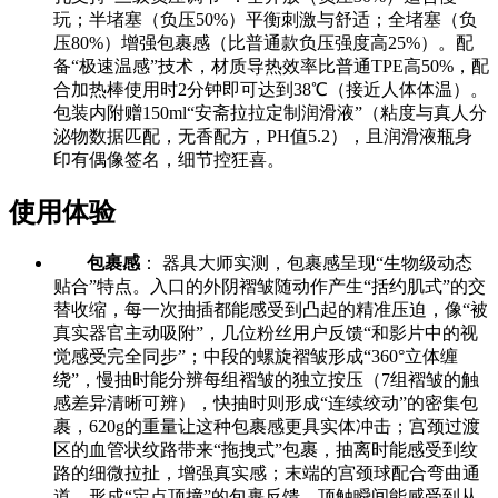
玩；半堵塞（负压50%）平衡刺激与舒适；全堵塞（负
压80%）增强包裹感（比普通款负压强度高25%）。配
备“极速温感”技术，材质导热效率比普通TPE高50%，配
合加热棒使用时2分钟即可达到38℃（接近人体体温）。
包装内附赠150ml“安斋拉拉定制润滑液”（粘度与真人分
泌物数据匹配，无香配方，PH值5.2），且润滑液瓶身
印有偶像签名，细节控狂喜。
使用体验
包裹感
： 器具大师实测，包裹感呈现“生物级动态
贴合”特点。入口的外阴褶皱随动作产生“括约肌式”的交
替收缩，每一次抽插都能感受到凸起的精准压迫，像“被
真实器官主动吸附”，几位粉丝用户反馈“和影片中的视
觉感受完全同步”；中段的螺旋褶皱形成“360°立体缠
绕”，慢抽时能分辨每组褶皱的独立按压（7组褶皱的触
感差异清晰可辨），快抽时则形成“连续绞动”的密集包
裹，620g的重量让这种包裹感更具实体冲击；宫颈过渡
区的血管状纹路带来“拖拽式”包裹，抽离时能感受到纹
路的细微拉扯，增强真实感；末端的宫颈球配合弯曲通
道，形成“定点顶撞”的包裹反馈，顶触瞬间能感受到从