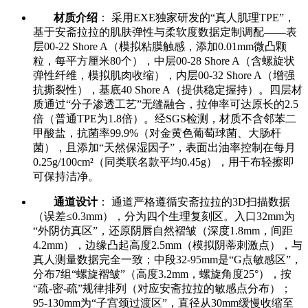
材质介绍
： 采用EXE独家研发的“真人肌理TPE”，
基于安斋拉拉的肌肤弹性与柔软度数据定制调配——表
层00-22 Shore A（模拟粘膜触感，添加0.01mm微凸颗
粒，每平方厘米80个），中层00-28 Shore A（含螺旋状
弹性纤维，模拟肌肉收缩），内层00-32 Shore A（增强
抗撕裂性），基底40 Shore A（提供稳定握持）。四层材
质通过“分子渗透工艺”无缝融合，拉伸率可达原长的2.5
倍（普通TPE为1.8倍）。经SGS检测，材质不含邻苯二
甲酸盐，抗菌率99.9%（对金黄色葡萄球菌、大肠杆
菌），且添加“天然保湿因子”，表面出油率控制在每月
0.25g/100cm²（同类联名款平均0.45g），用干布轻擦即
可保持洁净。
通道设计
： 通道严格遵循安斋拉拉的3D扫描数据
（误差≤0.3mm），分为四个生理复刻区。入口32mm为
“外阴仿真区”，还原阴唇自然褶皱（深度1.8mm，间距
4.2mm），边缘凸起高度2.5mm（模拟阴蒂刺激点），与
真人测量数据完全一致；中段32-95mm是“G点敏感区”，
分布7组“螺旋褶皱”（高度3.2mm，螺旋角度25°），按
“疏-密-疏”规律排列（对应安斋拉拉的敏感点分布）；
95-130mm为“子宫颈过渡区”，直径从30mm缓慢收缩至