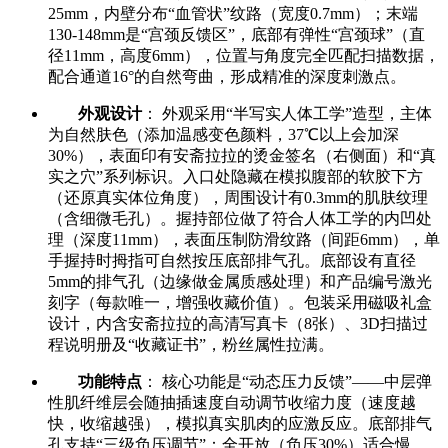
25mm，内壁分布“血管状”纹路（宽度0.7mm）；末端
130-148mm是“宫颈反馈区”，底部有弹性“宫颈球”（直
径11mm，高度6mm），位置与角度完全匹配扫描数据，
配合通道16°的自然弯曲，形成精准的深度刺激点。
外观设计
： 外观采用“半写实人体工学”造型，主体
为自然肤色（添加温感变色颜料，37℃以上会加深
30%），表面印有安斋拉拉的烫金签名（右侧面）和“真
实之穴”系列标识。入口处隐藏在模拟腹部的软胶下方
（还原真实体位角度），周围设计有0.3mm的肌肤纹理
（含细微毛孔）。握持部位做了符合人体工学的内凹处
理（深度11mm），表面压制防滑纹路（间距6mm），单
手握持时拇指可自然按压底部排气孔。底部设有直径
5mm的排气孔（边缘做金属质感处理）和产品编号激光
刻字（每款唯一，增强收藏价值）。包装采用磁吸礼盒
设计，内含安斋拉拉的高清写真卡（8张）、3D扫描过
程说明册及“收藏证书”，粉丝属性拉满。
功能特点
： 核心功能是“动态压力反馈”——中层弹
性肌纤维层会随抽插速度自动调节收缩力度（速度越
快，收缩越强），模拟真实肌肉的应激反应。底部排气
孔支持“三级负压调节”：全开放（负压30%）适合慢