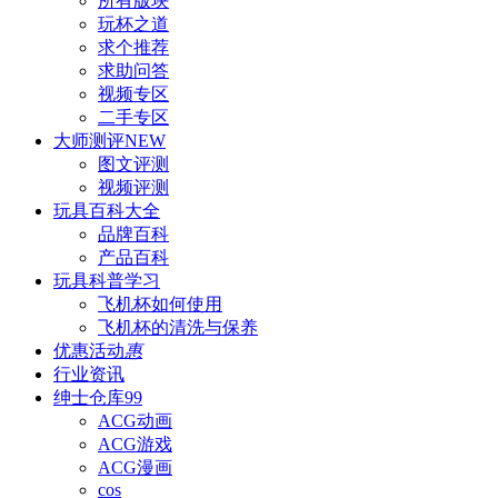
所有版块
玩杯之道
求个推荐
求助问答
视频专区
二手专区
大师测评
NEW
图文评测
视频评测
玩具百科
大全
品牌百科
产品百科
玩具科普
学习
飞机杯如何使用
飞机杯的清洗与保养
优惠活动
惠
行业资讯
绅士仓库
99
ACG动画
ACG游戏
ACG漫画
cos