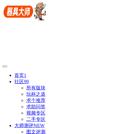
首页
1
社区
99
所有版块
玩杯之道
求个推荐
求助问答
视频专区
二手专区
大师测评
NEW
图文评测