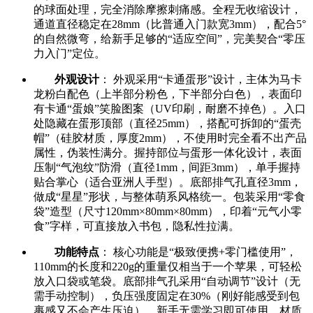
的球面处理，完全消除摩擦刺痛感。全程无收缩设计，
通道直径稳定在28mm（比普通入门款宽3mm），配合5°
的自然微弯，给新手足够的“适应空间”，完美契合“零压
力入门”定位。
外观设计
： 外观采用“卡通蛋形”设计，主体为马卡
龙粉白配色（上半部分粉色，下半部分白色），表面印
有卡通“蛋娘”笑脸图案（UV印刷，耐磨不掉色）。入口
处隐藏在蛋形顶部（直径25mm），搭配可拆卸的“蛋壳
帽”（硅胶材质，厚度2mm），不使用时完全看不出产品
属性，伪装性满分。握持部位与蛋形一体化设计，表面
压制“气泡纹”防滑（直径1mm，间距3mm），单手握持
贴合掌心（适合亚洲人手型）。底部排气孔直径3mm，
做成“星星”形状，与整体萌系风格统一。包装采用“零食
袋”造型（尺寸120mm×80mm×80mm），印着“元气小零
食”字样，可直接放入书包，隐私性拉满。
功能特点
： 核心功能是“极致便携+零门槛使用”，
110mm的长度和220g的重量仅相当于一个苹果，可轻松
放入口袋或笔袋。底部排气孔采用“自动调节”设计（无
需手动控制），负压强度固定在30%（刚好能感受到包
裹感又不会产生压迫），新手无需学习即可使用。材质