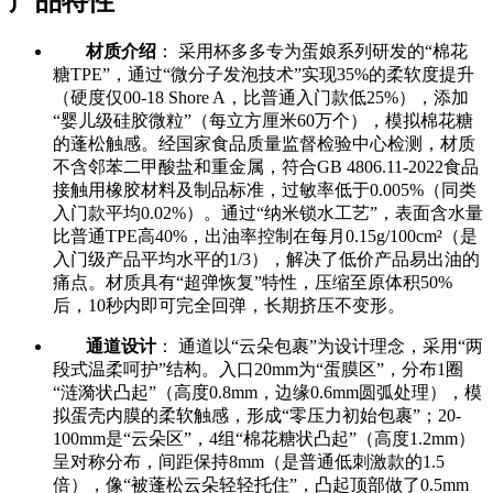
产品特性
材质介绍
： 采用杯多多专为蛋娘系列研发的“棉花
糖TPE”，通过“微分子发泡技术”实现35%的柔软度提升
（硬度仅00-18 Shore A，比普通入门款低25%），添加
“婴儿级硅胶微粒”（每立方厘米60万个），模拟棉花糖
的蓬松触感。经国家食品质量监督检验中心检测，材质
不含邻苯二甲酸盐和重金属，符合GB 4806.11-2022食品
接触用橡胶材料及制品标准，过敏率低于0.005%（同类
入门款平均0.02%）。通过“纳米锁水工艺”，表面含水量
比普通TPE高40%，出油率控制在每月0.15g/100cm²（是
入门级产品平均水平的1/3），解决了低价产品易出油的
痛点。材质具有“超弹恢复”特性，压缩至原体积50%
后，10秒内即可完全回弹，长期挤压不变形。
通道设计
： 通道以“云朵包裹”为设计理念，采用“两
段式温柔呵护”结构。入口20mm为“蛋膜区”，分布1圈
“涟漪状凸起”（高度0.8mm，边缘0.6mm圆弧处理），模
拟蛋壳内膜的柔软触感，形成“零压力初始包裹”；20-
100mm是“云朵区”，4组“棉花糖状凸起”（高度1.2mm）
呈对称分布，间距保持8mm（是普通低刺激款的1.5
倍），像“被蓬松云朵轻轻托住”，凸起顶部做了0.5mm