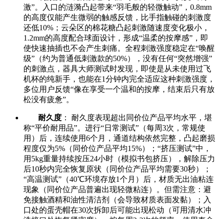
激”。入口的涟漪凸起带来“羽毛般的轻微触动”，0.8mm
的高度仅能产生微弱的触感反馈，比手指触碰的刺激度
还低10%；云朵区的棉花糖凸起刺激随速度变化极小，
1.2mm的高度配合球面设计，形成“温柔的按摩感”，即
使快速抽插也不会产生刺痛。全程刺激强度稳定在“唤醒
级”（约为普通低刺激款的50%），没有任何“突然增强”
的刺激点，器具大师测试时发现，即使是从未使用过飞
机杯的纯新手，也能在1分钟内完全适应这种刺激强度，
多位用户反馈“像在享受一个温和的按摩，结束后只有放
松没有疲惫”。
耐久度
： 耐久度表现超出同价位产品平均水平，堪
称“平价耐用品”。进行“日常测试”（每周3次，常规使
用）后，连续使用6个月，通道结构依然完整，凸起磨损
程度仅为5%（同价位产品平均15%）；“挤压测试”中，
用5kg重量持续按压24小时（模拟书包挤压），解除压力
后10秒内完全恢复原状（同价位产品平均需要30秒）；
“高温测试”（40℃环境存放1个月）后，材质无出油粘连
现象（同价位产品普遍出现轻微粘连）。但需注意：避
免接触酒精和油性清洁剂（会导致材质表面发黏）；入
口处的蛋壳帽在30次拆卸后可能出现松动（可用清水冲