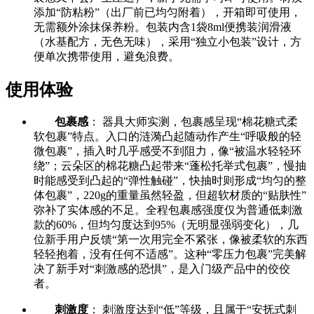
添加“防粘粉”（出厂前已均匀附着），开箱即可使用，
无需额外涂抹保养粉。包装内含1袋8ml便携装润滑液
（水基配方，无色无味），采用“独立小包装”设计，方
便单次携带使用，避免浪费。
使用体验
包裹感
： 器具大师实测，包裹感呈现“棉花糖式柔
软包裹”特点。入口的涟漪凸起随动作产生“呼吸般的轻
微包裹”，插入时几乎感受不到阻力，像“被温水轻轻环
绕”；云朵区的棉花糖凸起带来“蓬松托举式包裹”，慢抽
时能感受到凸起的“弹性触碰”，快抽时则形成“均匀的整
体包裹”，220g的重量虽然轻盈，但超软材质的“贴肤性”
弥补了实体感的不足。全程包裹感强度仅为普通低刺激
款的60%，但均匀度达到95%（无明显强弱变化），几
位新手用户反馈“第一次用完全不紧张，像被柔软的东西
轻轻抱着，没有任何不适感”。这种“零压力包裹”完美解
决了新手对“刺激感的恐惧”，是入门级产品中的佼佼
者。
刺激度
： 刺激度达到“低”等级，且属于“安抚式刺