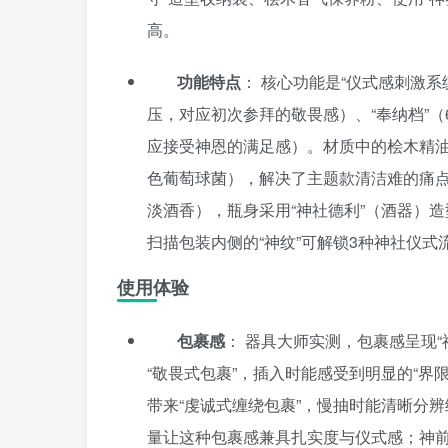
高。
功能特点
： 核心功能是“仪式感刺激系
压，对应初次参拜的敬畏感）、“奉纳档”（
应接受神恩的满足感）。材质中的桧木精油具
色葡萄球菌），解决了主题款清洁难的痛点。
淡酒香），瓶身采用“神社德利”（酒器）造
扫描包装内侧的“神纹”可解锁3种神社仪
使用体验
包裹感
： 器具大师实测，包裹感呈现
“敬畏式包裹”，插入时能感受到明显的“界
带来“虔诚式缠绕包裹”，慢抽时能清晰分辨
量让这种包裹感兼具扎实度与仪式感；神前