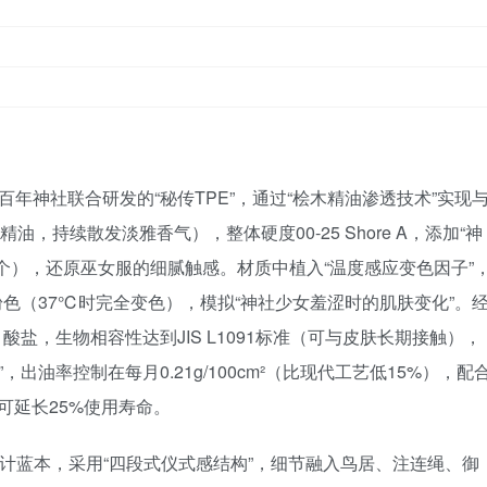
日本百年神社联合研发的“秘传TPE”，通过“桧木精油渗透技术”实现
油，持续散发淡雅香气），整体硬度00-25 Shore A，添加“神
万个），还原巫女服的细腻触感。材质中植入“温度感应变色因子”
色（37℃时完全变色），模拟“神社少女羞涩时的肌肤变化”。
盐，生物相容性达到JIS L1091标准（可与皮肤长期接触），
，出油率控制在每月0.21g/100cm²（比现代工艺低15%），配
可延长25%使用寿命。
设计蓝本，采用“四段式仪式感结构”，细节融入鸟居、注连绳、御