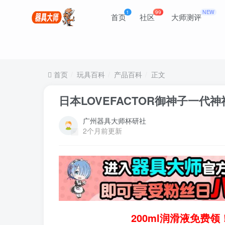
1
99
NEW
首页
社区
大师测评
首页
玩具百科
产品百科
正文
日本LOVEFACTOR御神子一
广州器具大师杯研社
2个月前更新
200ml润滑液免费