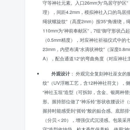
守等神社元素。入口26mm为“鸟居守护区”，
理），间距4.2mm，模拟神社入口的鸟居排列
绳状螺旋纹”（高度2mm）按35°角缠绕，
110mm为“神前奉献区”，7组“御守形状
（0.5mm精度），对应神社祈福仪式中的七个
23mm，内壁布满“水滴状神纹”（深度0.8m
A），配合通道12°的弯曲角度（对应神
外观设计
： 外观完全复刻神社巫女的
纹”（UV浮雕工艺，含12种神社符文），
“神社玉垣”造型（可拆卸，含金、银两种替
形。握持部位做了“神乐铃”形状收腰设计（
握持时能感受到“摇铃”般的贴合感。底部排
（分贝＜20），增强仪式沉浸感。包装采用“神
守”造型收纳袋、桧木香气保养粉、使用“