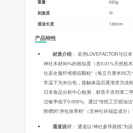
重量
620g
刺激度
中
通道长度
136mm
产品特性
材质介绍
： 采用LOVEFACTOR与
神社木材90%的相似度（含0.01%天然桧木精
社巫女服纤维模拟颗粒”（每立方厘米55
常温下为米白色，接触体温后逐渐变为淡粉
日本食品分析中心检测，材质不含邻苯二甲酸
过敏率低于0.005%。通过“传统工艺锁油法”
附赠的“净化保养粉”（含神社祈福盐成分）
通道设计
： 通道以“神社参拜路线”为