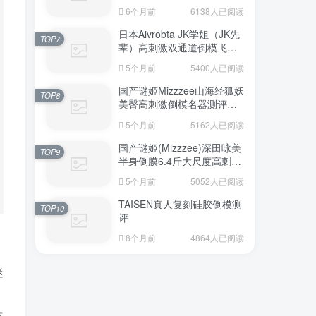
6个月前
6138人已阅读
日本Aivrobta JK学姐（JK先
TOP7
辈）高刺激双通道倒模飞机
杯深度测评报告
5个月前
5400人已阅读
国产谜姬Mizzzee山海经狐妖
TOP8
美臀高刺激倒模名器测评报
告
5个月前
5162人已阅读
国产谜姬(Mizzzee)深田咏美
TOP9
半身倒膜6.4斤大尺度高刺激
名器倒模评测报告
5个月前
5052人已阅读
TAISEN真人复刻硅胶倒模测
TOP10
评
8个月前
4864人已阅读
迷