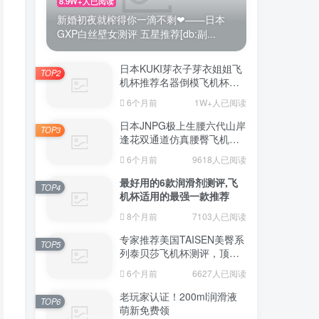
8.9W+人已阅读
新婚初夜就榨得你一滴不剩❤——日本
GXP白丝壁女测评 五星推荐[db:副...
日本KUKI芽衣子芽衣姐姐飞
TOP2
机杯推荐名器倒模飞机杯测
评视频
6个月前
1W+人已阅读
日本JNPG极上生腰六代山岸
TOP3
逢花双通道仿真腰臀飞机杯
（半身款）测评适合追求极
6个月前
9618人已阅读
致真实感的资深玩家
最好用的6款润滑剂测评,飞
TOP4
机杯适用的最强一款推荐
8个月前
7103人已阅读
专家推荐美国TAISEN美臀系
TOP5
列泰贝莎飞机杯测评，顶级
品质带来极致享受!
6个月前
6627人已阅读
老玩家认证！200ml润滑液
TOP6
萌新免费领