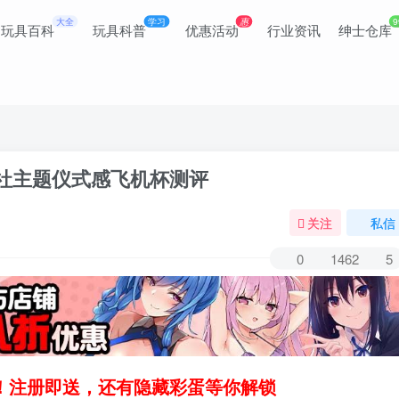
大全
学习
惠
9
玩具百科
玩具科普
优惠活动
行业资讯
绅士仓库
代神社主题仪式感飞机杯测评
关注
私信
0
1462
5
领！注册即送，还有隐藏彩蛋等你解锁