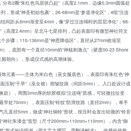
分布2圈“朱红色鸟居状凸起”（高度2.1mm，边缘0.3mm圆弧处
，形成“神圣初始包裹”；26-68mm是“参道净化区”，4组“注连
绳结间距从6mm渐变至4mm，像“穿过注连绳时的层层净化”；68-
凸起”（高度2.4mm）呈北斗七星排列，凸起表面印有微型神社符文
步骤；110-136mm是“神恩降临区”，直径从27mm收缩至
m），底部有一个直径10mm的“神核刺激点”（硬度00-23 Shore
社主殿朝向），形成仪式感的高潮体验。
服饰元素——主体为米白色（巫女服底色），表面印有朱红色“神
侧面压制“千早”（巫女裙）褶皱纹路（间距3mm）。入口处设计成
换款），周围3mm厚的软胶模拟“注连绳”质感，可轻微拉扯变
最窄处70mm），表面压制“铃纹”防滑纹路（直径2mm），单手
气孔直径5mm，做成“神社铜铃”形状，按压时会发出轻微的“铃音
社朱漆盒”造型（尺寸200mm×110mm×110mm），内含“御
神签”形式的说明书（用文言文撰写，需翻译解读），收藏价值极