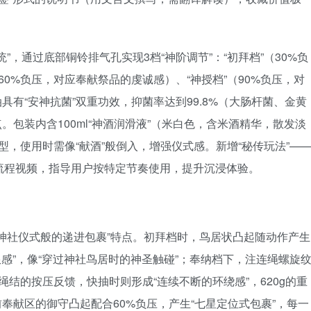
统”，通过底部铜铃排气孔实现3档“神阶调节”：“初拜档”（30%负
60%负压，对应奉献祭品的虔诚感）、“神授档”（90%负压，对
有“安神抗菌”双重功效，抑菌率达到99.8%（大肠杆菌、金黄
包装内含100ml“神酒润滑液”（米白色，含米酒精华，散发淡
型，使用时需像“献酒”般倒入，增强仪式感。新增“秘传玩法”—
式流程视频，指导用户按特定节奏使用，提升沉浸体验。
“神社仪式般的递进包裹”特点。初拜档时，鸟居状凸起随动作产生
限感”，像“穿过神社鸟居时的神圣触碰”；奉纳档下，注连绳螺旋
绳结的按压反馈，快抽时则形成“连续不断的环绕感”，620g的重
奉献区的御守凸起配合60%负压，产生“七星定位式包裹”，每一