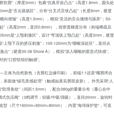
胶软唇”（厚度3mm）包裹“仿真牙齿凸点”（高度1.8mm，圆头处
50mm是“舌尖舔舐区”，分布“分叉式舌状凸起”（长度8mm，硬度
合3组“横向褶皱”（高度1.5mm），模拟“灵活的舌尖缠绕与舔弄”；50-
凸起”（高度2mm，直径0.8mm），按密度梯度分布（前端稀疏后
05mm是“上颚刺激区”，设计“穹顶状上颚凸起”（高度3mm，硬度
”，模拟“上颚下压的挤压刺激”；105-120mm为“咽喉深处区”，直径从
点”（硬度00-38 Shore A），模拟“深入咽喉的窒息式快感”。
时的“口腔软组织触感”。
——主体为自然肤色（含唇红边缘印刷），前端1:1还原“嘴唇闭合
见，表面做“绒毛质感处理”（触感如真实唇部皮肤）。外壳采用“人
“防滑条纹”（间距1.5mm），配合380g的重量分布（重心在中
式负压阀”（3档调节：轻吸/中吸/强吸），直径20mm，旋转时
型（尺寸160mm×90mm×80mm），内置“海绵保护垫”，可直
具。