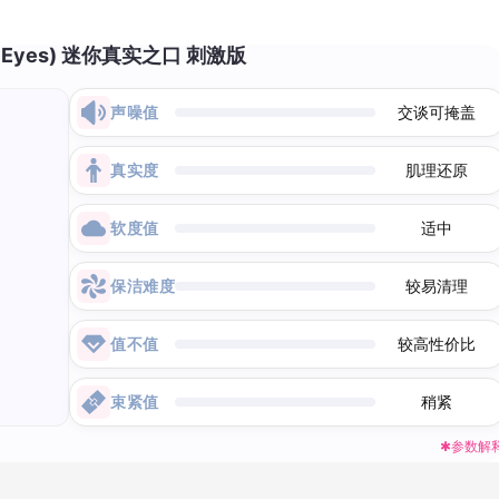
c Eyes) 迷你真实之口 刺激版
声噪值
交谈可掩盖
真实度
肌理还原
软度值
适中
保洁难度
较易清理
值不值
较高性价比
束紧值
稍紧
✱参数解