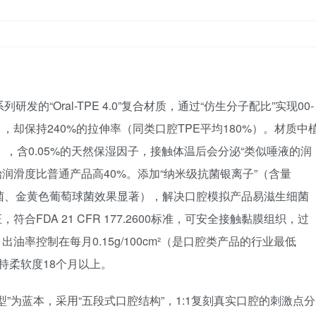
系列研发的“Oral-TPE 4.0”复合材质，通过“仿生分子配比”实现00-
0%），却保持240%的拉伸率（同类口腔TPE平均180%）。材质中
），含0.05%的天然保湿因子，接触体温后会分泌“类似唾液的润
始润滑度比普通产品高40%。添加“纳米级抗菌银离子”（含量
大肠杆菌、金黄色葡萄球菌效果显著），解决口腔模拟产品易滋生细菌
FDA 21 CFR 177.2600标准，可安全接触黏膜组织，过
，出油率控制在每月0.15g/100cm²（是口腔类产品的行业最低
持柔软度18个月以上。
型”为蓝本，采用“五段式口腔结构”，1:1复刻真实口腔的刺激点分