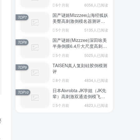
6个月前
6056人已阅读
国产谜姬Mizzzee山海经狐妖
TOP7
美臀高刺激倒模名器测评报
告
5个月前
5135人已阅读
国产谜姬(Mizzzee)深田咏美
TOP8
半身倒膜6.4斤大尺度高刺激
名器倒模评测报告
5个月前
5025人已阅读
TAISEN真人复刻硅胶倒模测
TOP9
评
8个月前
4834人已阅读
日本Aivrobta JK学姐（JK先
TOP10
辈）高刺激双通道倒模飞机
杯深度测评报告
5个月前
4823人已阅读
要