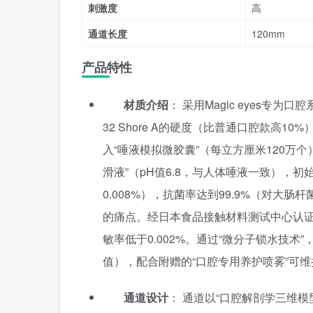
刺激度
高
通道长度
120mm
产品特性
材质介绍
： 采用Magic eyes专为口腔
32 Shore A的硬度（比普通口腔款高1
入“唾液模拟微胶囊”（每立方厘米120万个
滑液”（pH值6.8，与人体唾液一致），初
0.008%），抗菌率达到99.9%（对
的痛点。经日本食品接触材料测试中心认证，符合
敏率低于0.002%。通过“微分子锁水技术”
值），配合附赠的“口腔专用养护喷雾”可维
通道设计
： 通道以“口腔解剖学三维模