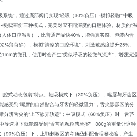
吸系统”，通过底部阀门实现“轻吸（30%负压）-模拟轻吻”“中吸
压）-模拟深喉”三种模式，完美对应不同深度的口腔体验。材质的“
℃（人体口腔温度），比普通产品快40%，增强真实感。包装内含
含0.02%薄荷醇），模拟“清凉的口腔环境”，刺激敏感度提升25%。
径1mm的微孔，使用时会产生“类似呼吸的轻微气流声”，增强沉
“口腔式动态包裹”特点。轻吸模式下（30%负压），嘴唇与牙齿区
间能感受到“嘴唇的自然贴合与牙齿的轻微阻力”，舌尖舔舐区的分
晰分辨舌尖的“上下舔弄轨迹”；中吸模式（60%负压）时，舌苔
，中等速度下就能感受到“舌苔的颗粒感摩擦”，380g的重量让这种
（90%负压）下，上颚刺激区的穹顶凸起配合咽喉收缩，产生