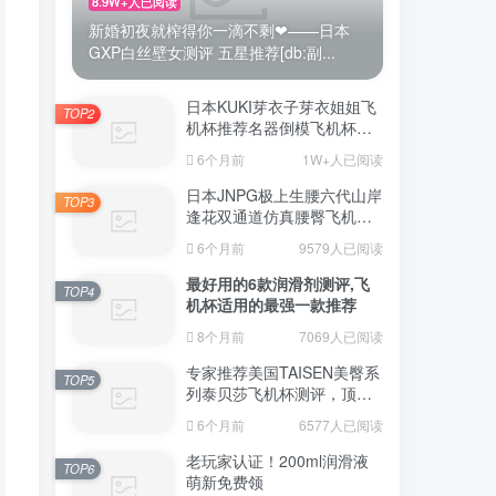
8.9W+人已阅读
新婚初夜就榨得你一滴不剩❤——日本
GXP白丝壁女测评 五星推荐[db:副...
日本KUKI芽衣子芽衣姐姐飞
TOP2
机杯推荐名器倒模飞机杯测
评视频
6个月前
1W+人已阅读
日本JNPG极上生腰六代山岸
TOP3
逢花双通道仿真腰臀飞机杯
（半身款）测评适合追求极
6个月前
9579人已阅读
致真实感的资深玩家
最好用的6款润滑剂测评,飞
TOP4
机杯适用的最强一款推荐
8个月前
7069人已阅读
专家推荐美国TAISEN美臀系
TOP5
列泰贝莎飞机杯测评，顶级
品质带来极致享受!
6个月前
6577人已阅读
老玩家认证！200ml润滑液
TOP6
萌新免费领