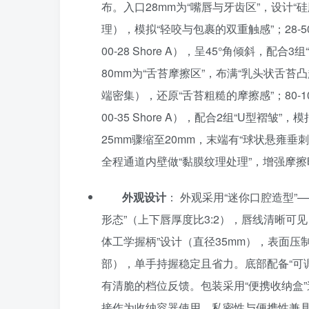
布。入口28mm为“嘴唇与牙齿区”，设计“硅
理），模拟“轻咬与包裹的双重触感”；28-
00-28 Shore A），呈45°角倾斜，配
80mm为“舌苔摩擦区”，布满“乳头状舌苔
端密集），还原“舌苔粗糙的摩擦感”；80-1
00-35 Shore A），配合2组“U型褶皱
25mm骤缩至20mm，末端有“球状悬雍垂刺激
全程通道内壁做“黏膜纹理处理”，增强摩擦
外观设计
： 外观采用“迷你口腔造型”
形态”（上下唇厚度比3:2），唇线清晰可
体工学握柄”设计（直径35mm），表面压制
部），单手持握稳定且省力。底部配备“可调
有清脆的档位反馈。包装采用“便携收纳盒”造
接作为收纳容器使用，私密性与便携性兼