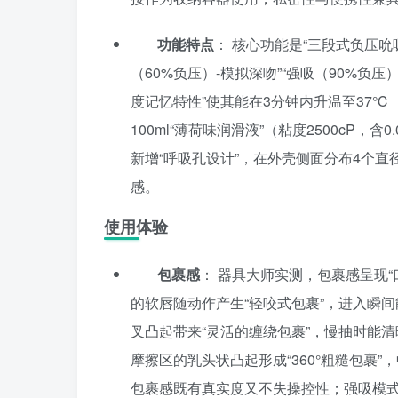
功能特点
： 核心功能是“三段式负压吮
（60%负压）-模拟深吻”“强吸（90%负
度记忆特性”使其能在3分钟内升温至37
100ml“薄荷味润滑液”（粘度2500cP，
新增“呼吸孔设计”，在外壳侧面分布4个直
感。
使用体验
包裹感
： 器具大师实测，包裹感呈现
的软唇随动作产生“轻咬式包裹”，进入瞬
叉凸起带来“灵活的缠绕包裹”，慢抽时能清
摩擦区的乳头状凸起形成“360°粗糙包裹”
包裹感既有真实度又不失操控性；强吸模式