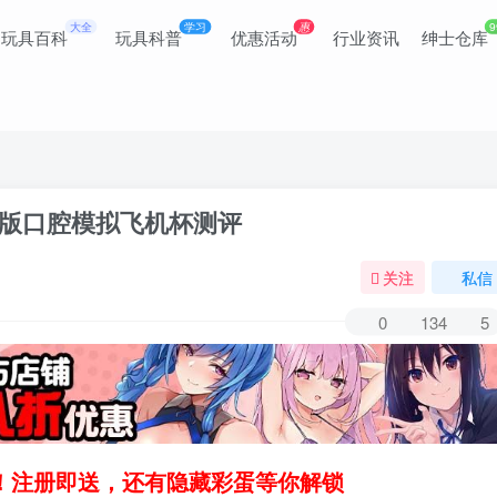
大全
学习
惠
9
玩具百科
玩具科普
优惠活动
行业资讯
绅士仓库
刺激版口腔模拟飞机杯测评
关注
私信
0
134
5
领！注册即送，还有隐藏彩蛋等你解锁