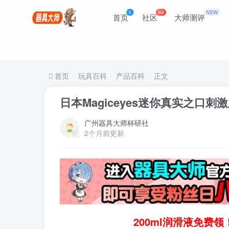
1
99
NEW
首页
社区
大师测评
首页
玩具百科
产品百科
正文
日本Magiceyes迷你真实之口
广州器具大师杯研社
2个月前更新
200ml润滑液免费