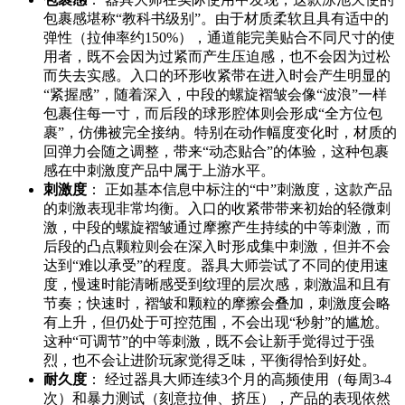
包裹感堪称“教科书级别”。由于材质柔软且具有适中的
弹性（拉伸率约150%），通道能完美贴合不同尺寸的使
用者，既不会因为过紧而产生压迫感，也不会因为过松
而失去实感。入口的环形收紧带在进入时会产生明显的
“紧握感”，随着深入，中段的螺旋褶皱会像“波浪”一样
包裹住每一寸，而后段的球形腔体则会形成“全方位包
裹”，仿佛被完全接纳。特别在动作幅度变化时，材质的
回弹力会随之调整，带来“动态贴合”的体验，这种包裹
感在中刺激度产品中属于上游水平。
刺激度
： 正如基本信息中标注的“中”刺激度，这款产品
的刺激表现非常均衡。入口的收紧带带来初始的轻微刺
激，中段的螺旋褶皱通过摩擦产生持续的中等刺激，而
后段的凸点颗粒则会在深入时形成集中刺激，但并不会
达到“难以承受”的程度。器具大师尝试了不同的使用速
度，慢速时能清晰感受到纹理的层次感，刺激温和且有
节奏；快速时，褶皱和颗粒的摩擦会叠加，刺激度会略
有上升，但仍处于可控范围，不会出现“秒射”的尴尬。
这种“可调节”的中等刺激，既不会让新手觉得过于强
烈，也不会让进阶玩家觉得乏味，平衡得恰到好处。
耐久度
： 经过器具大师连续3个月的高频使用（每周3-4
次）和暴力测试（刻意拉伸、挤压），产品的表现依然