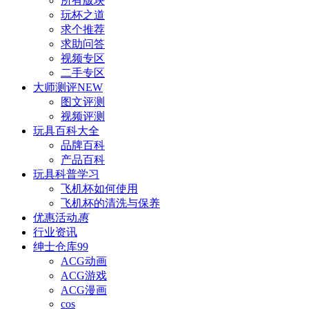
所有版块
玩杯之道
求个推荐
求助问答
视频专区
二手专区
大师测评
NEW
图文评测
视频评测
玩具百科
大全
品牌百科
产品百科
玩具科普
学习
飞机杯如何使用
飞机杯的清洗与保养
优惠活动
惠
行业资讯
绅士仓库
99
ACG动画
ACG游戏
ACG漫画
cos