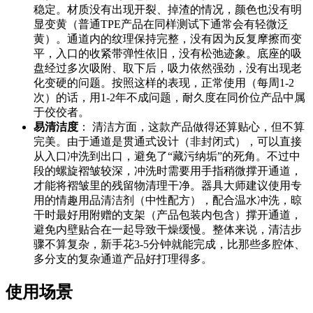
稳定。材质没有出现开裂、掉渣的情况，颜色也没有明
显变黄（普通TPE产品在同样测试下通常会有轻微泛
黄）。通道内的纹理保持完整，没有因为反复摩擦而变
平，入口的收紧带弹性依旧，没有松弛迹象。底座的吸
盘经过多次吸附、取下后，吸力依然强劲，没有出现老
化变硬的问题。按照这样的表现，正常使用（每周1-2
次）的话，用1-2年不成问题，耐久度在同价位产品中属
于佼佼者。
易清洁度
： 清洁方面，这款产品做得还算贴心，但不算
完美。由于通道是贯通式设计（非封闭式），可以直接
从入口冲洗到出口，避免了“藏污纳垢”的死角。不过中
段的螺旋褶皱较深，冲洗时需要用手指稍微撑开通道，
才能将褶皱里的残留物清理干净。器具大师建议使用专
用的情趣用品清洁剂（中性配方），配合温水冲洗，晾
干时最好用附赠的支架（产品包装内包含）撑开通道，
避免内壁贴合在一起导致干燥缓慢。整体来说，清洁步
骤不算复杂，新手花3-5分钟就能完成，比那些多腔体、
多分支的复杂通道产品好打理得多。
使用场景