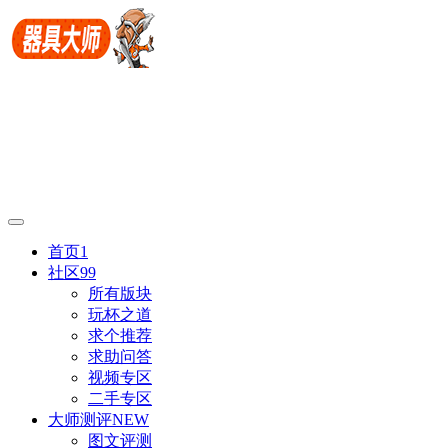
首页
1
社区
99
所有版块
玩杯之道
求个推荐
求助问答
视频专区
二手专区
大师测评
NEW
图文评测