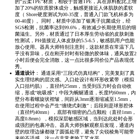
的“云柔TPE”材质，相较于普通TPE，其在原料配比上增
加了20%的软质胶体成分，触感更接近人体肌肤的柔软
度（ Shore硬度测试为00-35度，普通入门款飞机杯多为
00-40度）。同时，材质中添加了银离子抗菌成分，经
SGS检测，抗菌率达到99.6%，有效减少长期使用后的细
菌滋生。另外，材质通过了日本厚生劳动省的皮肤刺激
性测试，PH值接近人体皮肤的5.5-6.5，敏感肌用户也能
放心使用。器具大师特别注意到，这款材质在常温下几
乎没有异味，仅在刚开封时有轻微的胶体味，通风放置2
小时后便会完全消散，这一点比很多同价位产品表现优
秀。
通道设计
： 通道采用“三段式仿真结构”，完美复刻了真
实生理结构的层次感。入口处设计有环形收紧带（模拟
入口括约肌），直径约25mm，当受到压力时会自动收
缩，形成“吮吸感”；中段为蜿蜒通道，长度约60mm，内
壁分布着螺旋状褶皱，间距从3mm逐渐缩减至1.5mm，
在使用过程中会产生“缠绕式刺激”；后段则是球形腔体
（直径约40mm），底部有细密的凸点颗粒（直径1mm，
高度0.8mm），模拟深层敏感区域，当到达此处时会形
成强烈的包裹冲击。器具大师拆解观察后发现，通道内
壁的纹理边缘都做了圆弧处理，避免了尖锐棱角可能带
来的不适感，这一点非常考验工艺水平。