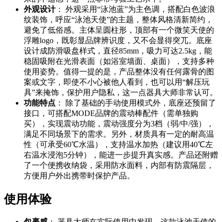
外观设计
： 外观采用“泳池蓝”为主色调，搭配白色波浪
纹装饰，呼应“泳池天使”的主题，整体风格清新简约，
避免了低俗感。主体呈圆柱形，顶部有一个微笑天使的
浮雕logo，既彰显品牌辨识度，又不会显得突兀。底座
设计成防滑吸盘样式，直径85mm，吸力可达2.5kg，能
稳固吸附在光滑表面（如浴室墙面、桌面），支持多种
使用姿势。值得一提的是，产品整体没有任何露骨的图
案或文字，即使不小心被他人看到，也可以用“解压玩
具”来掩饰，保护用户隐私，这一点器具大师非常认可。
功能特点
： 除了基础的手动使用模式外，底座还预留了
接口，可搭配MODE品牌的震动棒配件（需单独购
买），实现震动功能，震动强度分为3档（弱/中/强），
满足不同场景下的需求。另外，材质具有一定的耐高温
性（可承受60℃水温），支持温水加热（建议用40℃左
右温水浸泡5分钟），能进一步提升真实感。产品还附赠
了一个便携收纳袋，采用防水面料，内部有防震隔层，
方便用户外出携带时保护产品。
使用体验
包裹感
： 器具大师在实际使用中发现，这款泳池天使的