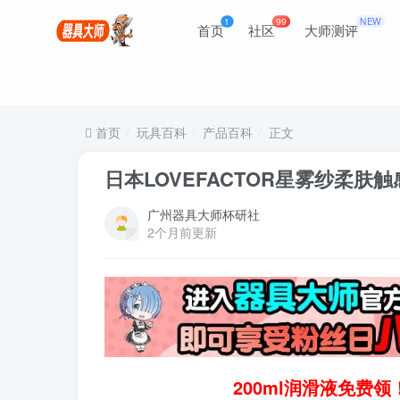
1
99
NEW
首页
社区
大师测评
首页
玩具百科
产品百科
正文
日本LOVEFACTOR星雾纱柔肤
广州器具大师杯研社
2个月前更新
200ml润滑液免费