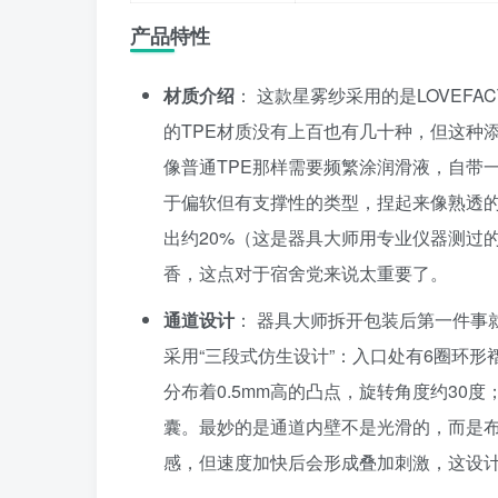
产品特性
材质介绍
： 这款星雾纱采用的是LOVEFAC
的TPE材质没有上百也有几十种，但这种
像普通TPE那样需要频繁涂润滑液，自带一种
于偏软但有支撑性的类型，捏起来像熟透的
出约20%（这是器具大师用专业仪器测过
香，这点对于宿舍党来说太重要了。
通道设计
： 器具大师拆开包装后第一件事
采用“三段式仿生设计”：入口处有6圈环
分布着0.5mm高的凸点，旋转角度约30
囊。最妙的是通道内壁不是光滑的，而是布满
感，但速度加快后会形成叠加刺激，这设