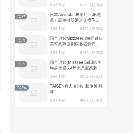
6个月前
6138人已阅读
日本Aivrobta JK学姐（JK先
TOP7
辈）高刺激双通道倒模飞机
杯深度测评报告
5个月前
5400人已阅读
国产谜姬Mizzzee山海经狐妖
TOP8
美臀高刺激倒模名器测评报
告
5个月前
5162人已阅读
国产谜姬(Mizzzee)深田咏美
TOP9
半身倒膜6.4斤大尺度高刺激
名器倒模评测报告
5个月前
5052人已阅读
TAISEN真人复刻硅胶倒模测
TOP10
评
8个月前
4864人已阅读