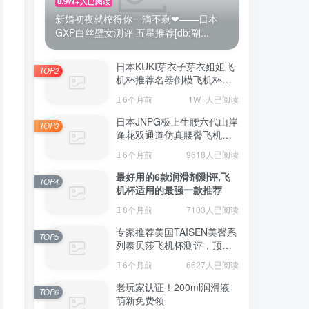
8.9W+人已阅读
新婚初夜就榨得你一滴不剩❤——日本
GXP白丝壁女测评 五星推荐[db:副...
日本KUKI芽衣子芽衣姐姐飞
TOP2
机杯推荐名器倒模飞机杯测
评视频
6个月前
1W+人已阅读
日本JNPG极上生腰六代山岸
TOP3
逢花双通道仿真腰臀飞机杯
（半身款）测评适合追求极
6个月前
9618人已阅读
致真实感的资深玩家
最好用的6款润滑剂测评,飞
TOP4
机杯适用的最强一款推荐
8个月前
7103人已阅读
专家推荐美国TAISEN美臀系
TOP5
列泰贝莎飞机杯测评，顶级
品质带来极致享受!
6个月前
6627人已阅读
老玩家认证！200ml润滑液
TOP6
萌新免费领