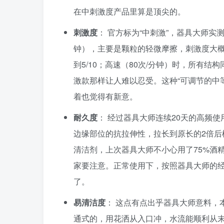
在中刺激度产品里算是顶尖的。
刺激度
： 官方标为“中刺激”，器具大师实
钟），主要是颗粒的轻微摩擦，刺激度大概在
到5/10；高速（80次/分钟）时，所有结
激款那样让人难以忍受。这种“可调节的中
着也觉得有新意。
耐久度
： 经过器具大师连续20天的高频
边缘部位的抗拉伸性，拉长到原长的2倍
清洁剂，上次器具大师不小心用了75%酒
家要注意。正常使用下，按照器具大师的经
了。
易清洁度
： 这点有点出乎器具大师意料，
通式的，用花洒从入口冲，水流能顺利从