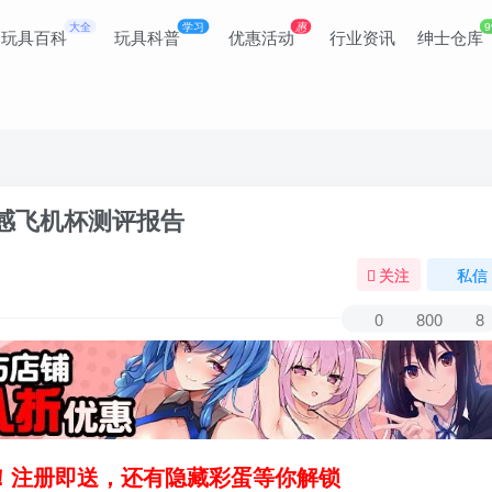
大全
学习
惠
9
玩具百科
玩具科普
优惠活动
行业资讯
绅士仓库
触感飞机杯测评报告
关注
私信
0
800
8
领！注册即送，还有隐藏彩蛋等你解锁