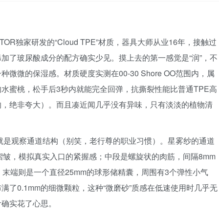
TOR独家研发的“Cloud TPE”材质，器具大师从业16年，接触过
添加了玻尿酸成分的配方确实少见。摸上去的第一感觉是“润”，不
微微的保湿感。材质硬度实测在00-30 Shore OO范围内，属
水蜜桃，松手后3秒内就能完全回弹，抗撕裂性能比普通TPE高
的，绝非夸大）。而且凑近闻几乎没有异味，只有淡淡的植物清
就是观察通道结构（别笑，老行尊的职业习惯）。星雾纱的通道
形褶皱，模拟真实入口的紧握感；中段是螺旋状的肉筋，间隔8mm
度；末端则是一个直径25mm的球形储精囊，周围有3个弹性小气
了0.1mm的细微颗粒，这种“微磨砂”质感在低速使用时几乎无
计确实花了心思。