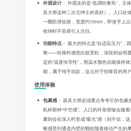
外观设计
： 外观走的是“低调轻奢风”，
具大师这种二次元绅士的喜好）。入口处
一圈防滑纹路，宽度约10mm，即使手上
收纳时不容易引人注目。
功能特点
： 最大的特点是“自适应压力”
整——轻推时感觉比较宽松，深按则会明
定的“温度传导性”，用温水预热后能保持体
能，属于纯手动款，这点对于怕噪音的用
使用体验
包裹感
： 器具大师必须重点夸夸它的包裹
机杯那种“中空感”。入口的环形褶皱会随
囊则会在深入时形成“吸允”感（别不信，
晰感受到通道内壁的颗粒随着移动产生的摩