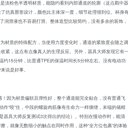
主体是淡粉色半透明材质，能隐约看到内部通道的轮廓（这点戳中
做了仿真唇形设计，颜色比主体深一度，细节处理很到位。杯身
沾了润滑液也不容易打滑。整体造型比较简约，没有多余的装饰，
，因为材质的特殊配方，当使用力度变化时，通道的紧致度会随之
显收紧，这点有点像真人的生理反应。另外，器具大师发现它有
温约15分钟，比普通TPE的保温时间长5分钟左右。没有电动功
户来说是好事。
感！因为材质偏软且弹性好，整个通道能完全贴合，没有普通飞
着动作“咬”住，中段的螺旋肉筋像有生命力一样缠绕，末端的储精
这是器具大师反复测试3次得出的结论）。特别在慢动作时，能清
擦，就像无数细小的触点在同时作用，这种“全方位包裹”的体验