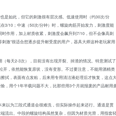
测也是如此，但它的刺激很有层次感。低速使用时（约30次/分
3/10；中速（50次/分钟）时，螺旋肉筋开始发力，刺激度能
构同时作用，加上材质收紧，刺激度会飙升到7/10，但不会像高刺
等刺激”很适合想逐步提升耐受度的用户，器具大师这种老玩家用
使用（每天2-3次），目前没有出现开裂、掉渣的情况。特意测试了
后松开，依然能恢复原状，没有变形。不过要注意，不能用酒精类
精擦拭，表面有点发粘，后来用专用清洁液处理后才恢复，这点
验，用个1年半载问题不大，比那些用3个月就报废的产品耐用
本来以为三段式通道会很难洗，但实际操作起来还行。通道是贯
末端流出。中段的螺旋结构虽然复杂，但因为材质光滑，用指套