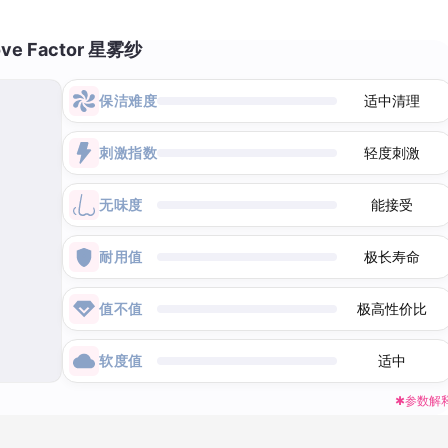
ove Factor 星雾纱
保洁难度
适中清理
刺激指数
轻度刺激
无味度
能接受
耐用值
极长寿命
值不值
极高性价比
软度值
适中
✱参数解