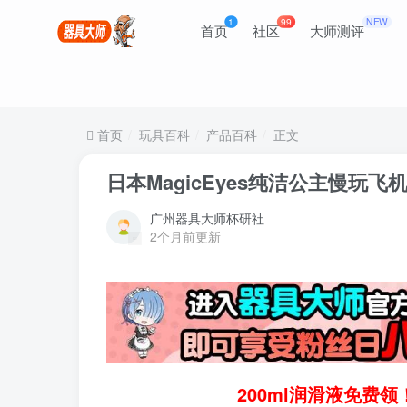
1
99
NEW
首页
社区
大师测评
首页
玩具百科
产品百科
正文
日本MagicEyes纯洁公主慢玩
广州器具大师杯研社
2个月前更新
200ml润滑液免费