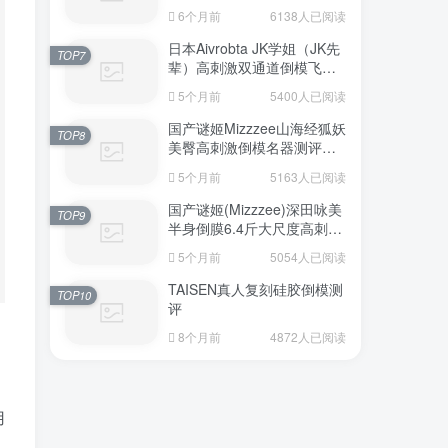
6个月前
6138人已阅读
日本Aivrobta JK学姐（JK先
TOP7
辈）高刺激双通道倒模飞机
杯深度测评报告
5个月前
5400人已阅读
国产谜姬Mizzzee山海经狐妖
TOP8
美臀高刺激倒模名器测评报
告
5个月前
5163人已阅读
国产谜姬(Mizzzee)深田咏美
TOP9
半身倒膜6.4斤大尺度高刺激
名器倒模评测报告
5个月前
5054人已阅读
TAISEN真人复刻硅胶倒模测
TOP10
评
8个月前
4872人已阅读
用