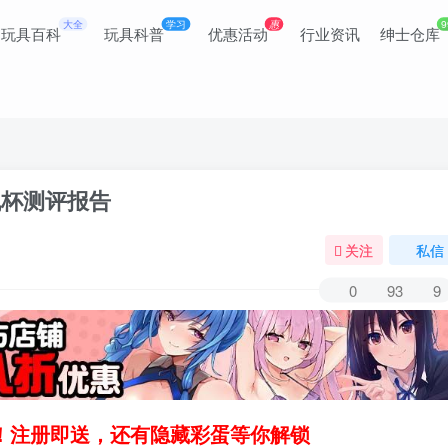
大全
学习
惠
9
玩具百科
玩具科普
优惠活动
行业资讯
绅士仓库
飞机杯测评报告
关注
私信
0
93
9
领！注册即送，还有隐藏彩蛋等你解锁