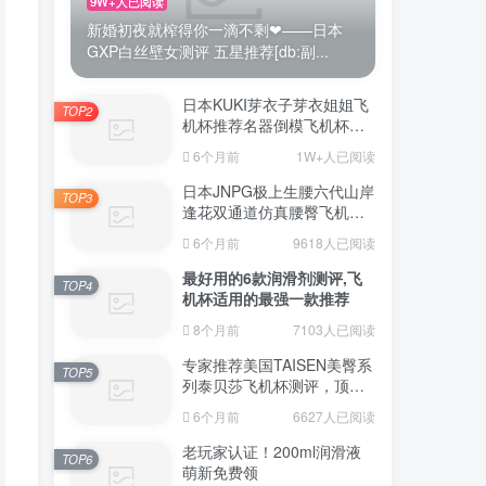
9W+人已阅读
新婚初夜就榨得你一滴不剩❤——日本
GXP白丝壁女测评 五星推荐[db:副...
日本KUKI芽衣子芽衣姐姐飞
TOP2
机杯推荐名器倒模飞机杯测
评视频
6个月前
1W+人已阅读
日本JNPG极上生腰六代山岸
TOP3
逢花双通道仿真腰臀飞机杯
（半身款）测评适合追求极
6个月前
9618人已阅读
致真实感的资深玩家
最好用的6款润滑剂测评,飞
TOP4
机杯适用的最强一款推荐
8个月前
7103人已阅读
专家推荐美国TAISEN美臀系
TOP5
列泰贝莎飞机杯测评，顶级
品质带来极致享受!
6个月前
6627人已阅读
老玩家认证！200ml润滑液
TOP6
萌新免费领