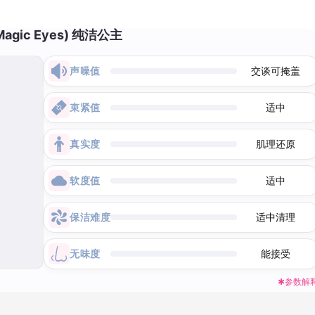
agic Eyes) 纯洁公主
声噪值
交谈可掩盖
束紧值
适中
真实度
肌理还原
软度值
适中
保洁难度
适中清理
无味度
能接受
✱参数解