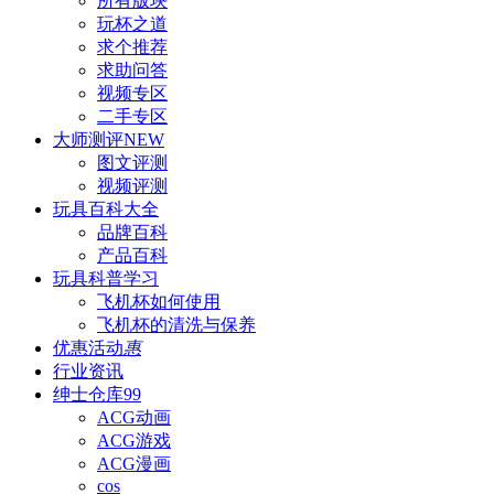
所有版块
玩杯之道
求个推荐
求助问答
视频专区
二手专区
大师测评
NEW
图文评测
视频评测
玩具百科
大全
品牌百科
产品百科
玩具科普
学习
飞机杯如何使用
飞机杯的清洗与保养
优惠活动
惠
行业资讯
绅士仓库
99
ACG动画
ACG游戏
ACG漫画
cos