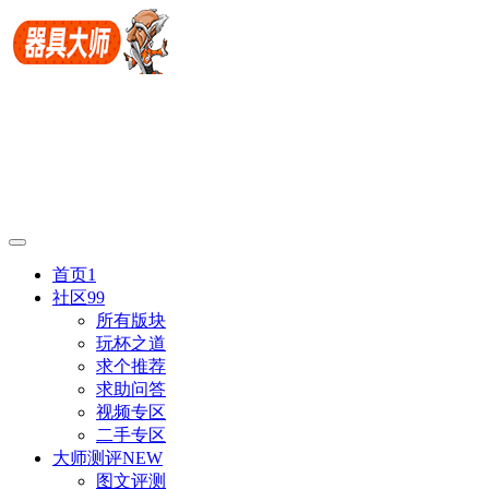
首页
1
社区
99
所有版块
玩杯之道
求个推荐
求助问答
视频专区
二手专区
大师测评
NEW
图文评测