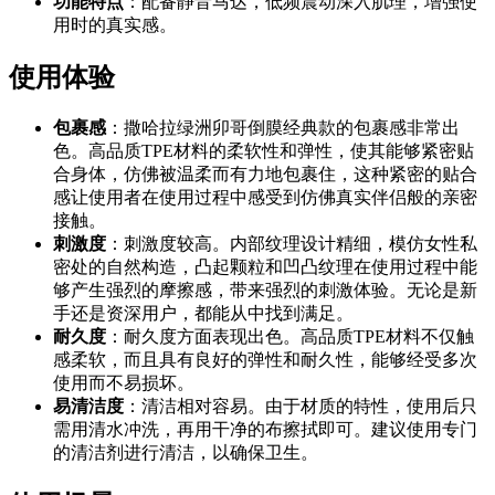
功能特点
：配备静音马达，低频震动深入肌理，增强使
用时的真实感。
使用体验
包裹感
：撒哈拉绿洲卯哥倒膜经典款的包裹感非常出
色。高品质TPE材料的柔软性和弹性，使其能够紧密贴
合身体，仿佛被温柔而有力地包裹住，这种紧密的贴合
感让使用者在使用过程中感受到仿佛真实伴侣般的亲密
接触。
刺激度
：刺激度较高。内部纹理设计精细，模仿女性私
密处的自然构造，凸起颗粒和凹凸纹理在使用过程中能
够产生强烈的摩擦感，带来强烈的刺激体验。无论是新
手还是资深用户，都能从中找到满足。
耐久度
：耐久度方面表现出色。高品质TPE材料不仅触
感柔软，而且具有良好的弹性和耐久性，能够经受多次
使用而不易损坏。
易清洁度
：清洁相对容易。由于材质的特性，使用后只
需用清水冲洗，再用干净的布擦拭即可。建议使用专门
的清洁剂进行清洁，以确保卫生。