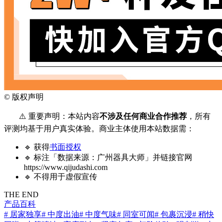
©
版权声明
⚠️ 重要声明：本站内容
不涉及任何商业合作推荐
，所有
评测均基于用户真实体验。商业主体使用本站数据需：
🔹 获得
书面授权
🔹 标注「数据来源：广州器具大师」并链接官网
https://www.qijudashi.com
🔹 不得用于虚假宣传
THE END
产品百科
# 居家独享
# 中度出油
# 中度气味
# 同室可闻
# 包裹沉浸
# 稍快