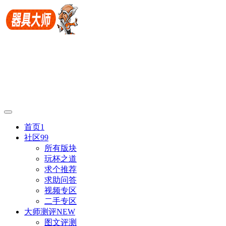
首页
1
社区
99
所有版块
玩杯之道
求个推荐
求助问答
视频专区
二手专区
大师测评
NEW
图文评测