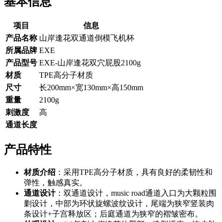
基本信息
项目
信息
产品名称
山岸逢花双通道倒模飞机杯
所属品牌
EXE
产品型号
EXE-山岸逢花双穴屁股2100g
材质
TPE高分子材质
尺寸
长200mm×宽130mm×高150mm
重量
2100g
刺激度
高
通道长度
产品特性
材质介绍
：采用TPE高分子材质，具有良好的柔韧性和
弹性，触感真实。
通道设计
：双通道设计，music road通道入口为大颗粒围
剿设计，中部为环状旋螺波纹设计，尾端为狭窄竖装肉
条设计+子宫释放区；后庭通道为狭窄的褶皱密布。