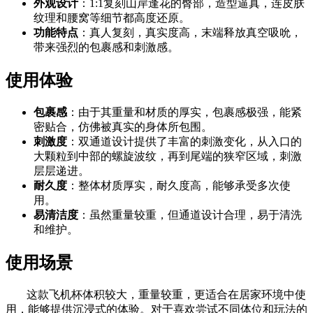
外观设计
：1:1复刻山岸逢花的臀部，造型逼真，连皮肤
纹理和腰窝等细节都高度还原。
功能特点
：真人复刻，真实度高，末端释放真空吸吮，
带来强烈的包裹感和刺激感。
使用体验
包裹感
：由于其重量和材质的厚实，包裹感极强，能紧
密贴合，仿佛被真实的身体所包围。
刺激度
：双通道设计提供了丰富的刺激变化，从入口的
大颗粒到中部的螺旋波纹，再到尾端的狭窄区域，刺激
层层递进。
耐久度
：整体材质厚实，耐久度高，能够承受多次使
用。
易清洁度
：虽然重量较重，但通道设计合理，易于清洗
和维护。
使用场景
这款飞机杯体积较大，重量较重，更适合在居家环境中使
用，能够提供沉浸式的体验。对于喜欢尝试不同体位和玩法的