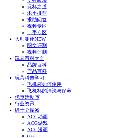
所有版块
玩杯之道
求个推荐
求助问答
视频专区
二手专区
大师测评
NEW
图文评测
视频评测
玩具百科
大全
品牌百科
产品百科
玩具科普
学习
飞机杯如何使用
飞机杯的清洗与保养
优惠活动
惠
行业资讯
绅士仓库
99
ACG动画
ACG游戏
ACG漫画
cos