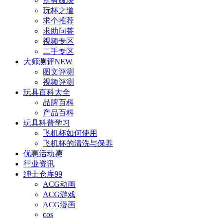
所有版块
玩杯之道
求个推荐
求助问答
视频专区
二手专区
大师测评
NEW
图文评测
视频评测
玩具百科
大全
品牌百科
产品百科
玩具科普
学习
飞机杯如何使用
飞机杯的清洗与保养
优惠活动
惠
行业资讯
绅士仓库
99
ACG动画
ACG游戏
ACG漫画
cos