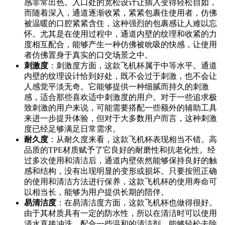
感非常出色。入口处的宽松设计让插入变得轻松自如，
而随着深入，通道逐渐收紧，紧紧包裹住使用者，仿佛
被温暖的口腔紧紧含住，这种强烈的包裹感让人难以忘
怀。尤其是在使用过程中，通道内壁的纹理和收紧的力
度相互配合，能够产生一种仿佛被吮吸的快感，让使用
者仿佛置身于真实的口交场景之中。
刺激度
：刺激度方面，这款飞机杯属于中等水平。通道
内壁的纹理设计恰到好处，既不会过于刺激，也不会让
人感觉平淡无奇。它能够提供一种细腻而持久的刺激
感，适合那些喜欢适中刺激度的用户。对于一些追求极
致刺激的用户来说，可能需要搭配一些额外的辅助工具
来进一步提升体验，但对于大多数用户而言，这种刺激
度已经足够满足日常需求。
耐久度
：从耐久度来看，这款飞机杯表现相当不错。高
品质的TPE材质赋予了它良好的耐磨性和抗老化性。经
过多次使用和清洁后，通道内壁依然能够保持良好的触
感和结构，没有出现明显的变形或损坏。只要按照正确
的使用和清洁方法进行保养，这款飞机杯的使用寿命可
以相当长，能够为用户提供长期的陪伴。
易清洁度
：在易清洁度方面，这款飞机杯也做得很好。
由于其材质具有一定的防水性，所以在清洁时可以使用
清水直接冲洗，配合一些温和的清洁剂，能够轻松去除