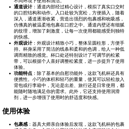
不同环境下使用和清洁。
通道设计
：通道内部经过精心设计，模拟了真实口交时
的口腔结构和动作。入口处较为宽松，方便插入，随着
深入，通道逐渐收紧，营造出强烈的包裹感和吮吸感，
仿佛真的被温柔地包裹在口腔之中。通道内壁还有细腻
的纹理，增加了刺激度，让每一次使用都能感受到独特
的快感。
外观设计
：外观设计精致小巧，整体呈圆柱形，方便手
持。杯身采用了简洁的线条和柔和的色调，给人一种低
调而精致的感觉。杯口处还特别设计了可调节的松紧
带，可以根据个人喜好调整松紧度，进一步提升了使用
体验。
功能特点
：除了基本的自慰功能外，这款飞机杯还具有
便携性。小巧的体积和轻巧的重量，使其可以轻松放入
背包或行李箱中，无论是出差、旅行还是日常使用，都
能随时随地满足你的需求。此外，它还支持使用润滑
剂，进一步增强了使用时的舒适度和快感。
使用体验
包裹感
：器具大师亲自体验后发现，这款飞机杯的包裹