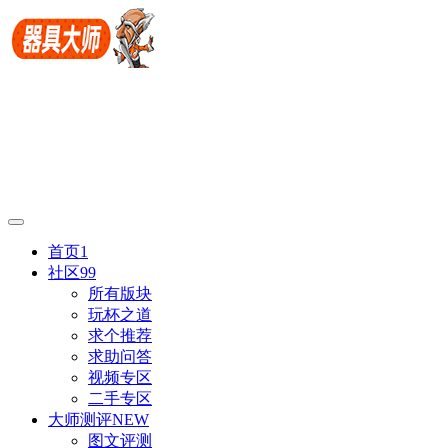
首页
1
社区
99
所有版块
玩杯之道
求个推荐
求助问答
视频专区
二手专区
大师测评
NEW
图文评测