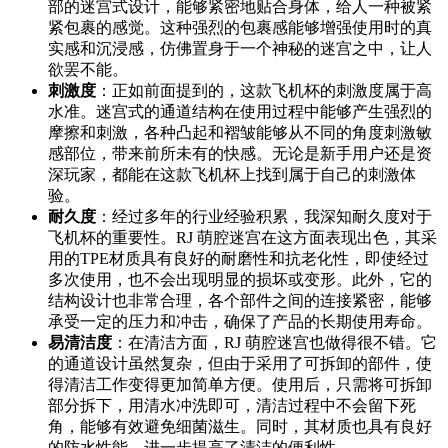
部的迷宫式设计，能够紧密地贴合身体，给人一种被紧
紧包裹的感觉。这种强烈的包裹感能够增强使用时的真
实感和沉浸感，仿佛置身于一个神秘的迷宫之中，让人
欲罢不能。
刺激度
：正如前面提到的，这款飞机杯的刺激度属于高
水准。迷宫式的通道结构在使用过程中能够产生强烈的
摩擦和刺激，各种凸起和褶皱能够从不同的角度刺激敏
感部位，带来前所未有的快感。无论是新手用户还是资
深玩家，都能在这款飞机杯上找到属于自己的刺激体
验。
耐久度
：经过多年的行业经验积累，我深知耐久度对于
飞机杯的重要性。RJ 萌腔迷宫在这方面表现出色，其采
用的TPE材质具有良好的耐磨性和抗老化性，即使经过
多次使用，也不会出现明显的损坏或变形。此外，它的
结构设计也非常合理，各个部件之间的连接紧密，能够
承受一定的压力和冲击，确保了产品的长期使用寿命。
易清洁度
：在清洁方面，RJ 萌腔迷宫也做得很不错。它
的通道设计虽然复杂，但由于采用了可拆卸的部件，使
得清洁工作变得更加简单方便。使用后，只需将可拆卸
部分拆下，用清水冲洗即可，清洁过程中不会留下死
角，能够有效避免细菌滋生。同时，其材质也具有良好
的防水性能，进一步提高了清洁的便利性。