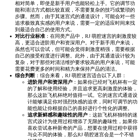
相对简单，即使是新手用户也能轻松上手。它的调节功
能和清洁方式都比较直观，不需要复杂的技巧或繁琐的
步骤。然而，由于其迷宫式的通道设计，可能会对一些
追求极致真实感的用户来说，需要一定的适应时间来找
到最适合自己的使用方式。
对比行业标准
：在同类产品中，RJ 萌腔迷宫的刺激度较
高，更适合进阶用户和资深用户。对于新手用户来说，
虽然也可以尝试，但可能会觉得刺激度稍强，需要根据
自己的接受程度进行调整。此外，由于其通道设计较为
复杂，对于那些对清洁维护要求较高的用户来说，可能
需要花费更多的时间和精力来保持产品的清洁。
综合判断
：综合来看，RJ 萌腔迷宫适合以下人群：
进阶用户和资深用户
：如果你已经对飞机杯有一定
的了解和使用经验，并且追求更高刺激度的体验，
那么这款飞机杯绝对值得一试。它的迷宫式通道设
计能够满足你对强烈快感的追求，同时可调节的功
能也能让你根据自己的喜好进行个性化的调整。
追求新鲜感和趣味性的用户
：这款飞机杯独特的迷
宫式设计为使用过程增添了无限的趣味性，如果你
喜欢尝试各种新奇的产品，想要在使用过程中获得
与众不同的体验，那么RJ 萌腔迷宫会是一个不错