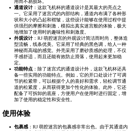
用而不易损坏。
通道设计
：这款飞机杯的通道设计是其最大的亮点之
一。它采用了迷宫式的内部结构，通道内布满了各种形
状和大小的凸起和褶皱，这些设计能够在使用过程中提
供强烈的摩擦和刺激，模拟出真实迷宫般的体验，极大
地增加了使用时的趣味性和刺激度。
外观设计
：RJ 萌腔迷宫的外观设计简洁而时尚，整体造
型流畅，线条优美。它采用了经典的黑色调，给人一种
神秘而高端的感觉。外壳采用了磨砂质感的处理，不仅
手感舒适，而且还能有效防止滑落，使用起来更加稳
定。
功能特点
：除了迷宫式的通道设计外，这款飞机杯还具
备一些实用的功能特点。例如，它的开口处设计了可调
节的松紧带，可以根据个人的喜好和需求，轻松调节通
道的松紧度，从而获得更加个性化的体验。此外，它还
配备了可拆卸的底座，方便用户在使用时进行固定，增
加了使用的稳定性和安全性。
使用体验
包裹感
：RJ 萌腔迷宫的包裹感非常出色。由于其通道内