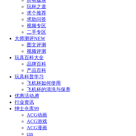
所有版块
玩杯之道
求个推荐
求助问答
视频专区
二手专区
大师测评
NEW
图文评测
视频评测
玩具百科
大全
品牌百科
产品百科
玩具科普
学习
飞机杯如何使用
飞机杯的清洗与保养
优惠活动
惠
行业资讯
绅士仓库
99
ACG动画
ACG游戏
ACG漫画
cos