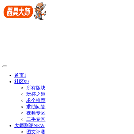
首页
1
社区
99
所有版块
玩杯之道
求个推荐
求助问答
视频专区
二手专区
大师测评
NEW
图文评测