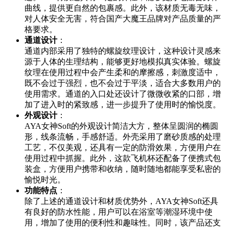
曲线，提供更自然的包裹感。此外，该材质无毒无味，
对人体安全无害，符合国产大魔王品牌对产品质量的严
格要求。
通道设计
：
通道内部采用了独特的螺旋纹理设计，这种设计灵感来
源于人体的生理结构，能够更好地模拟真实体验。螺旋
纹理在使用过程中会产生柔和的摩擦感，刺激度适中，
既不会过于强烈，也不会过于平淡，适合大多数用户的
使用需求。通道的入口处还设计了微微收紧的口部，增
加了进入时的紧致感，进一步提升了使用时的愉悦度。
外观设计
：
AYA女神Soft的外观设计简洁大方，整体呈圆润的椭圆
形，线条流畅，手感舒适。外壳采用了磨砂质感的处理
工艺，不仅美观，还具有一定的防滑效果，方便用户在
使用过程中抓握。此外，这款飞机杯还配备了便携式包
装盒，方便用户携带和收纳，随时随地都能享受私密的
愉悦时光。
功能特点
：
除了上述的通道设计和材质优势外，AYA女神Soft还具
有良好的防水性能，用户可以在浴室等潮湿环境中使
用，增加了使用的便利性和趣味性。同时，该产品还支