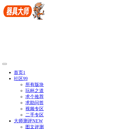
首页
1
社区
99
所有版块
玩杯之道
求个推荐
求助问答
视频专区
二手专区
大师测评
NEW
图文评测