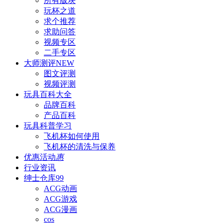
所有版块
玩杯之道
求个推荐
求助问答
视频专区
二手专区
大师测评
NEW
图文评测
视频评测
玩具百科
大全
品牌百科
产品百科
玩具科普
学习
飞机杯如何使用
飞机杯的清洗与保养
优惠活动
惠
行业资讯
绅士仓库
99
ACG动画
ACG游戏
ACG漫画
cos