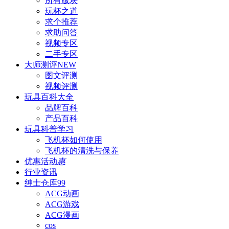
所有版块
玩杯之道
求个推荐
求助问答
视频专区
二手专区
大师测评
NEW
图文评测
视频评测
玩具百科
大全
品牌百科
产品百科
玩具科普
学习
飞机杯如何使用
飞机杯的清洗与保养
优惠活动
惠
行业资讯
绅士仓库
99
ACG动画
ACG游戏
ACG漫画
cos