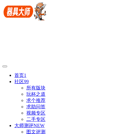
首页
1
社区
99
所有版块
玩杯之道
求个推荐
求助问答
视频专区
二手专区
大师测评
NEW
图文评测