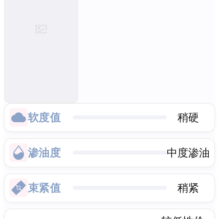
软度值
稍硬
渗油度
中度渗油
束紧值
稍紧