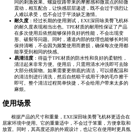
同的刺激效果。螺旋纹路带来的摩擦感和微震点的轻微
震动，相互配合，让快感层层递进，既不会过于强烈让
人难以承受，也不会过于平淡缺乏激情。
耐久度
：经过长期的使用测试，EXE深田咏美臀飞机杯
的耐久度表现相当出色。TPE材质的耐用性保证了产品
在多次使用后依然能够保持良好的性能，不会出现变
形、破裂等问题。同时，通道内部的纹理也能够长时间
保持清晰，不会因为频繁使用而磨损，确保每次使用都
能享受到相同的快感。
易清洁度
：得益于TPE材质的防水性和良好的柔韧性，
清洁起来非常方便。使用后，只需用清水冲洗即可去除
大部分残留物。如果需要更彻底的清洁，可以搭配温和
的清洁剂进行清洗，然后自然晾干或用干净的毛巾擦干
即可。整个清洁过程简单快捷，不会给用户带来太多的
麻烦。
使用场景
根据产品的尺寸和重量，EXE深田咏美臀飞机杯更适合在
居家环境中使用。它的重量适中，不会过于笨重，方便拿取和
放置。同时，其高度还原的外观设计，也让它在使用时更具氛