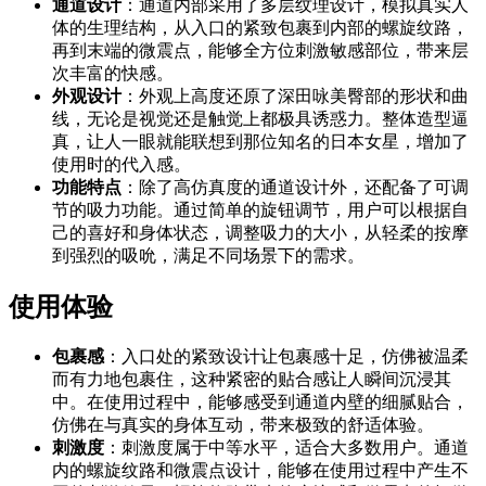
通道设计
：通道内部采用了多层纹理设计，模拟真实人
体的生理结构，从入口的紧致包裹到内部的螺旋纹路，
再到末端的微震点，能够全方位刺激敏感部位，带来层
次丰富的快感。
外观设计
：外观上高度还原了深田咏美臀部的形状和曲
线，无论是视觉还是触觉上都极具诱惑力。整体造型逼
真，让人一眼就能联想到那位知名的日本女星，增加了
使用时的代入感。
功能特点
：除了高仿真度的通道设计外，还配备了可调
节的吸力功能。通过简单的旋钮调节，用户可以根据自
己的喜好和身体状态，调整吸力的大小，从轻柔的按摩
到强烈的吸吮，满足不同场景下的需求。
使用体验
包裹感
：入口处的紧致设计让包裹感十足，仿佛被温柔
而有力地包裹住，这种紧密的贴合感让人瞬间沉浸其
中。在使用过程中，能够感受到通道内壁的细腻贴合，
仿佛在与真实的身体互动，带来极致的舒适体验。
刺激度
：刺激度属于中等水平，适合大多数用户。通道
内的螺旋纹路和微震点设计，能够在使用过程中产生不