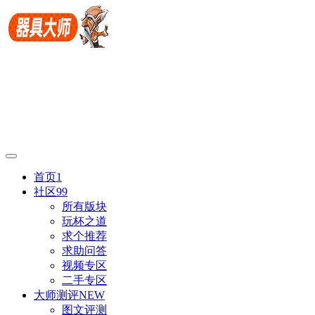
首页
1
社区
99
所有版块
玩杯之道
求个推荐
求助问答
视频专区
二手专区
大师测评
NEW
图文评测