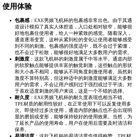
使用体验
包裹感
：EXE男娘飞机杯的包裹感非常出色。由于其通
道设计模拟了真实人体腔道，入口处相对较窄，能够很
好地包裹住使用者，给人一种紧致的感觉。随着深入，
通道逐渐变宽，这种从紧到松的变化让使用者能够感受
到不同的刺激。包裹感的强度适中，既不会过于紧绷，
也不会过于松散，能够很好地满足大多数用户的需求。
刺激度
：这款飞机杯的刺激度属于中等水平。通道内部
的软胶触点能够提供丰富的触觉刺激，这些触点的形状
和大小各不相同，能够从不同角度刺激使用者。虽然刺
激度不算特别高，但这种适中的刺激度能够满足大多数
用户的需求，不会让用户感到过于强烈或过于平淡。对
于喜欢适度刺激的用户来说，这是一个不错的选择。
耐久度
：EXE男娘飞机杯的耐久度表现也相当不错。
TPE材质的耐用性较好，在正常使用下可以反复使用多
次。即使经过多次使用，通道内部的触点也不会出现明
显的磨损或变形，能够保持较好的使用效果。当然，为
了延长产品的使用寿命，用户在使用后需要及时清洁和
保养。
易清洁度
：这款飞机杯的易清洁度也值得称赞。TPE材