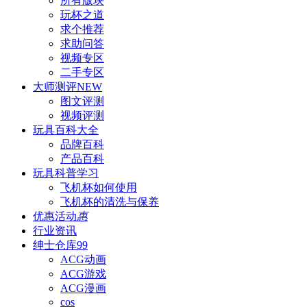
所有版块
玩杯之道
求个推荐
求助问答
视频专区
二手专区
大师测评
NEW
图文评测
视频评测
玩具百科
大全
品牌百科
产品百科
玩具科普
学习
飞机杯如何使用
飞机杯的清洗与保养
优惠活动
惠
行业资讯
绅士仓库
99
ACG动画
ACG游戏
ACG漫画
cos