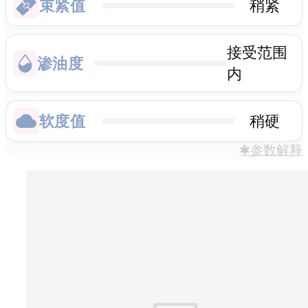
束紧值
稍紧
接受范围
渗油度
内
软度值
稍硬
✱参数解释