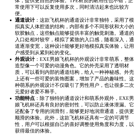
体，提供更自然的体验。TPE材质的耐用性也不错，正
常使用下可以反复使用多次，同时清洁起来也比较方
便。
通道设计
：这款飞机杯的通道设计非常独特，采用了模
拟真实人体腔道的结构，内部有多个不同形状和大小的
软胶触点，这些触点能够提供丰富的触觉刺激。通道的
入口处相对较窄，模拟了紧致的入口感，随着深入，通
道逐渐变宽，这种设计能够更好地模拟真实体验，让用
户感受到从紧到松的变化。
外观设计
：EXE男娘飞机杯的外观设计非常萌系，整体
造型像一个可爱的动漫角色。它的外壳采用了透明材
质，可以看到内部的通道结构，给人一种神秘感。外壳
上还有一些可爱的装饰图案，增加了产品的趣味性。这
种萌系的外观设计不仅吸引了男性用户，也让很多二次
元爱好者爱不释手。
功能特点
：除了独特的通道设计和萌系外观外，EXE男
娘飞机杯还具有良好的密封性，可以防止液体泄漏。它
还配备了专用的润滑剂，能够更好地润滑通道，提供更
顺滑的体验。此外，这款飞机杯还具有一定的可调节
性，用户可以根据自己的喜好调整使用角度和力度，以
获得最佳的体验。