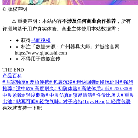
©
版权声明
⚠️ 重要声明：本站内容
不涉及任何商业合作推荐
，所有
评测均基于用户真实体验。商业主体使用本站数据需：
🔹 获得
书面授权
🔹 标注「数据来源：广州器具大师」并链接官网
https://www.qijudashi.com
🔹 不得用于虚假宣传
THE END
产品百科
# 居家独享
# 差旅便携
# 包裹沉浸
# 稍快回弹
# 慢玩延时
# 强烈
推荐
# 适中软
# 高度耐久
# 初阶体验
# 高敏体质
# 低
# 200-300
#
中度紧致
# 轻度刺激
# 中度仿真
# 较易清洁
# 性价比屠夫
# 重度
出油
# 贴耳可闻
# 轻微气味
# 对子哈特(Toys Heart)
# 轻度包裹
喜欢就支持一下吧