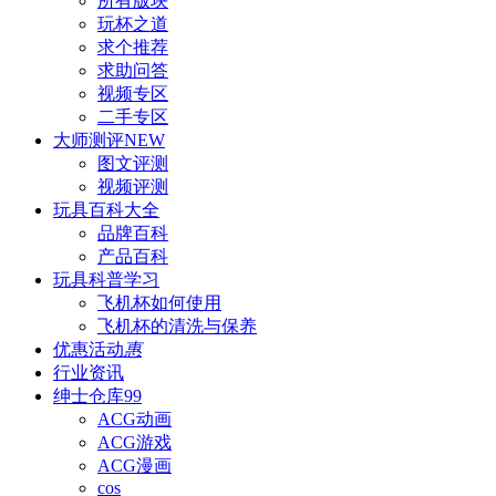
所有版块
玩杯之道
求个推荐
求助问答
视频专区
二手专区
大师测评
NEW
图文评测
视频评测
玩具百科
大全
品牌百科
产品百科
玩具科普
学习
飞机杯如何使用
飞机杯的清洗与保养
优惠活动
惠
行业资讯
绅士仓库
99
ACG动画
ACG游戏
ACG漫画
cos