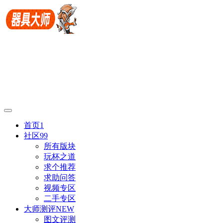
首页
1
社区
99
所有版块
玩杯之道
求个推荐
求助问答
视频专区
二手专区
大师测评
NEW
图文评测