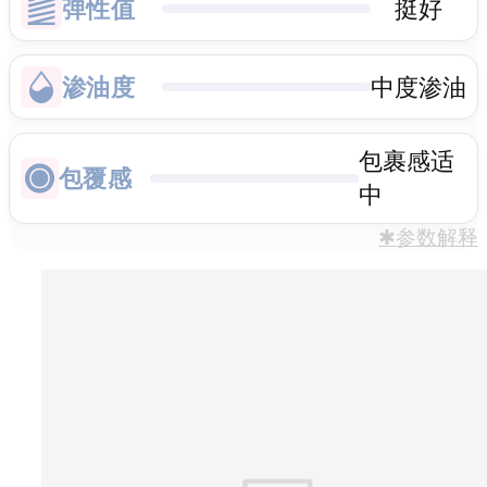
弹性值
挺好
渗油度
中度渗油
包裹感适
包覆感
中
✱参数解释