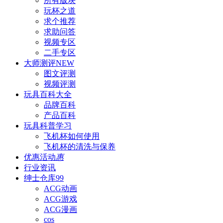
所有版块
玩杯之道
求个推荐
求助问答
视频专区
二手专区
大师测评
NEW
图文评测
视频评测
玩具百科
大全
品牌百科
产品百科
玩具科普
学习
飞机杯如何使用
飞机杯的清洗与保养
优惠活动
惠
行业资讯
绅士仓库
99
ACG动画
ACG游戏
ACG漫画
cos