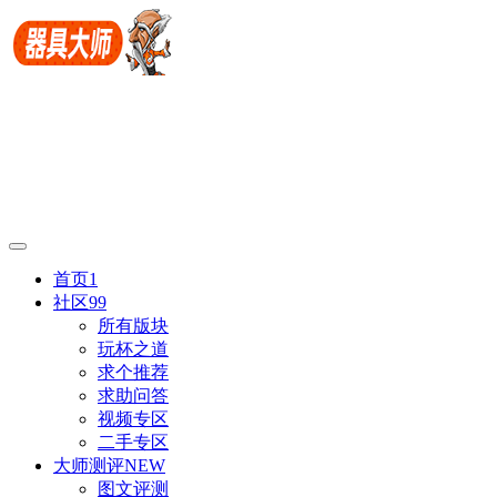
首页
1
社区
99
所有版块
玩杯之道
求个推荐
求助问答
视频专区
二手专区
大师测评
NEW
图文评测