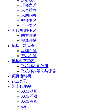
所有版块
玩杯之道
求个推荐
求助问答
视频专区
二手专区
大师测评
NEW
图文评测
视频评测
玩具百科
大全
品牌百科
产品百科
玩具科普
学习
飞机杯如何使用
飞机杯的清洗与保养
优惠活动
惠
行业资讯
绅士仓库
99
ACG动画
ACG游戏
ACG漫画
cos