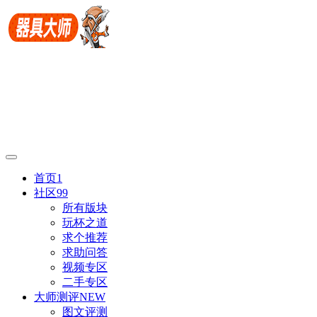
首页
1
社区
99
所有版块
玩杯之道
求个推荐
求助问答
视频专区
二手专区
大师测评
NEW
图文评测