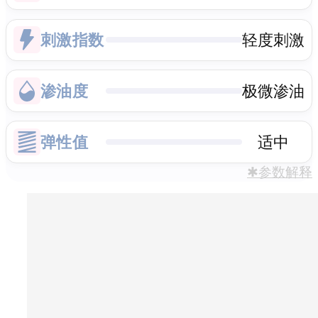
刺激指数
轻度刺激
渗油度
极微渗油
弹性值
适中
✱参数解释