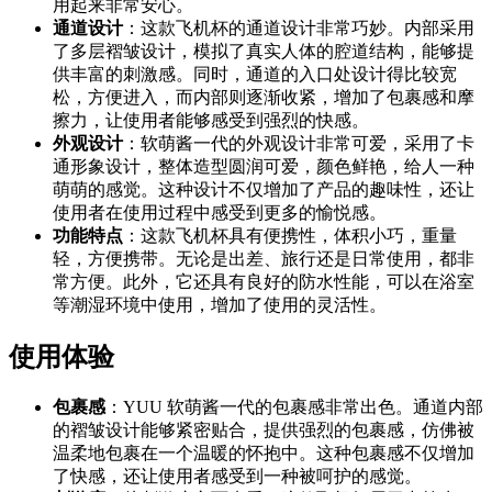
用起来非常安心。
通道设计
：这款飞机杯的通道设计非常巧妙。内部采用
了多层褶皱设计，模拟了真实人体的腔道结构，能够提
供丰富的刺激感。同时，通道的入口处设计得比较宽
松，方便进入，而内部则逐渐收紧，增加了包裹感和摩
擦力，让使用者能够感受到强烈的快感。
外观设计
：软萌酱一代的外观设计非常可爱，采用了卡
通形象设计，整体造型圆润可爱，颜色鲜艳，给人一种
萌萌的感觉。这种设计不仅增加了产品的趣味性，还让
使用者在使用过程中感受到更多的愉悦感。
功能特点
：这款飞机杯具有便携性，体积小巧，重量
轻，方便携带。无论是出差、旅行还是日常使用，都非
常方便。此外，它还具有良好的防水性能，可以在浴室
等潮湿环境中使用，增加了使用的灵活性。
使用体验
包裹感
：YUU 软萌酱一代的包裹感非常出色。通道内部
的褶皱设计能够紧密贴合，提供强烈的包裹感，仿佛被
温柔地包裹在一个温暖的怀抱中。这种包裹感不仅增加
了快感，还让使用者感受到一种被呵护的感觉。