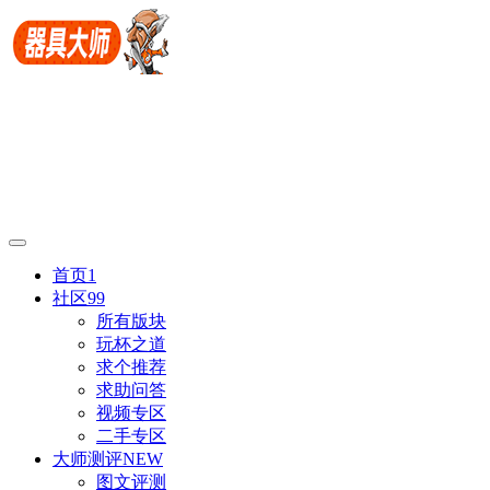
首页
1
社区
99
所有版块
玩杯之道
求个推荐
求助问答
视频专区
二手专区
大师测评
NEW
图文评测