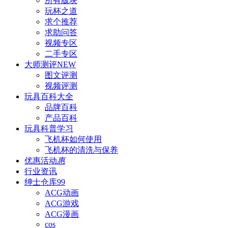
所有版块
玩杯之道
求个推荐
求助问答
视频专区
二手专区
大师测评
NEW
图文评测
视频评测
玩具百科
大全
品牌百科
产品百科
玩具科普
学习
飞机杯如何使用
飞机杯的清洗与保养
优惠活动
惠
行业资讯
绅士仓库
99
ACG动画
ACG游戏
ACG漫画
cos