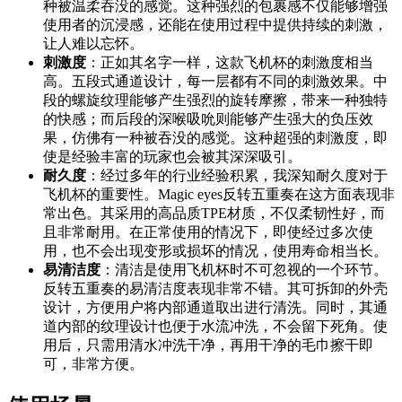
种被温柔吞没的感觉。这种强烈的包裹感不仅能够增强
使用者的沉浸感，还能在使用过程中提供持续的刺激，
让人难以忘怀。
刺激度
：正如其名字一样，这款飞机杯的刺激度相当
高。五段式通道设计，每一层都有不同的刺激效果。中
段的螺旋纹理能够产生强烈的旋转摩擦，带来一种独特
的快感；而后段的深喉吸吮则能够产生强大的负压效
果，仿佛有一种被吞没的感觉。这种超强的刺激度，即
使是经验丰富的玩家也会被其深深吸引。
耐久度
：经过多年的行业经验积累，我深知耐久度对于
飞机杯的重要性。Magic eyes反转五重奏在这方面表现非
常出色。其采用的高品质TPE材质，不仅柔韧性好，而
且非常耐用。在正常使用的情况下，即使经过多次使
用，也不会出现变形或损坏的情况，使用寿命相当长。
易清洁度
：清洁是使用飞机杯时不可忽视的一个环节。
反转五重奏的易清洁度表现非常不错。其可拆卸的外壳
设计，方便用户将内部通道取出进行清洗。同时，其通
道内部的纹理设计也便于水流冲洗，不会留下死角。使
用后，只需用清水冲洗干净，再用干净的毛巾擦干即
可，非常方便。