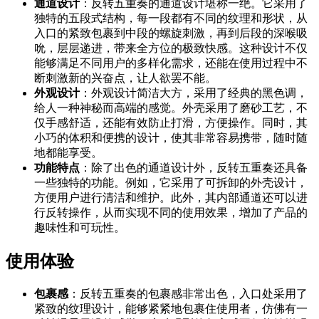
通道设计
：反转五重奏的通道设计堪称一绝。它采用了
独特的五段式结构，每一段都有不同的纹理和形状，从
入口的紧致包裹到中段的螺旋刺激，再到后段的深喉吸
吮，层层递进，带来全方位的极致快感。这种设计不仅
能够满足不同用户的多样化需求，还能在使用过程中不
断刺激新的兴奋点，让人欲罢不能。
外观设计
：外观设计简洁大方，采用了经典的黑色调，
给人一种神秘而高端的感觉。外壳采用了磨砂工艺，不
仅手感舒适，还能有效防止打滑，方便操作。同时，其
小巧的体积和便携的设计，使其非常容易携带，随时随
地都能享受。
功能特点
：除了出色的通道设计外，反转五重奏还具备
一些独特的功能。例如，它采用了可拆卸的外壳设计，
方便用户进行清洁和维护。此外，其内部通道还可以进
行反转操作，从而实现不同的使用效果，增加了产品的
趣味性和可玩性。
使用体验
包裹感
：反转五重奏的包裹感非常出色，入口处采用了
紧致的纹理设计，能够紧紧地包裹住使用者，仿佛有一