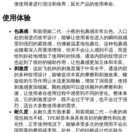
便使用者进行清洁和保养，延长产品的使用寿命。
使用体验
包裹感
：和装萌娘二代 – 小夜的包裹感非常出色。入口
处的渐进式收窄设计，能够让使用者在进入的瞬间就感
受到强烈的紧致感，仿佛被温柔地包裹住。这种包裹感
会随着深入而逐渐增强，但并不会让人感到不适，而是
恰到好处地增加了使用时的快感。通道内部的纹理设计
也起到了很好的辅助作用，让包裹感更加立体和丰富。
刺激度
：这款飞机杯的刺激度属于中等水平。通道内部
的多种纹理设计，能够提供丰富的摩擦和刺激效果。螺
旋纹的引导作用让水流更加顺畅，增加了润滑度，使得
刺激感更加细腻。颗粒感则可以提供额外的摩擦和刺
激，让使用者在使用过程中感受到不同的变化。整体来
说，它的刺激度适中，既不会过于平淡，也不会过于强
烈，适合大多数使用者的需求。
耐久度
：从耐久度方面来看，和装萌娘二代 – 小夜的表
现也相当不错。TPE材质本身具有良好的耐磨性和抗老
化性，正常使用情况下，能够承受多次的使用而不会出
现明显的磨损或变形。此外，它的结构设计也比较合