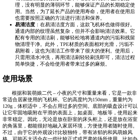
理，没有明显的薄弱环节，能够保证产品的长期稳定使
用。当然，为了延长产品的使用寿命，使用者在使用后
也需要按照正确的方法进行清洁和保养。
易清洁度
：在易清洁度方面，这款飞机杯也做得很好。
通道内部的纹理虽然复杂，但并不会影响清洁效果。它
配有专用的清洁刷，能够轻松地将通道内的污垢和残留
物清理干净。此外，TPE材质的表面相对光滑，污垢不
易附着，这也为清洁工作带来了很大的便利。使用后，
只需用清水冲洗，再用清洁刷轻轻刷洗即可，清洁过程
简单快捷，不会给使用者带来过多的麻烦。
使用场景
根据和装萌娘二代 – 小夜的尺寸和重量来看，它是一款非
常适合居家使用的飞机杯。它的高度约为150mm，重量约为
120g，体积适中，不会占用过多的空间。底部的吸盘设计可以
让它牢固地吸附在平滑的表面上，如桌面、地板等，使用起来
非常稳定。因此，无论是放在卧室的床头柜上，还是放在浴室
的角落里，都能很好地融入家居环境，方便使用者随时使用。
不过，由于它的外观设计比较独特，带有浓郁的和风萌娘风
格，可能不太适合在一些比较正式或严肃的场所使用，比如办