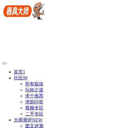
首页
1
社区
99
所有版块
玩杯之道
求个推荐
求助问答
视频专区
二手专区
大师测评
NEW
图文评测