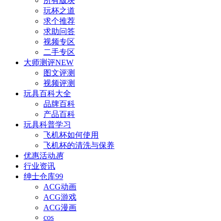
所有版块
玩杯之道
求个推荐
求助问答
视频专区
二手专区
大师测评
NEW
图文评测
视频评测
玩具百科
大全
品牌百科
产品百科
玩具科普
学习
飞机杯如何使用
飞机杯的清洗与保养
优惠活动
惠
行业资讯
绅士仓库
99
ACG动画
ACG游戏
ACG漫画
cos