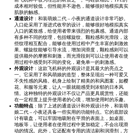
成本相对较低，但性能并不逊色，能够很好地模拟真实
肌肤的触感。
通道设计
：和装萌娘二代 – 小夜的通道设计非常巧妙。
入口处采用了渐进式收窄的设计，能够很好地模拟真实
入口的紧致感，给使用者带来强烈的包裹感。通道内部
有多种不同的纹理，包括螺旋纹、颗粒感和光滑段，这
些纹理相互配合，能够在使用过程中产生丰富的刺激效
果。螺旋纹能够引导水流，增加润滑度，颗粒感则可以
提供额外的摩擦和刺激，而光滑段则可以让使用者在使
用过程中感受到不同的变化，避免单一的刺激感。
外观设计
：这款飞机杯的外观设计是其最大的亮点之
一。它采用了和风萌娘的造型，整体呈现出一种可爱又
不失性感的风格。机身上绘制了精美的和风图案，如樱
花、和服等元素，让人一眼就能感受到浓郁的日本风
情。这种独特的外观设计不仅让产品更具观赏性，还能
在一定程度上提升使用者的心境，增加使用时的乐趣。
功能特点
：除了上述的通道设计和外观设计外，和装萌
娘二代 – 小夜还具备一些实用的功能特点。它的底部设
计有吸盘，可以牢固地吸附在平滑的表面上，如桌面、
地板等，让使用者在使用过程中更加稳定，不会出现滑
动的情况。此外，它还配有专用的清洁刷和润滑剂，方