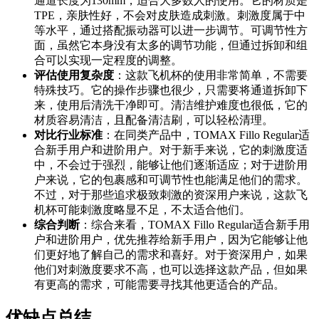
通道长度为130mm，适合大多数人的使用。它的材质是
TPE，亲肤性好，不会对皮肤造成刺激。刺激度属于中
等水平，通过搭配振动器可以进一步调节。可调节性方
面，虽然它本身没有太多的调节功能，但通过拆卸和组
合可以实现一定程度的调整。
评估使用复杂度
：这款飞机杯的使用非常简单，不需要
特殊技巧。它的操作步骤也很少，只需要将通道拆卸下
来，使用后清洗干净即可。清洁维护难度也很低，它的
材质容易清洁，且配备清洁刷，可以轻松清理。
对比行业标准
：在同类产品中，TOMAX Fillo Regular适
合新手用户和进阶用户。对于新手来说，它的刺激度适
中，不会过于强烈，能够让他们逐渐适应；对于进阶用
户来说，它的包裹感和可调节性也能满足他们的需求。
不过，对于那些追求极致刺激的资深用户来说，这款飞
机杯可能刺激度略显不足，不太适合他们。
综合判断
：综合来看，TOMAX Fillo Regular适合新手用
户和进阶用户，优先推荐给新手用户，因为它能够让他
们更好地了解自己的需求和喜好。对于资深用户，如果
他们对刺激度要求不高，也可以选择这款产品，但如果
有更高的需求，可能需要寻找其他更适合的产品。
优缺点总结