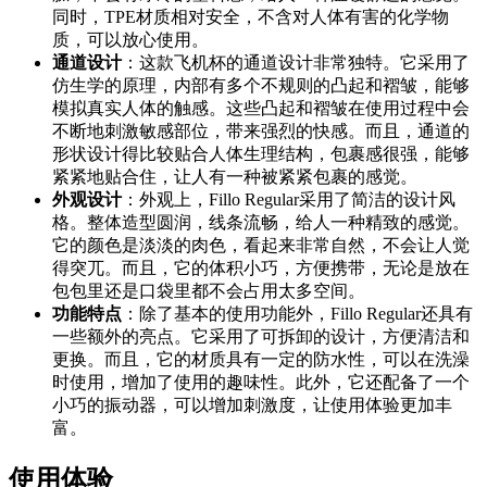
同时，TPE材质相对安全，不含对人体有害的化学物
质，可以放心使用。
通道设计
：这款飞机杯的通道设计非常独特。它采用了
仿生学的原理，内部有多个不规则的凸起和褶皱，能够
模拟真实人体的触感。这些凸起和褶皱在使用过程中会
不断地刺激敏感部位，带来强烈的快感。而且，通道的
形状设计得比较贴合人体生理结构，包裹感很强，能够
紧紧地贴合住，让人有一种被紧紧包裹的感觉。
外观设计
：外观上，Fillo Regular采用了简洁的设计风
格。整体造型圆润，线条流畅，给人一种精致的感觉。
它的颜色是淡淡的肉色，看起来非常自然，不会让人觉
得突兀。而且，它的体积小巧，方便携带，无论是放在
包包里还是口袋里都不会占用太多空间。
功能特点
：除了基本的使用功能外，Fillo Regular还具有
一些额外的亮点。它采用了可拆卸的设计，方便清洁和
更换。而且，它的材质具有一定的防水性，可以在洗澡
时使用，增加了使用的趣味性。此外，它还配备了一个
小巧的振动器，可以增加刺激度，让使用体验更加丰
富。
使用体验