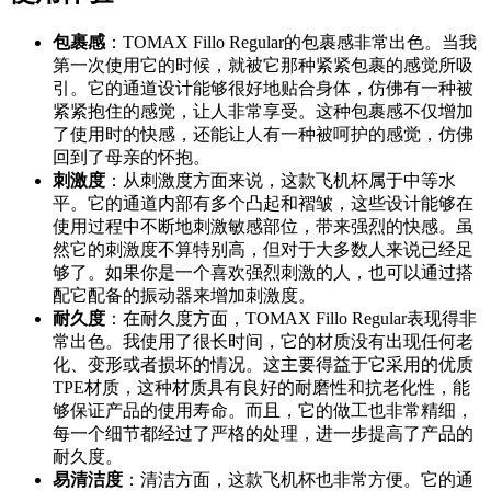
包裹感
：TOMAX Fillo Regular的包裹感非常出色。当我
第一次使用它的时候，就被它那种紧紧包裹的感觉所吸
引。它的通道设计能够很好地贴合身体，仿佛有一种被
紧紧抱住的感觉，让人非常享受。这种包裹感不仅增加
了使用时的快感，还能让人有一种被呵护的感觉，仿佛
回到了母亲的怀抱。
刺激度
：从刺激度方面来说，这款飞机杯属于中等水
平。它的通道内部有多个凸起和褶皱，这些设计能够在
使用过程中不断地刺激敏感部位，带来强烈的快感。虽
然它的刺激度不算特别高，但对于大多数人来说已经足
够了。如果你是一个喜欢强烈刺激的人，也可以通过搭
配它配备的振动器来增加刺激度。
耐久度
：在耐久度方面，TOMAX Fillo Regular表现得非
常出色。我使用了很长时间，它的材质没有出现任何老
化、变形或者损坏的情况。这主要得益于它采用的优质
TPE材质，这种材质具有良好的耐磨性和抗老化性，能
够保证产品的使用寿命。而且，它的做工也非常精细，
每一个细节都经过了严格的处理，进一步提高了产品的
耐久度。
易清洁度
：清洁方面，这款飞机杯也非常方便。它的通