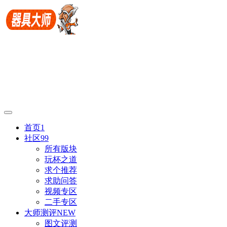
首页
1
社区
99
所有版块
玩杯之道
求个推荐
求助问答
视频专区
二手专区
大师测评
NEW
图文评测