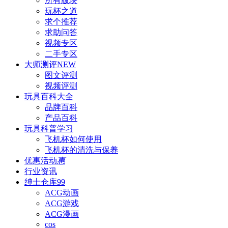
所有版块
玩杯之道
求个推荐
求助问答
视频专区
二手专区
大师测评
NEW
图文评测
视频评测
玩具百科
大全
品牌百科
产品百科
玩具科普
学习
飞机杯如何使用
飞机杯的清洗与保养
优惠活动
惠
行业资讯
绅士仓库
99
ACG动画
ACG游戏
ACG漫画
cos