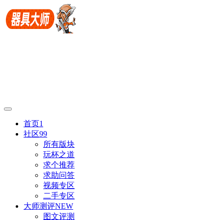
首页
1
社区
99
所有版块
玩杯之道
求个推荐
求助问答
视频专区
二手专区
大师测评
NEW
图文评测