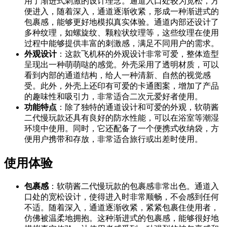
用了渐进式刺激的设计理念。通道入口处较为宽松，方
便进入，随着深入，通道逐渐收紧，形成一种渐进式的
包裹感，能够更好地模拟真实体验。通道内部还设计了
多种纹理，如螺旋纹、颗粒状纹理等，这些纹理在使用
过程中能够提供丰富的刺激感，满足不同用户的需求。
外观设计
：这款飞机杯的外观设计非常可爱，整体造型
呈现出一种萌萌哒的感觉。外壳采用了透明材质，可以
看到内部的通道结构，给人一种清新、自然的视觉感
受。此外，外壳上还印有可爱的卡通图案，增加了产品
的趣味性和吸引力，非常适合二次元爱好者使用。
功能特点
：除了独特的通道设计和可爱的外观，软萌酱
二代慢玩款还具有良好的防水性能，可以在浴室等潮湿
环境中使用。同时，它还配备了一个便携式收纳袋，方
便用户携带和存放，非常适合旅行或出差时使用。
使用体验
包裹感
：软萌酱二代慢玩款的包裹感非常出色。通道入
口处的宽松设计，使得进入时非常顺畅，不会感到任何
不适。随着深入，通道逐渐收紧，紧紧包裹住使用者，
仿佛被温柔地拥抱。这种渐进式的包裹感，能够很好地