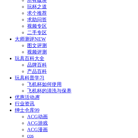
所有版块
玩杯之道
求个推荐
求助问答
视频专区
二手专区
大师测评
NEW
图文评测
视频评测
玩具百科
大全
品牌百科
产品百科
玩具科普
学习
飞机杯如何使用
飞机杯的清洗与保养
优惠活动
惠
行业资讯
绅士仓库
99
ACG动画
ACG游戏
ACG漫画
cos