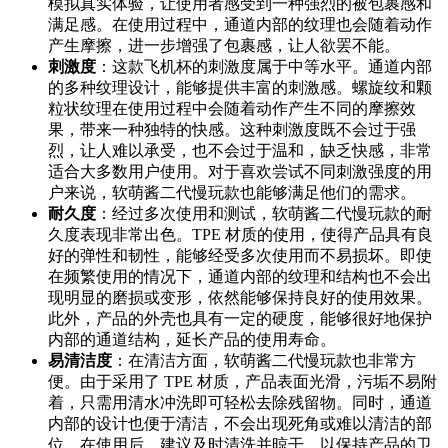
模拟真实体验，让使用者感受到一种强烈的被包裹感和
满足感。在使用过程中，通道内部的纹理也会随着动作
产生摩擦，进一步增强了包裹感，让人欲罢不能。
刺激度
：这款飞机杯的刺激度属于中等水平。通道内部
的多种纹理设计，能够提供丰富的刺激感。螺旋纹和颗
粒状纹理在使用过程中会随着动作产生不同的摩擦效
果，带来一种独特的快感。这种刺激度既不会过于强
烈，让人难以承受，也不会过于温和，缺乏快感，非常
适合大多数用户使用。对于喜欢尝试不同刺激强度的用
户来说，软萌酱二代慢玩款也能够满足他们的需求。
耐久度
：经过多次使用和测试，软萌酱二代慢玩款的耐
久度表现非常出色。TPE 材质的使用，使得产品具有良
好的弹性和韧性，能够经受多次使用而不易损坏。即使
在频繁使用的情况下，通道内部的纹理和结构也不会出
现明显的磨损或变形，依然能够保持良好的使用效果。
此外，产品的外壳也具有一定的硬度，能够很好地保护
内部的通道结构，延长产品的使用寿命。
易清洁度
：在清洁方面，软萌酱二代慢玩款也非常方
便。由于采用了 TPE 材质，产品表面光滑，污垢不易附
着，只需用清水冲洗即可轻松去除残留物。同时，通道
内部的设计也便于清洁，不会出现死角或难以清洁的部
位。在使用后，建议及时清洗并晾干，以保持产品的卫