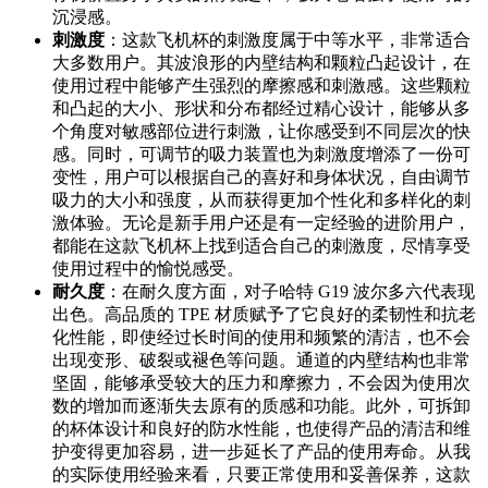
沉浸感。
刺激度
：这款飞机杯的刺激度属于中等水平，非常适合
大多数用户。其波浪形的内壁结构和颗粒凸起设计，在
使用过程中能够产生强烈的摩擦感和刺激感。这些颗粒
和凸起的大小、形状和分布都经过精心设计，能够从多
个角度对敏感部位进行刺激，让你感受到不同层次的快
感。同时，可调节的吸力装置也为刺激度增添了一份可
变性，用户可以根据自己的喜好和身体状况，自由调节
吸力的大小和强度，从而获得更加个性化和多样化的刺
激体验。无论是新手用户还是有一定经验的进阶用户，
都能在这款飞机杯上找到适合自己的刺激度，尽情享受
使用过程中的愉悦感受。
耐久度
：在耐久度方面，对子哈特 G19 波尔多六代表现
出色。高品质的 TPE 材质赋予了它良好的柔韧性和抗老
化性能，即使经过长时间的使用和频繁的清洁，也不会
出现变形、破裂或褪色等问题。通道的内壁结构也非常
坚固，能够承受较大的压力和摩擦力，不会因为使用次
数的增加而逐渐失去原有的质感和功能。此外，可拆卸
的杯体设计和良好的防水性能，也使得产品的清洁和维
护变得更加容易，进一步延长了产品的使用寿命。从我
的实际使用经验来看，只要正常使用和妥善保养，这款