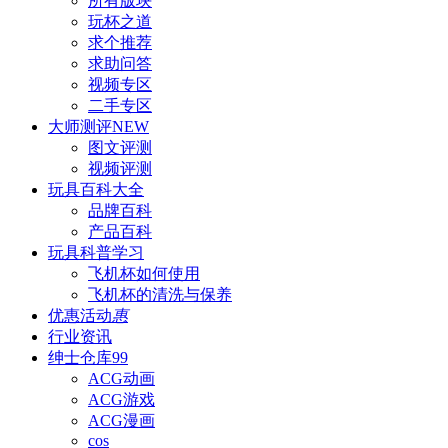
所有版块
玩杯之道
求个推荐
求助问答
视频专区
二手专区
大师测评
NEW
图文评测
视频评测
玩具百科
大全
品牌百科
产品百科
玩具科普
学习
飞机杯如何使用
飞机杯的清洗与保养
优惠活动
惠
行业资讯
绅士仓库
99
ACG动画
ACG游戏
ACG漫画
cos