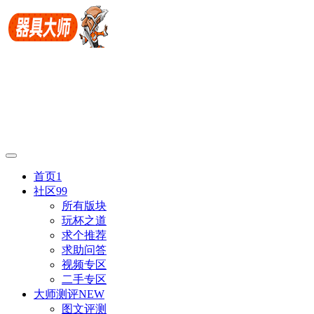
首页
1
社区
99
所有版块
玩杯之道
求个推荐
求助问答
视频专区
二手专区
大师测评
NEW
图文评测