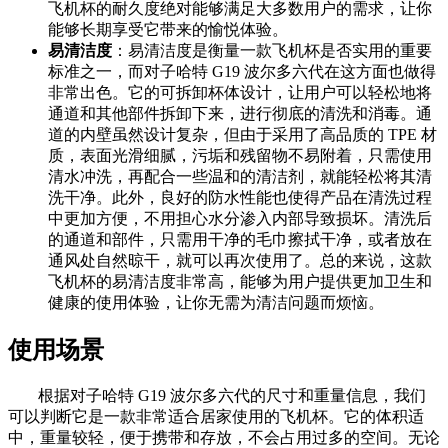
飞机杯的耐久度绝对能够满足大多数用户的需求，让你
能够长期享受它带来的愉悦体验。
易清洁度
：易清洁度是衡量一款飞机杯是否实用的重要
标准之一，而对子哈特 G19 波尔多六代在这方面也做得
非常出色。它的可拆卸杯体设计，让用户可以轻松地将
通道和其他部件拆卸下来，进行彻底的清洗和消毒。通
道的内壁虽然设计复杂，但由于采用了高品质的 TPE 材
质，表面光滑细腻，污垢和残留物不易附着，只需使用
清水冲洗，再配合一些温和的清洁剂，就能轻松将其清
洗干净。此外，良好的防水性能也使得产品在清洗过程
中更加方便，不用担心水分渗入内部导致损坏。清洗后
的通道和部件，只需用干净的毛巾擦拭干净，或者放在
通风处自然晾干，就可以再次使用了。总的来说，这款
飞机杯的易清洁度非常高，能够为用户提供更加卫生和
健康的使用体验，让你无需为清洁问题而烦恼。
使用场景
根据对子哈特 G19 波尔多六代的尺寸和重量信息，我们
可以判断它是一款非常适合居家使用的飞机杯。它的体积适
中，重量较轻，便于携带和存放，不会占用过多的空间。无论