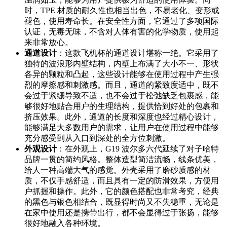
时，TPE 材质的耐久性也相当出色，不易老化、变形或
褪色，使用寿命长。在安全性方面，它通过了多项国际
认证，无毒无味，不含对人体有害的化学物质，使用起
来非常放心。
通道设计
：这款飞机杯的通道设计堪称一绝。它采用了
独特的波浪形内壁结构，内壁上布满了大小不一、形状
各异的颗粒和凸起，这些设计能够在使用过程中产生强
烈的摩擦感和刺激感。而且，通道的紧致度适中，既不
会过于紧绷导致不适，也不会过于松弛缺乏包裹感，能
够很好地贴合用户的生理结构，提供恰到好处的包裹和
挤压效果。此外，通道的长度和深度也经过精心设计，
能够满足大多数用户的需求，让用户在使用过程中能够
充分感受到从入口到深处的全方位刺激。
外观设计
：在外观上，G19 波尔多六代延续了对子哈特
品牌一贯的简约风格。整体造型简洁流畅，线条优美，
给人一种高端大气的感觉。外壳采用了磨砂质感的材
质，不仅手感舒适，而且具有一定的防滑效果，方便用
户抓握和操作。此外，它的颜色搭配也非常考究，经典
的黑色与银色相结合，既显得时尚又不失稳重，无论是
在家中使用还是携带出行，都不会显得过于张扬，能够
很好地融入各种环境。