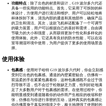
功能特点
：除了出色的材质和设计，G19 波尔多六代还
具备一些实用的功能特点。首先，它采用了可拆卸的杯
体设计，方便用户进行清洁和维护。用户可以轻松地将
杯体拆卸下来，清洗内部的通道和其他部件，确保产品
的卫生和清洁。其次，这款飞机杯还配备了一个可调节
的吸力装置，用户可以根据自己的喜好和需求，自由调
节吸力的大小和强度，从而获得更加个性化和多样化的
使用体验。此外，它还具有良好的防水性能，可以在浴
室等潮湿环境中使用，为用户提供了更多的使用场景选
择。
使用体验
包裹感
：使用对子哈特 G19 波尔多六代时，你会立刻感
受到它出色的包裹感。通道的内壁紧密贴合，仿佛有一
双温柔的手在紧紧包裹着你，这种包裹感既不会过于强
烈导致不适，也不会过于松散缺乏力度，恰到好处地满
足了大多数用户对于包裹感的需求。在使用过程中，你
能明显感受到通道随着你的动作而产生相应的收缩和舒
张，仿佛在与你进行亲密的互动，这种真实的包裹感让
你仿佛置身于真实的情境之中，极大地增强了使用时的