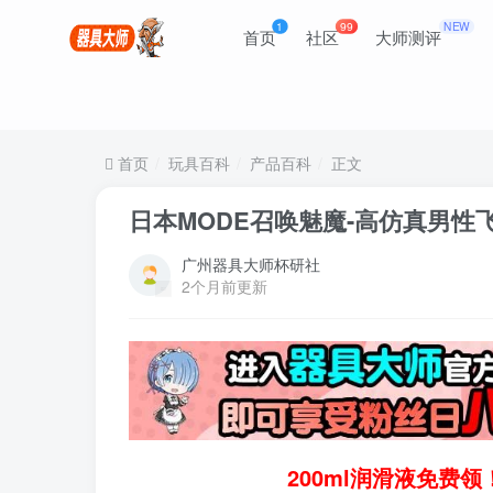
1
99
NEW
首页
社区
大师测评
首页
玩具百科
产品百科
正文
日本MODE召唤魅魔-高仿真男性
广州器具大师杯研社
2个月前更新
200ml润滑液免费