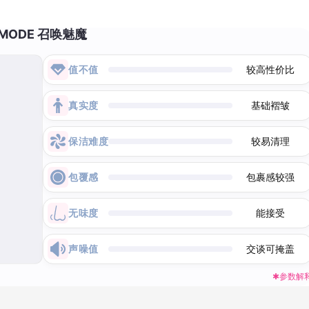
MODE 召唤魅魔
值不值
较高性价比
真实度
基础褶皱
保洁难度
较易清理
包覆感
包裹感较强
无味度
能接受
声噪值
交谈可掩盖
✱参数解