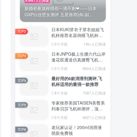
8.9W+人已阅读
新婚初夜就榨得你一滴不剩❤——日本
GXP白丝壁女测评 五星推荐[db:副...
日本KUKI芽衣子芽衣姐姐飞
TOP2
机杯推荐名器倒模飞机杯测
评视频
6个月前
1W+人已阅读
日本JNPG极上生腰六代山岸
TOP3
逢花双通道仿真腰臀飞机杯
（半身款）测评适合追求极
6个月前
9604人已阅读
致真实感的资深玩家
最好用的6款润滑剂测评,飞
TOP4
机杯适用的最强一款推荐
8个月前
7087人已阅读
专家推荐美国TAISEN美臀系
TOP5
列泰贝莎飞机杯测评，顶级
品质带来极致享受!
6个月前
6627人已阅读
老玩家认证！200ml润滑液
TOP6
萌新免费领