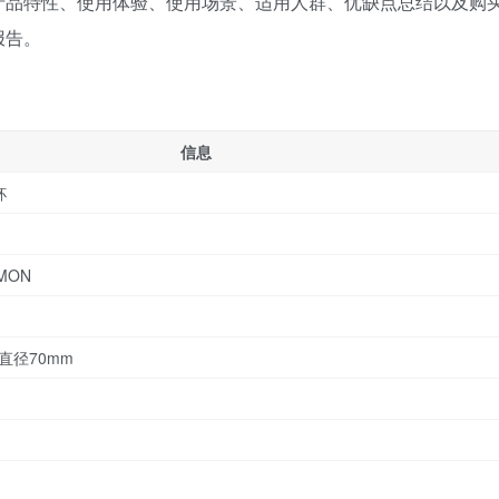
产品特性、使用体验、使用场景、适用人群、优缺点总结以及购
报告。
信息
杯
MON
直径70mm