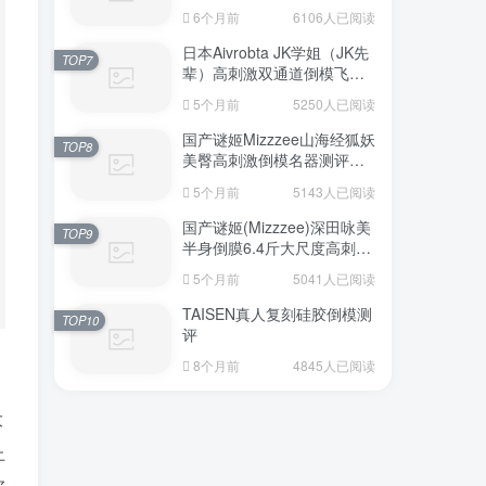
6个月前
6106人已阅读
日本Aivrobta JK学姐（JK先
TOP7
辈）高刺激双通道倒模飞机
杯深度测评报告
5个月前
5250人已阅读
国产谜姬Mizzzee山海经狐妖
TOP8
美臀高刺激倒模名器测评报
告
5个月前
5143人已阅读
国产谜姬(Mizzzee)深田咏美
TOP9
半身倒膜6.4斤大尺度高刺激
名器倒模评测报告
5个月前
5041人已阅读
TAISEN真人复刻硅胶倒模测
TOP10
评
8个月前
4845人已阅读
大
上