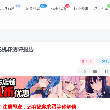
大全
学习
惠
9
玩具百科
玩具科普
优惠活动
行业资讯
绅士仓库
飞机杯测评报告
关注
私信
0
95
14
领！注册即送，还有隐藏彩蛋等你解锁