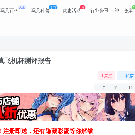
大全
学习
惠
9
玩具百科
玩具科普
优惠活动
行业资讯
绅士仓库
仿真飞机杯测评报告
关注
私信
0
71
11
领！注册即送，还有隐藏彩蛋等你解锁