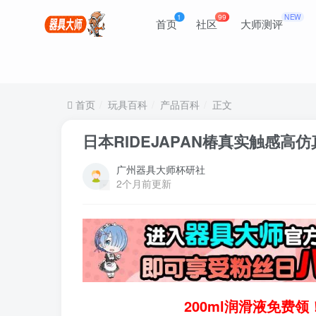
1
99
NEW
首页
社区
大师测评
首页
玩具百科
产品百科
正文
日本RIDEJAPAN椿真实触感高
广州器具大师杯研社
2个月前更新
200ml润滑液免费