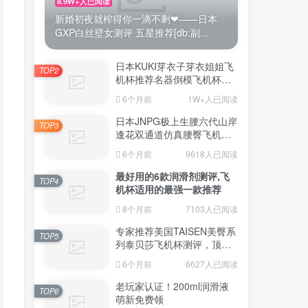
8.9W+人已阅读
新婚初夜就榨得你一滴不剩❤——日本
GXP白丝壁女测评 五星推荐[db:副...
日本KUKI芽衣子芽衣姐姐飞
TOP2
机杯推荐名器倒模飞机杯测
评视频
6个月前
1W+人已阅读
日本JNPG极上生腰六代山岸
TOP3
逢花双通道仿真腰臀飞机杯
（半身款）测评适合追求极
6个月前
9618人已阅读
致真实感的资深玩家
最好用的6款润滑剂测评,飞
TOP4
机杯适用的最强一款推荐
8个月前
7103人已阅读
专家推荐美国TAISEN美臀系
TOP5
列泰贝莎飞机杯测评，顶级
品质带来极致享受!
6个月前
6627人已阅读
老玩家认证！200ml润滑液
TOP6
萌新免费领