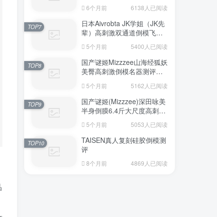
6个月前
6138人已阅读
日本Aivrobta JK学姐（JK先
TOP7
辈）高刺激双通道倒模飞机
杯深度测评报告
5个月前
5400人已阅读
国产谜姬Mizzzee山海经狐妖
TOP8
美臀高刺激倒模名器测评报
告
5个月前
5162人已阅读
国产谜姬(Mizzzee)深田咏美
TOP9
半身倒膜6.4斤大尺度高刺激
名器倒模评测报告
5个月前
5053人已阅读
TAISEN真人复刻硅胶倒模测
TOP10
评
8个月前
4869人已阅读
品