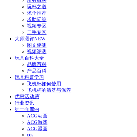
所有版块
玩杯之道
求个推荐
求助问答
视频专区
二手专区
大师测评
NEW
图文评测
视频评测
玩具百科
大全
品牌百科
产品百科
玩具科普
学习
飞机杯如何使用
飞机杯的清洗与保养
优惠活动
惠
行业资讯
绅士仓库
99
ACG动画
ACG游戏
ACG漫画
cos