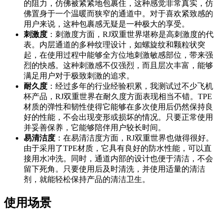
的阻力，仿佛被紧紧地包裹住，这种感觉非常真实，仿
佛置身于一个温暖而狭窄的通道中。对于喜欢紧致感的
用户来说，这种包裹感无疑是一种极大的享受。
刺激度
：刺激度方面，RJ双重世界堪称是高刺激度的代
表。内层通道的多种纹理设计，如螺旋纹和颗粒状突
起，在使用过程中能够全方位地刺激敏感部位，带来强
烈的快感。这种刺激感不仅强烈，而且层次丰富，能够
满足用户对于极致刺激的追求。
耐久度
：经过多年的行业经验积累，我测试过不少飞机
杯产品，RJ双重世界在耐久度方面表现相当不错。TPE
材质的弹性和韧性使得它能够在多次使用后仍然保持良
好的性能，不会出现变形或损坏的情况。只要正常使用
并妥善保养，它能够陪伴用户较长时间。
易清洁度
：在易清洁度方面，RJ双重世界也做得很好。
由于采用了TPE材质，它具有良好的防水性能，可以直
接用水冲洗。同时，通道内部的设计也便于清洁，不会
留下死角。只要使用后及时清洗，并使用适量的清洁
剂，就能轻松保持产品的清洁卫生。
使用场景