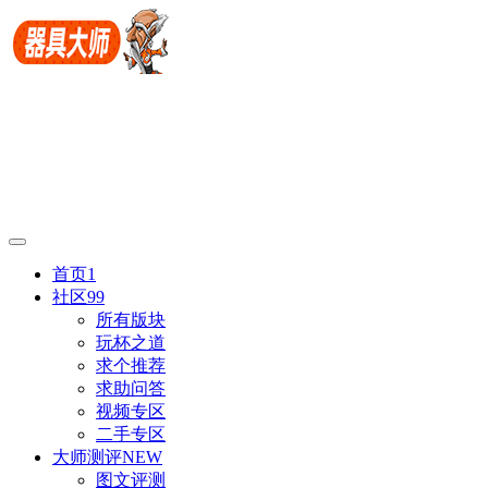
首页
1
社区
99
所有版块
玩杯之道
求个推荐
求助问答
视频专区
二手专区
大师测评
NEW
图文评测