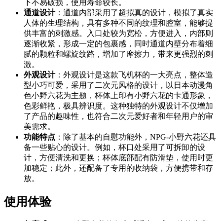
下不易破损，使用寿命较长。
通道设计
：通道内部采用了超拟真的设计，模拟了真实
人体的生理结构，具有多种不同的纹理和腔室，能够提
供丰富的刺激感。入口处较为宽松，方便进入，内部则
逐渐收紧，形成一定的包裹感，同时通道内壁分布着细
腻的颗粒和螺旋纹路，增加了摩擦力，带来更强烈的刺
激。
外观设计
：外观设计是这款飞机杯的一大亮点，整体造
型小巧可爱，采用了二次元风格的设计，以日本动漫角
色小野六花为主题，杯体上印有小野六花的卡通形象，
色彩鲜艳，极具辨识度。这种独特的外观设计不仅增加
了产品的趣味性，也符合二次元爱好者和年轻用户的审
美需求。
功能特点
：除了基本的自慰功能外，NPG-小野六花还具
备一些贴心的设计。例如，杯口处采用了可拆卸的设
计，方便清洗和更换；杯体底部配有防滑垫，使用时更
加稳定；此外，还配备了专用的收纳袋，方便携带和存
放。
使用体验