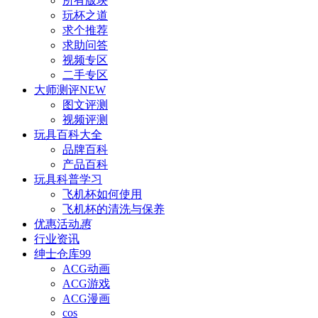
所有版块
玩杯之道
求个推荐
求助问答
视频专区
二手专区
大师测评
NEW
图文评测
视频评测
玩具百科
大全
品牌百科
产品百科
玩具科普
学习
飞机杯如何使用
飞机杯的清洗与保养
优惠活动
惠
行业资讯
绅士仓库
99
ACG动画
ACG游戏
ACG漫画
cos