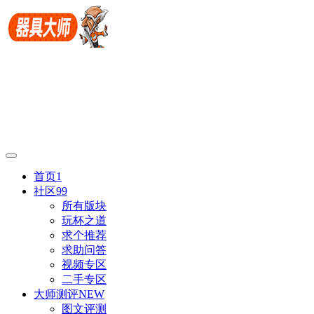
首页
1
社区
99
所有版块
玩杯之道
求个推荐
求助问答
视频专区
二手专区
大师测评
NEW
图文评测