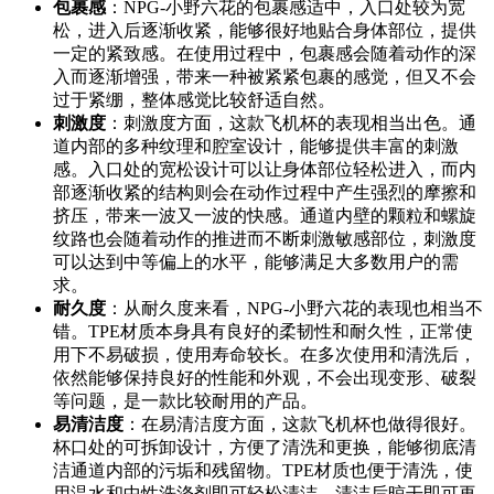
包裹感
：NPG-小野六花的包裹感适中，入口处较为宽
松，进入后逐渐收紧，能够很好地贴合身体部位，提供
一定的紧致感。在使用过程中，包裹感会随着动作的深
入而逐渐增强，带来一种被紧紧包裹的感觉，但又不会
过于紧绷，整体感觉比较舒适自然。
刺激度
：刺激度方面，这款飞机杯的表现相当出色。通
道内部的多种纹理和腔室设计，能够提供丰富的刺激
感。入口处的宽松设计可以让身体部位轻松进入，而内
部逐渐收紧的结构则会在动作过程中产生强烈的摩擦和
挤压，带来一波又一波的快感。通道内壁的颗粒和螺旋
纹路也会随着动作的推进而不断刺激敏感部位，刺激度
可以达到中等偏上的水平，能够满足大多数用户的需
求。
耐久度
：从耐久度来看，NPG-小野六花的表现也相当不
错。TPE材质本身具有良好的柔韧性和耐久性，正常使
用下不易破损，使用寿命较长。在多次使用和清洗后，
依然能够保持良好的性能和外观，不会出现变形、破裂
等问题，是一款比较耐用的产品。
易清洁度
：在易清洁度方面，这款飞机杯也做得很好。
杯口处的可拆卸设计，方便了清洗和更换，能够彻底清
洁通道内部的污垢和残留物。TPE材质也便于清洗，使
用温水和中性洗涤剂即可轻松清洁，清洁后晾干即可再