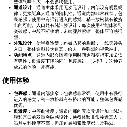
整体气味不大，不会影响使用。
通道设计
：通道主体采用无次元设计，内部没有明显规
律，更接近真人通道的随机性。通道内部非常狭窄，包
裹感强，使用中有强行进入的感觉，稍一放松就有被挤
出的可能。入口处有纯洁膜设计，每次使用都能体验到
突破感，中段不断收缩，末端骤然紧缩，整体压迫感强
烈。
外观设计
：仿半身造型，略微凸起的胸部，一线天馒头
入口，整体造型较为逼真，给人一种强烈的视觉冲击。
功能特点
：通道内部会随着使用时间逐渐变得更加柔软
有弹性，刺激度下降的同时包裹感进一步提升，这种养
成式的体验非常有趣。
使用体验
包裹感
：通道内部狭窄，包裹感非常强，使用中有强行
进入的感觉，稍一放松就有被挤出的可能，整体包裹感
优秀。
刺激度
：中等刺激度，通道内部的无次元设计加上纯洁
膜和宫口的双重突破感设计，使得体验非常接近真人，
虽然材料硬度不高，但压迫感和紧致度都非常强烈。