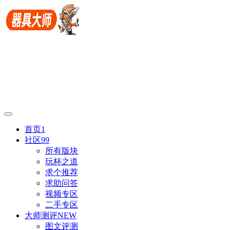
首页
1
社区
99
所有版块
玩杯之道
求个推荐
求助问答
视频专区
二手专区
大师测评
NEW
图文评测