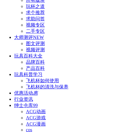
所有版块
玩杯之道
求个推荐
求助问答
视频专区
二手专区
大师测评
NEW
图文评测
视频评测
玩具百科
大全
品牌百科
产品百科
玩具科普
学习
飞机杯如何使用
飞机杯的清洗与保养
优惠活动
惠
行业资讯
绅士仓库
99
ACG动画
ACG游戏
ACG漫画
cos