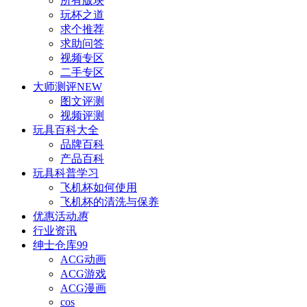
所有版块
玩杯之道
求个推荐
求助问答
视频专区
二手专区
大师测评
NEW
图文评测
视频评测
玩具百科
大全
品牌百科
产品百科
玩具科普
学习
飞机杯如何使用
飞机杯的清洗与保养
优惠活动
惠
行业资讯
绅士仓库
99
ACG动画
ACG游戏
ACG漫画
cos