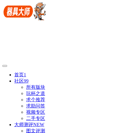
首页
1
社区
99
所有版块
玩杯之道
求个推荐
求助问答
视频专区
二手专区
大师测评
NEW
图文评测