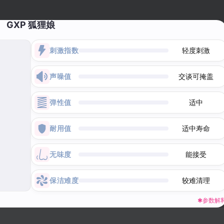
GXP 狐狸娘
刺激指数
轻度刺激
声噪值
交谈可掩盖
弹性值
适中
耐用值
适中寿命
无味度
能接受
保洁难度
较难清理
✱参数解