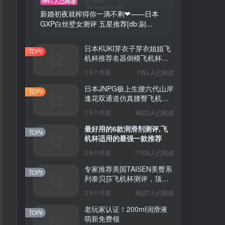
9W+人已阅读
新婚初夜就榨得你一滴不剩❤——日本
GXP白丝壁女测评 五星推荐[db:副...
日本KUKI芽衣子芽衣姐姐飞
TOP2
机杯推荐名器倒模飞机杯测
评视频
6个月前
1W+人已阅读
日本JNPG极上生腰六代山岸
TOP3
逢花双通道仿真腰臀飞机杯
（半身款）测评适合追求极
6个月前
9622人已阅读
致真实感的资深玩家
最好用的6款润滑剂测评,飞
TOP4
机杯适用的最强一款推荐
8个月前
7106人已阅读
专家推荐美国TAISEN美臀系
TOP5
列泰贝莎飞机杯测评，顶级
品质带来极致享受!
6个月前
6627人已阅读
老玩家认证！200ml润滑液
TOP6
萌新免费领