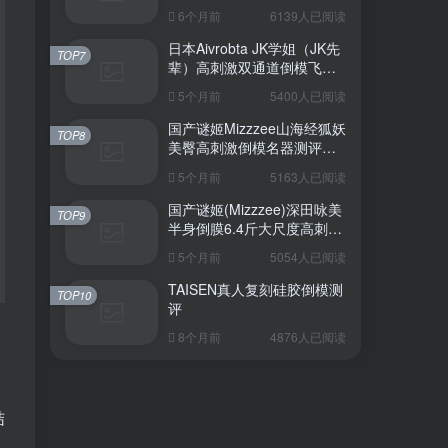
6个月前
6139人已阅读
日本Aivrobta JK学姐（JK先
TOP7
辈）高刺激双通道倒模飞机
杯深度测评报告
5个月前
5400人已阅读
国产谜姬Mizzzee山海经狐妖
TOP8
美臀高刺激倒模名器测评报
告
5个月前
5163人已阅读
国产谜姬(Mizzzee)深田咏美
TOP9
半身倒膜6.4斤大尺度高刺激
名器倒模评测报告
5个月前
5054人已阅读
TAISEN真人复刻硅胶倒模测
TOP10
评
8个月前
4876人已阅读
结