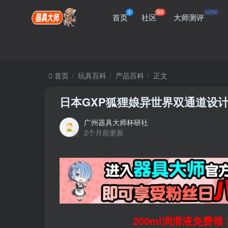
1
99
NEW
首页
社区
大师测评
首页
玩具百科
产品百科
正文
日本GXP狐狸娘异世界双通道设
广州器具大师杯研社
2个月前更新
200ml润滑液免费