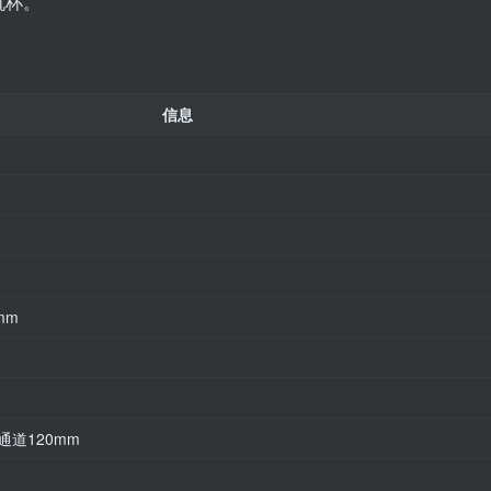
机杯。
信息
mm
通道120mm