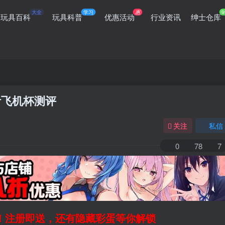
大全
学习
惠
9
玩具百科
玩具科普
优惠活动
行业资讯
绅士仓库
计飞机杯测评
关注
私信
0
78
7
领！注册即送，还有隐藏彩蛋等你解锁