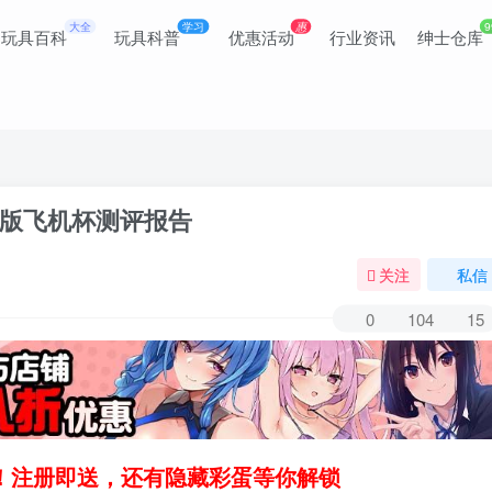
大全
学习
惠
9
玩具百科
玩具科普
优惠活动
行业资讯
绅士仓库
慢玩版飞机杯测评报告
关注
私信
0
104
15
领！注册即送，还有隐藏彩蛋等你解锁