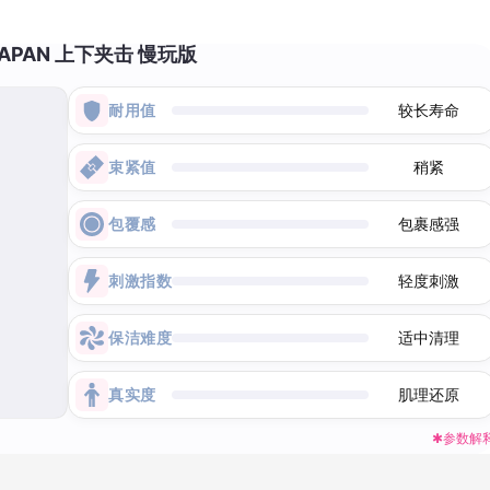
 JAPAN 上下夹击 慢玩版
耐用值
较长寿命
束紧值
稍紧
包覆感
包裹感强
刺激指数
轻度刺激
保洁难度
适中清理
真实度
肌理还原
✱参数解