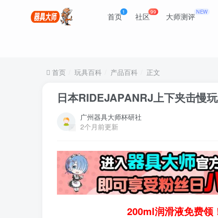
1
99
NEW
首页
社区
大师测评
首页
玩具百科
产品百科
正文
日本RIDEJAPANRJ上下夹击
广州器具大师杯研社
2个月前更新
200ml润滑液免费