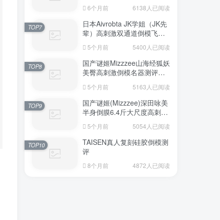
6个月前
6138人已阅读
日本Aivrobta JK学姐（JK先
TOP7
辈）高刺激双通道倒模飞机
杯深度测评报告
5个月前
5400人已阅读
国产谜姬Mizzzee山海经狐妖
TOP8
美臀高刺激倒模名器测评报
告
5个月前
5163人已阅读
国产谜姬(Mizzzee)深田咏美
TOP9
半身倒膜6.4斤大尺度高刺激
名器倒模评测报告
5个月前
5054人已阅读
TAISEN真人复刻硅胶倒模测
TOP10
评
8个月前
4872人已阅读