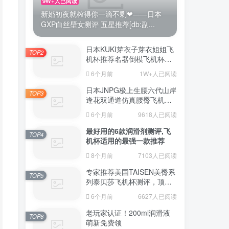
9W+人已阅读
新婚初夜就榨得你一滴不剩❤——日本
GXP白丝壁女测评 五星推荐[db:副...
日本KUKI芽衣子芽衣姐姐飞
TOP2
机杯推荐名器倒模飞机杯测
评视频
6个月前
1W+人已阅读
日本JNPG极上生腰六代山岸
TOP3
逢花双通道仿真腰臀飞机杯
（半身款）测评适合追求极
6个月前
9618人已阅读
致真实感的资深玩家
最好用的6款润滑剂测评,飞
TOP4
机杯适用的最强一款推荐
8个月前
7103人已阅读
专家推荐美国TAISEN美臀系
TOP5
列泰贝莎飞机杯测评，顶级
品质带来极致享受!
6个月前
6627人已阅读
老玩家认证！200ml润滑液
TOP6
萌新免费领