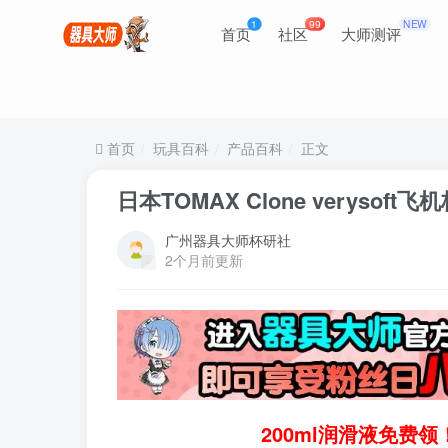
1
99
NEW
首页
社区
大师测评
首页
玩具百科
产品百科
正文
日本TOMAX Clone verysoft
广州器具大师杯研社
2个月前更新
200ml润滑液免费