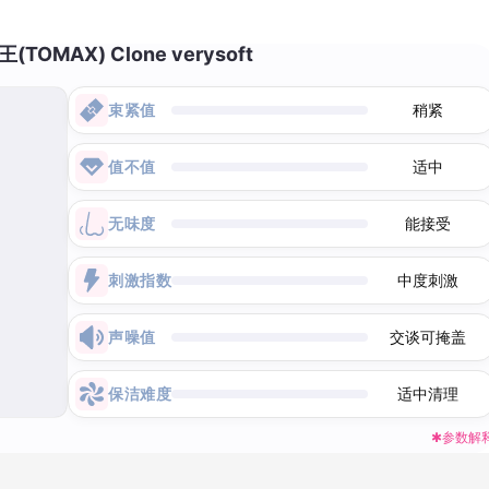
OMAX) Clone verysoft
束紧值
稍紧
值不值
适中
无味度
能接受
刺激指数
中度刺激
声噪值
交谈可掩盖
保洁难度
适中清理
✱参数解