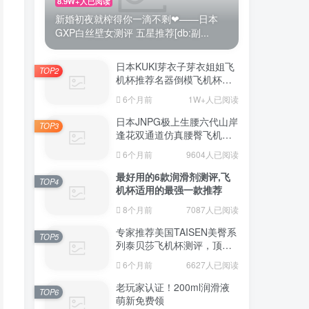
8.9W+人已阅读
新婚初夜就榨得你一滴不剩❤——日本
GXP白丝壁女测评 五星推荐[db:副...
日本KUKI芽衣子芽衣姐姐飞
TOP2
机杯推荐名器倒模飞机杯测
评视频
6个月前
1W+人已阅读
日本JNPG极上生腰六代山岸
TOP3
逢花双通道仿真腰臀飞机杯
（半身款）测评适合追求极
6个月前
9604人已阅读
致真实感的资深玩家
最好用的6款润滑剂测评,飞
TOP4
机杯适用的最强一款推荐
8个月前
7087人已阅读
专家推荐美国TAISEN美臀系
TOP5
列泰贝莎飞机杯测评，顶级
品质带来极致享受!
6个月前
6627人已阅读
老玩家认证！200ml润滑液
TOP6
萌新免费领