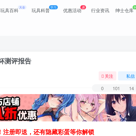
大全
学习
惠
9
玩具百科
玩具科普
优惠活动
行业资讯
绅士仓库
飞机杯测评报告
关注
私信
0
101
14
领！注册即送，还有隐藏彩蛋等你解锁