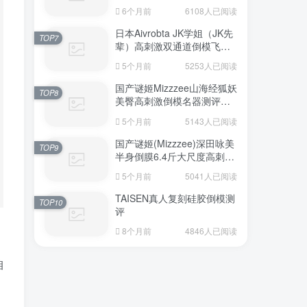
6个月前
6108人已阅读
日本Aivrobta JK学姐（JK先
TOP7
辈）高刺激双通道倒模飞机
杯深度测评报告
5个月前
5253人已阅读
国产谜姬Mizzzee山海经狐妖
TOP8
美臀高刺激倒模名器测评报
告
5个月前
5143人已阅读
国产谜姬(Mizzzee)深田咏美
TOP9
半身倒膜6.4斤大尺度高刺激
名器倒模评测报告
5个月前
5041人已阅读
TAISEN真人复刻硅胶倒模测
TOP10
评
8个月前
4846人已阅读
咱