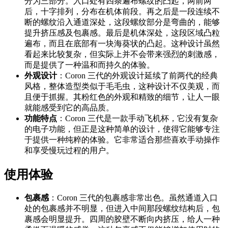
分为三部分。入口处有四条遍布螺纹的凸起，两前两
后，十字排列，分布在机体前段。再之后是一段连续不
断的螺纹沿入通道深处，这段螺纹部分是弯曲的，能够
提升挤压感及包裹感。最后是机体深处，这段区域凸粒
遍布，而且在底部有一块海葵状的凸起。这种设计虽然
看起来比较复杂，但实际上并不会带来强烈的刺激感，
而是提供了一种温和而持久的体验。
外观设计
：Coron 三代的外观设计延续了前两代的经典
风格，整体造型类似于毛毛虫，这种设计不仅美观，而
且便于抓握。其粉红色的外观和精致的细节，让人一眼
就能感受到它的高品质。
功能特点
：Coron 三代是一款手动飞机杯，它没有复杂
的电子功能，但正是这种简单的设计，使得它能够专注
于提供一种纯粹的体验。它非常适合那些喜欢手动操作
和享受慢玩过程的用户。
使用体验
包裹感
：Coron 三代的包裹感非常出色。虽然通道入口
处的包裹感并不明显，但进入中间那段螺纹结构后，包
裹感会明显提升。四周的胶壁不断向内挤压，给人一种