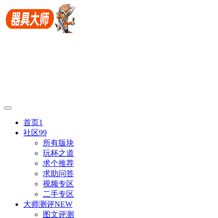
首页
1
社区
99
所有版块
玩杯之道
求个推荐
求助问答
视频专区
二手专区
大师测评
NEW
图文评测