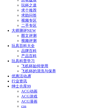
所有版块
玩杯之道
求个推荐
求助问答
视频专区
二手专区
大师测评
NEW
图文评测
视频评测
玩具百科
大全
品牌百科
产品百科
玩具科普
学习
飞机杯如何使用
飞机杯的清洗与保养
优惠活动
惠
行业资讯
绅士仓库
99
ACG动画
ACG游戏
ACG漫画
cos