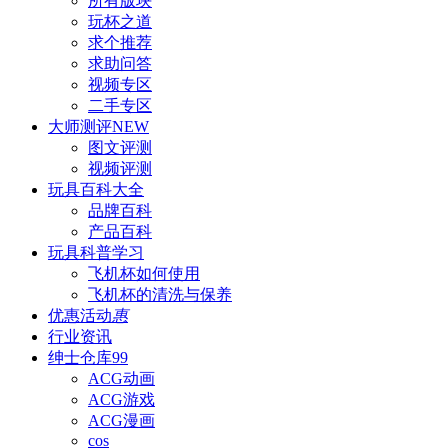
所有版块
玩杯之道
求个推荐
求助问答
视频专区
二手专区
大师测评
NEW
图文评测
视频评测
玩具百科
大全
品牌百科
产品百科
玩具科普
学习
飞机杯如何使用
飞机杯的清洗与保养
优惠活动
惠
行业资讯
绅士仓库
99
ACG动画
ACG游戏
ACG漫画
cos