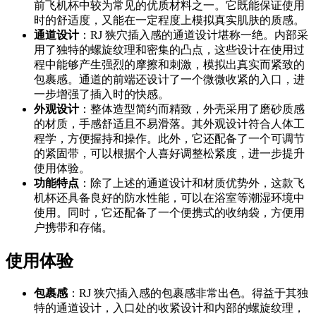
前飞机杯中较为常见的优质材料之一。它既能保证使用
时的舒适度，又能在一定程度上模拟真实肌肤的质感。
通道设计
：RJ 狭穴插入感的通道设计堪称一绝。内部采
用了独特的螺旋纹理和密集的凸点，这些设计在使用过
程中能够产生强烈的摩擦和刺激，模拟出真实而紧致的
包裹感。通道的前端还设计了一个微微收紧的入口，进
一步增强了插入时的快感。
外观设计
：整体造型简约而精致，外壳采用了磨砂质感
的材质，手感舒适且不易滑落。其外观设计符合人体工
程学，方便握持和操作。此外，它还配备了一个可调节
的紧固带，可以根据个人喜好调整松紧度，进一步提升
使用体验。
功能特点
：除了上述的通道设计和材质优势外，这款飞
机杯还具备良好的防水性能，可以在浴室等潮湿环境中
使用。同时，它还配备了一个便携式的收纳袋，方便用
户携带和存储。
使用体验
包裹感
：RJ 狭穴插入感的包裹感非常出色。得益于其独
特的通道设计，入口处的收紧设计和内部的螺旋纹理，