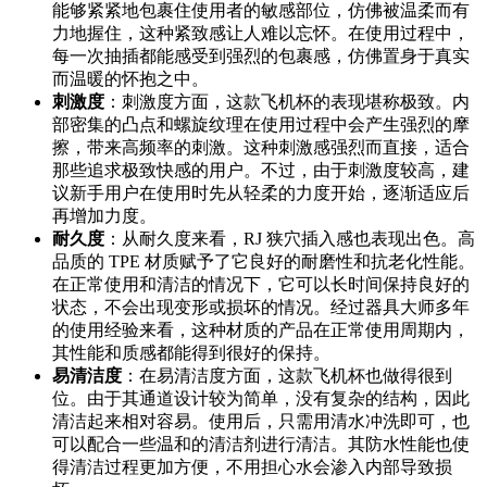
能够紧紧地包裹住使用者的敏感部位，仿佛被温柔而有
力地握住，这种紧致感让人难以忘怀。在使用过程中，
每一次抽插都能感受到强烈的包裹感，仿佛置身于真实
而温暖的怀抱之中。
刺激度
：刺激度方面，这款飞机杯的表现堪称极致。内
部密集的凸点和螺旋纹理在使用过程中会产生强烈的摩
擦，带来高频率的刺激。这种刺激感强烈而直接，适合
那些追求极致快感的用户。不过，由于刺激度较高，建
议新手用户在使用时先从轻柔的力度开始，逐渐适应后
再增加力度。
耐久度
：从耐久度来看，RJ 狭穴插入感也表现出色。高
品质的 TPE 材质赋予了它良好的耐磨性和抗老化性能。
在正常使用和清洁的情况下，它可以长时间保持良好的
状态，不会出现变形或损坏的情况。经过器具大师多年
的使用经验来看，这种材质的产品在正常使用周期内，
其性能和质感都能得到很好的保持。
易清洁度
：在易清洁度方面，这款飞机杯也做得很到
位。由于其通道设计较为简单，没有复杂的结构，因此
清洁起来相对容易。使用后，只需用清水冲洗即可，也
可以配合一些温和的清洁剂进行清洁。其防水性能也使
得清洁过程更加方便，不用担心水会渗入内部导致损