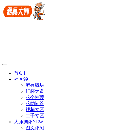
首页
1
社区
99
所有版块
玩杯之道
求个推荐
求助问答
视频专区
二手专区
大师测评
NEW
图文评测