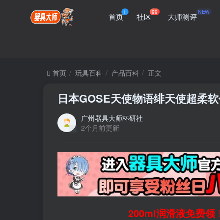
1
99
NEW
首页
社区
大师测评
首页
玩具百科
产品百科
正文
日本GOSE天使物语绯天使超柔
广州器具大师杯研社
2个月前更新
200ml润滑液免费