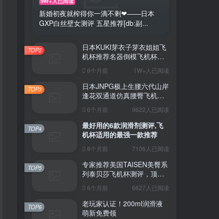
9W+人已阅读
新婚初夜就榨得你一滴不剩❤——日本
GXP白丝壁女测评 五星推荐[db:副...
日本KUKI芽衣子芽衣姐姐飞
TOP2
机杯推荐名器倒模飞机杯测
评视频
6个月前
1W+人已阅读
日本JNPG极上生腰六代山岸
TOP3
逢花双通道仿真腰臀飞机杯
（半身款）测评适合追求极
6个月前
9622人已阅读
致真实感的资深玩家
最好用的6款润滑剂测评,飞
TOP4
机杯适用的最强一款推荐
8个月前
7106人已阅读
专家推荐美国TAISEN美臀系
TOP5
列泰贝莎飞机杯测评，顶级
品质带来极致享受!
6个月前
6627人已阅读
老玩家认证！200ml润滑液
TOP6
萌新免费领