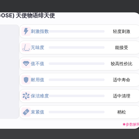
GOSE) 天使物语绯天使
刺激指数
轻度刺激
无味度
能接受
值不值
较高性价比
耐用值
适中寿命
保洁难度
适中清理
束紧值
稍松
✱参数解