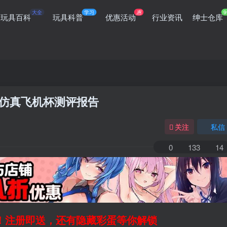
大全
学习
惠
9
玩具百科
玩具科普
优惠活动
行业资讯
绅士仓库
软仿真飞机杯测评报告
关注
私信
0
133
14
领！注册即送，还有隐藏彩蛋等你解锁