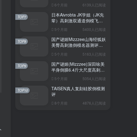
6个月前
6139人已阅读
日本Aivrobta JK学姐（JK先
TOP7
辈）高刺激双通道倒模飞机
杯深度测评报告
5个月前
5400人已阅读
国产谜姬Mizzzee山海经狐妖
TOP8
美臀高刺激倒模名器测评报
告
5个月前
5163人已阅读
国产谜姬(Mizzzee)深田咏美
TOP9
半身倒膜6.4斤大尺度高刺激
名器倒模评测报告
5个月前
5054人已阅读
TAISEN真人复刻硅胶倒模测
TOP10
评
8个月前
4876人已阅读
的
人